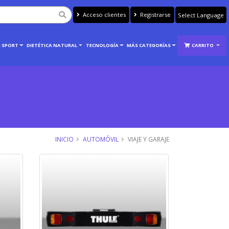
Acceso clientes
Registrarse
Powered by
Translate
 SPORT
DIETÉTICA NATURAL
TECNOLOGÍA
MÁS CATEGORÍAS
CARRITO
INICIO
AUTOMÓVIL
VIAJE Y GARAJE