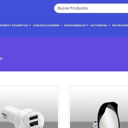
RFUMES Y COSMÉTICA
CUIDADO E HIGIENE
PARAFARMACIA
AUTOMÓVIL
NUTRICIÓN
je