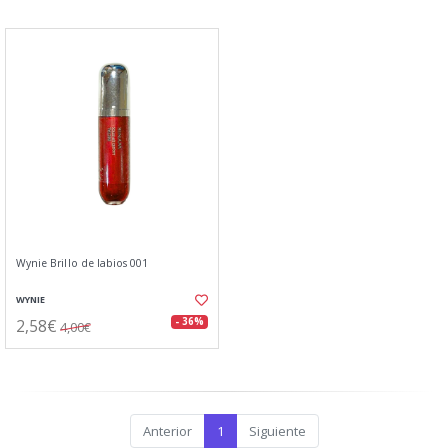
Wynie Brillo de labios 001
WYNIE
2,58€
- 36%
4,00€
Anterior
1
Siguiente