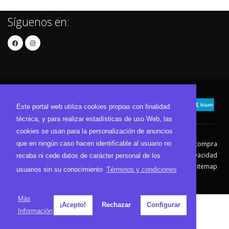
Síguenos en:
Este portal web utiliza cookies propias con finalidad
técnica, y para realizar estadísticas de uso Web, las
cookies se usan para la personalización de anuncios
que en ningún caso hacen identificable al usuario no
Contacto
Aviso Legal
Condiciones de compra
Política de envíos
Política de devolución
Política de Privacidad
recaba ni cede datos de carácter personal de los
Política de Cookies
Sitemap
usuarios sin su conocimiento
Términos y condiciones
© 2026 - Todos los derechos reservados.
Más
¡Acepto!
Rechazar
Configurar
Información