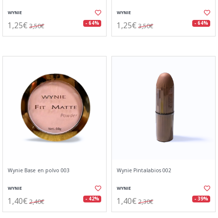
WYNIE
WYNIE
1,25€
1,25€
- 64%
- 64%
3,50€
3,50€
Wynie Base en polvo 003
Wynie Pintalabios 002
WYNIE
WYNIE
1,40€
1,40€
- 42%
- 39%
2,40€
2,30€