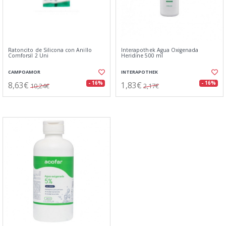
Ratoncito de Silicona con Anillo
Interapothek Agua Oxigenada
Comforsil 2 Uni
Heridine 500 ml
CAMPOAMOR
INTERAPOTHEK
8,63€
1,83€
- 16%
- 16%
10,24€
2,17€