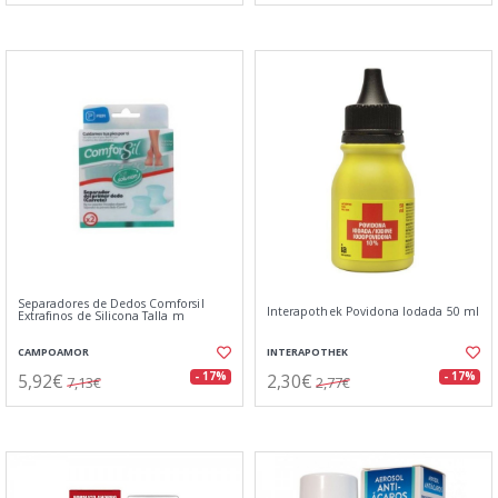
Separadores de Dedos Comforsil
Interapothek Povidona Iodada 50 ml
Extrafinos de Silicona Talla m
CAMPOAMOR
INTERAPOTHEK
5,92€
2,30€
- 17%
- 17%
7,13€
2,77€