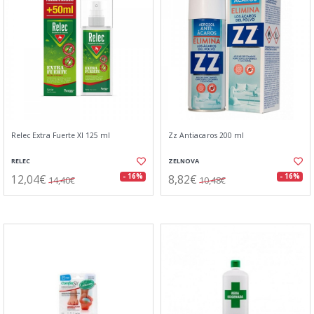
Relec Extra Fuerte Xl 125 ml
Zz Antiacaros 200 ml
RELEC
ZELNOVA
12,04€
8,82€
- 16%
- 16%
14,40€
10,48€