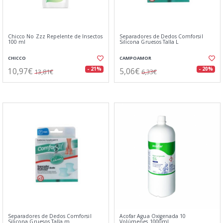
Chicco No Zzz Repelente de Insectos
Separadores de Dedos Comforsil
100 ml
Silicona Gruesos Talla L
CHICCO
CAMPOAMOR
10,97€
5,06€
- 21%
- 20%
13,81€
6,33€
Separadores de Dedos Comforsil
Acofar Agua Oxigenada 10
Silicona Gruesos Talla m
Volúmenes 1000ml