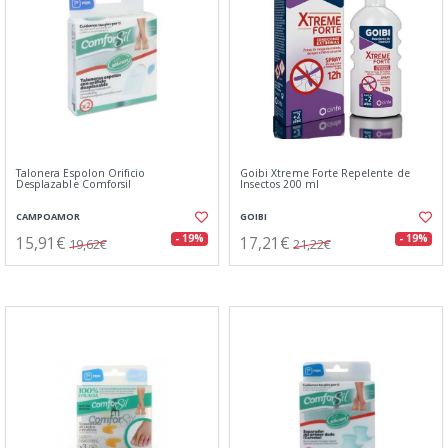
Talonera Espolon Orificio
Goibi Xtreme Forte Repelente de
Desplazable Comforsil
Insectos 200 ml
CAMPOAMOR
GOIBI
15,91€
17,21€
- 19%
- 19%
19,62€
21,22€