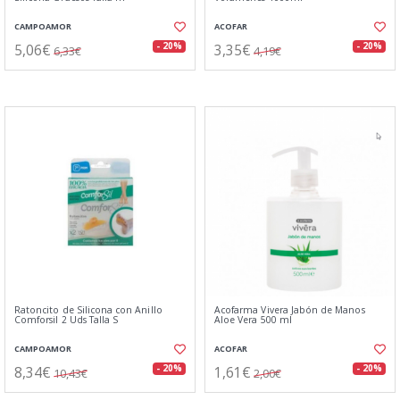
CAMPOAMOR
ACOFAR
5,06€
3,35€
- 20%
- 20%
6,33€
4,19€
Ratoncito de Silicona con Anillo
Acofarma Vivera Jabón de Manos
Comforsil 2 Uds Talla S
Aloe Vera 500 ml
CAMPOAMOR
ACOFAR
8,34€
1,61€
- 20%
- 20%
10,43€
2,00€