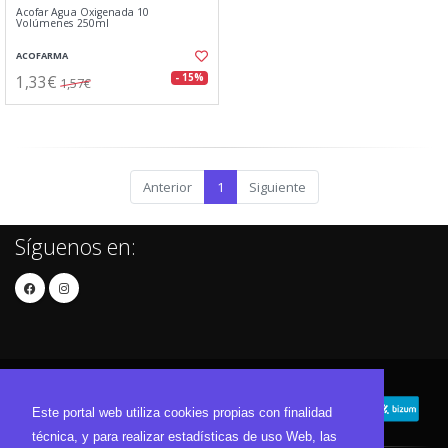
Acofar Agua Oxigenada 10
Volúmenes 250ml
ACOFARMA
1,33€
- 15%
1,57€
Anterior
1
Siguiente
Síguenos en:
Este portal web utiliza cookies propias con finalidad
técnica, y para realizar estadísticas de uso Web, las