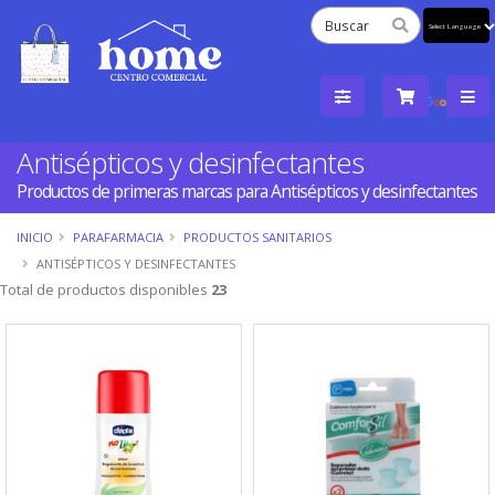
Powered
by
Tra
Antisépticos y desinfectantes
Productos de primeras marcas para Antisépticos y desinfectantes
INICIO
PARAFARMACIA
PRODUCTOS SANITARIOS
ANTISÉPTICOS Y DESINFECTANTES
Total de productos disponibles
23