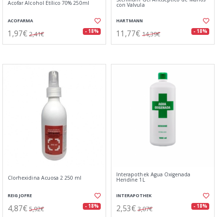
Acofar Alcohol Etílico 70% 250ml
con Valvula
ACOFARMA
HARTMANN
1,97€
11,77€
- 18%
- 18%
2,41€
14,39€
Interapothek Agua Oxigenada
Clorhexidina Acuosa 2 250 ml
Heridine 1L
REIG JOFRE
INTERAPOTHEK
4,87€
2,53€
- 18%
- 18%
5,92€
3,07€