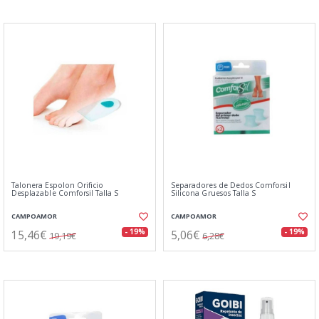
Talonera Espolon Orificio
Separadores de Dedos Comforsil
Desplazable Comforsil Talla S
Silicona Gruesos Talla S
CAMPOAMOR
CAMPOAMOR
15,46€
5,06€
- 19%
- 19%
19,19€
6,28€