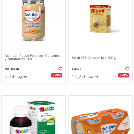
Nutribén Potito Pollo con Guisantes
Blevit Sf 8 Cereales Miel 500g
y Zanahorias 235g
NUTRIBEN
BLEVIT
2,24€
11,27€
- 20%
- 20%
2,81€
14,11€