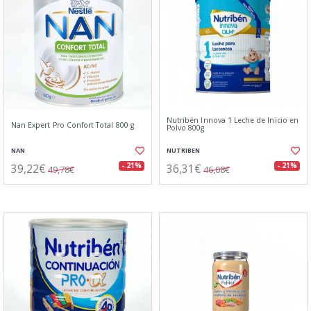
Nutribén Innova 1 Leche de Inicio en
Nan Expert Pro Confort Total 800 g
Polvo 800g
NAN
NUTRIBEN
39,22€
36,31€
- 21%
- 21%
49,78€
46,08€