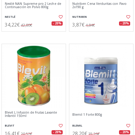
Nestlé NAN Supreme pro 2 Leche de
Nutriben Cena Verduritas con Pavo
Continuación en Polvo 800g
2x190 g
NESTLÉ
NUTRIBEN
34,22€
3,87€
- 20%
- 20%
42,80€
4,84€
Blevit L Infusión de Frutas Laxante
Blemil 1 Forte 800g
Infantil 150ml
BLEVIT
BLEMIL
16,41€
28,20€
- 20%
- 20%
20,52€
35,26€