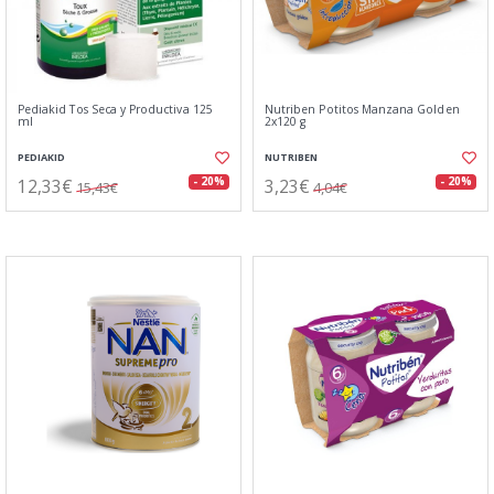
Pediakid Tos Seca y Productiva 125
Nutriben Potitos Manzana Golden
ml
2x120 g
PEDIAKID
NUTRIBEN
12,33€
3,23€
- 20%
- 20%
15,43€
4,04€