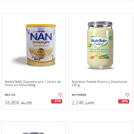
Nestlé NAN Supreme pro 1 Leche de
Nutriben Patata Puerro y Zanahoria
Inicio en Polvo 800g
235 g
NESTLÉ
NUTRIBEN
36,80€
2,24€
- 21%
- 20%
46,35€
2,81€