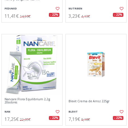
PEDIAKID
NUTRIBEN
11,41€
3,23€
- 22%
- 22%
14,59€
4,13€
Nancare Flora Equilibrium 2,2g
Blevit Crema de Arroz 225gr
20sobres
NAN
BLEVIT
17,25€
7,19€
- 22%
- 22%
22,05€
9,18€