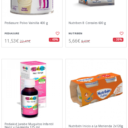
Pediasure Polvo Vainilla 400 g
Nutriben 8 Cereales 600 g
PEDIASURE
NUTRIBEN
11,53€
5,66€
- 49%
- 30%
22,41€
8,03€
Pediakid Jarabe Muquitos Infantil
Nutribén Inicio a La Merienda 2x120g
Nariz y Garganta 125 ml