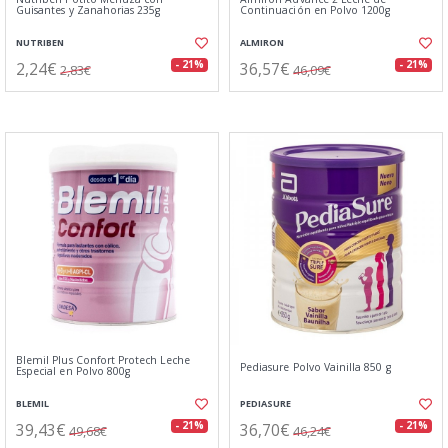
Guisantes y Zanahorias 235g
Continuación en Polvo 1200g
NUTRIBEN
ALMIRON
2,24€
36,57€
- 21%
- 21%
2,83€
46,09€
Blemil Plus Confort Protech Leche
Pediasure Polvo Vainilla 850 g
Especial en Polvo 800g
BLEMIL
PEDIASURE
39,43€
36,70€
- 21%
- 21%
49,68€
46,24€