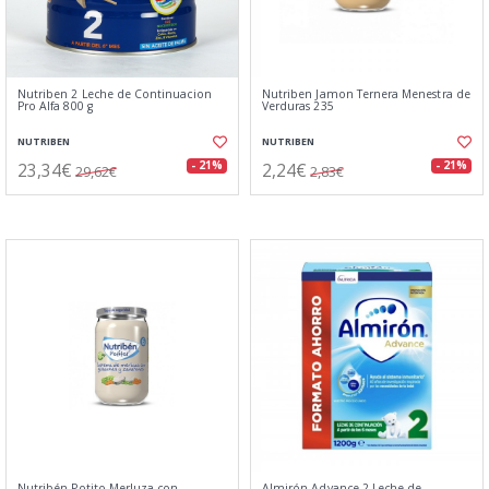
Nutriben 2 Leche de Continuacion
Nutriben Jamon Ternera Menestra de
Pro Alfa 800 g
Verduras 235
NUTRIBEN
NUTRIBEN
23,34€
2,24€
- 21%
- 21%
29,62€
2,83€
Nutribén Potito Merluza con
Almirón Advance 2 Leche de