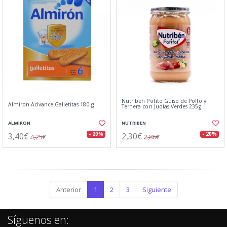
Nutribén Potito Guiso de Pollo y
Almiron Advance Galletitas 180 g
Ternera con Judías Verdes 235g
ALMIRON
NUTRIBEN
3,40€
2,30€
- 20%
- 20%
4,25€
2,86€
Anterior
1
2
3
Siguiente
Síguenos en: