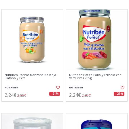
Nutriben Potitos Manzana Naranja
Nutribén Potito Pollo y Ternera con
Platano y Pera
Verduritas 235g
NUTRIBEN
NUTRIBEN
2,24€
2,24€
- 21%
- 21%
2,85€
2,85€