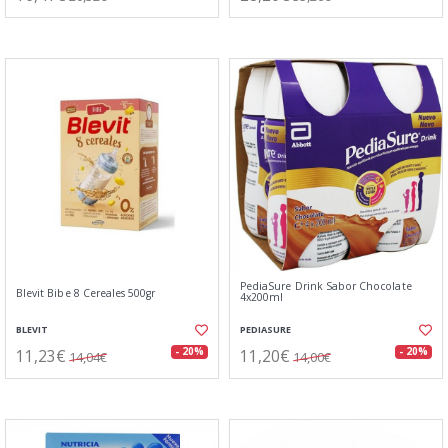
PediaSure Drink Sabor Chocolate
Blevit Bibe 8 Cereales 500gr
4x200ml
BLEVIT
PEDIASURE
11,23€
11,20€
- 20%
- 20%
14,04€
14,00€