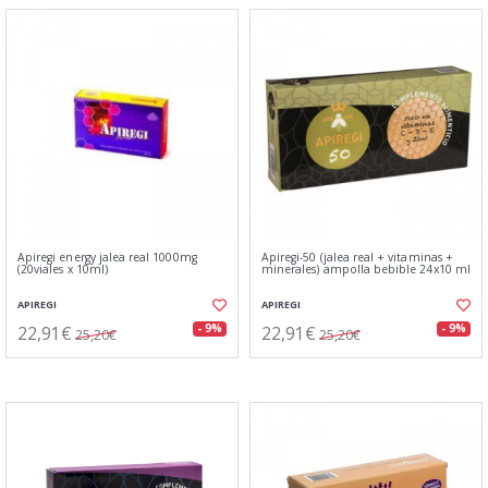
Apiregi energy jalea real 1000mg
Apiregi-50 (jalea real + vitaminas +
(20viales x 10ml)
minerales) ampolla bebible 24x10 ml
APIREGI
APIREGI
22,91€
22,91€
- 9%
- 9%
25,20€
25,20€