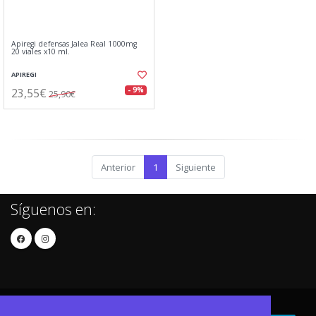
Apiregi defensas Jalea Real 1000mg
20 viales x10 ml.
APIREGI
23,55€
- 9%
25,90€
Anterior
1
Siguiente
Síguenos en: