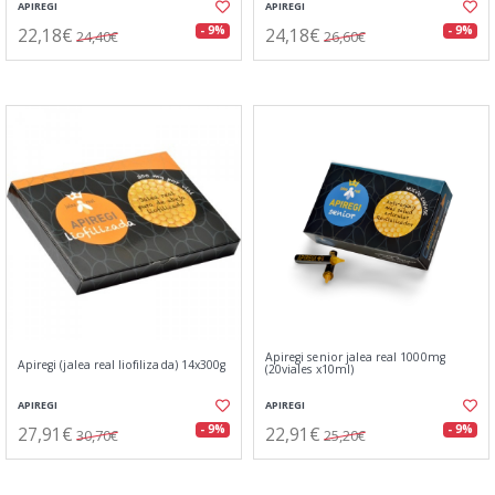
APIREGI
APIREGI
22,18€
24,18€
- 9%
- 9%
24,40€
26,60€
Apiregi senior jalea real 1000mg
Apiregi (jalea real liofilizada) 14x300g
(20viales x10ml)
APIREGI
APIREGI
27,91€
22,91€
- 9%
- 9%
30,70€
25,20€