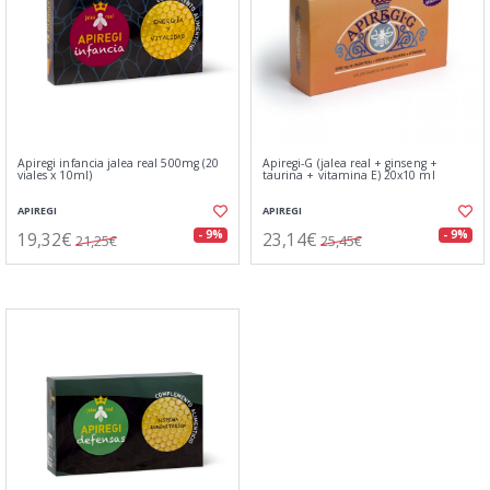
Apiregi infancia jalea real 500mg (20
Apiregi-G (jalea real + ginseng +
viales x 10ml)
taurina + vitamina E) 20x10 ml
APIREGI
APIREGI
19,32€
23,14€
- 9%
- 9%
21,25€
25,45€