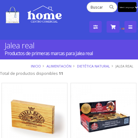
Powered
by
Tra
Jalea real
Productos de primeras marcas para Jalea real
INICIO
ALIMENTACIÓN
DIETÉTICA NATURAL
JALEA REAL
Total de productos disponibles
11