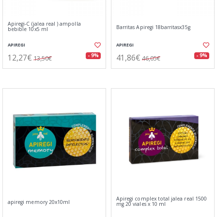
Apiregi-C (jalea real ) ampolla
Barritas Apiregi 18barritasx35g
bebible 10x5 ml
APIREGI
APIREGI
12,27€
41,86€
- 9%
- 9%
13,50€
46,05€
Apiregi complex total jalea real 1500
apiregi memory 20x10ml
mg 20 viales x 10 ml