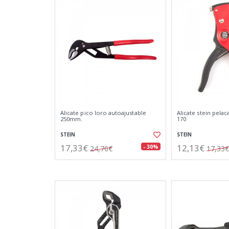
Alicate pico loro autoajustable
Alicate stein pela
250mm.
170
STEIN
STEIN
17,33€
12,13€
- 30%
24,76€
17,33€