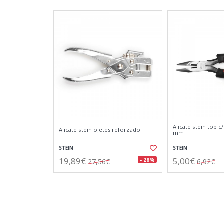
Alicate stein top c
Alicate stein ojetes reforzado
mm
STEIN
STEIN
19,89€
5,00€
- 28%
27,56€
6,92€