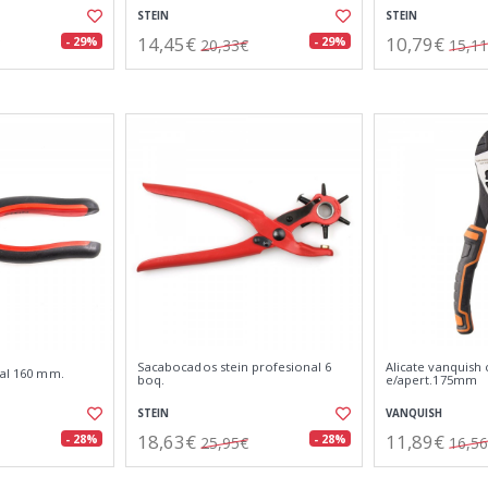
STEIN
STEIN
14,45€
10,79€
- 29%
- 29%
20,33€
15,1
Sacabocados stein profesional 6
Alicate vanquish c
sal 160 mm.
boq.
e/apert.175mm
STEIN
VANQUISH
18,63€
11,89€
- 28%
- 28%
25,95€
16,5