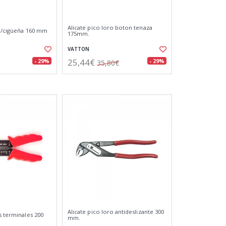
Alicate pico loro boton tenaza
.b/cigüeña 160 mm
175mm.
VATTON
25,44€
- 29%
- 29%
35,80€
Alicate pico loro antideslizante 300
s terminales 200
mm.