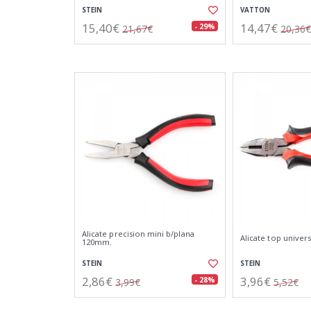
STEIN
VATTON
15,40€
14,47€
- 29%
21,67€
20,36€
Alicate precision mini b/plana
Alicate top univer
120mm.
STEIN
STEIN
2,86€
3,96€
- 28%
3,99€
5,52€