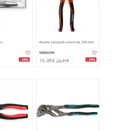
os
Alicate vanquish universal 230 mm.
VANQUISH
16,48€
- 30%
- 29%
23,31€