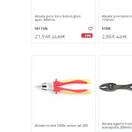
Alicate pico loro boton gran
Alicate precision m
aper.300mm.
115mm.
VATTON
STEIN
21,94€
2,86€
- 29%
31,03€
4,03€
Alicate agarre fron
Alicate m/aisl.1000v.universal 200
autoajusta.200mm