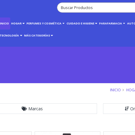
INICIO
HOGAR
PERFUMES Y COSMÉTICA
CUIDADO E HIGIENE
PARAFARMACIA
AUT
TECNOLOGÍA
MÁS CATEGORÍAS
INICIO
HOG
Marcas
Or