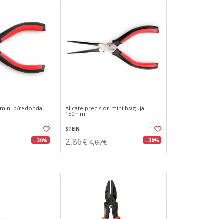
n mini b/redonda
Alicate precision mini b/aguja
150mm.
STEIN
2,86€
- 30%
- 30%
4,07€