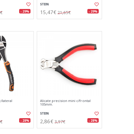
STEIN
15,47€
- 29%
- 29%
1€
21,65€
/lateral
Alicate precision mini c/frontal
105mm.
STEIN
2,86€
- 28%
- 28%
6€
3,97€