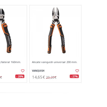
c/lateral 160mm.
Alicate vanquish universal 200 mm.
VANQUISH
14,65€
- 28%
- 27%
6€
20,20€