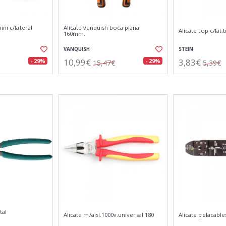
ini c/lateral
Alicate vanquish boca plana
Alicate top c/lat
160mm.
VANQUISH
STEIN
10,99€
3,83€
- 29%
- 29%
15,47€
5,39€
tal
Alicate m/aisl.1000v.universal 180
Alicate pelacable
.