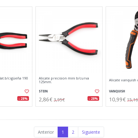
/lat.b/cigüeña 190
Alicate precision mini b/curva
Alicate vanquish 
125mm.
STEIN
VANQUISH
2,86€
10,99€
- 28%
- 28%
3,95€
15,1
Anterior
1
2
Siguiente