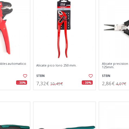
cables automatico
Alicate precisio
Alicate pico loro 250 mm.
125mm.
STEIN
STEIN
7,32€
2,86€
- 30%
- 30%
10,45€
4,07€