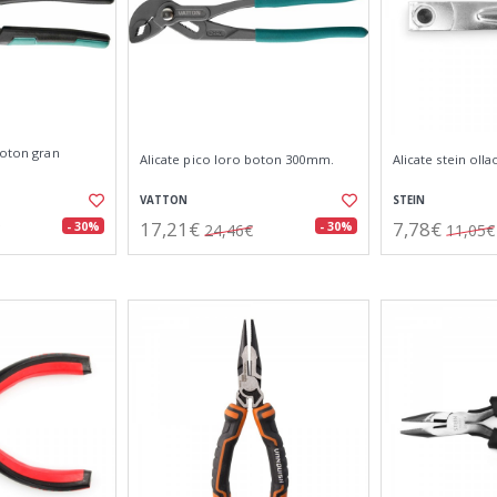
boton gran
Alicate pico loro boton 300mm.
Alicate stein olla
VATTON
STEIN
17,21€
7,78€
- 30%
- 30%
24,46€
11,05€