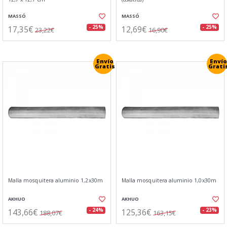
MASSÓ
MASSÓ
17,35€
12,69€
- 25%
- 25%
23,22€
16,90€
Envío
Envío
Gratis
Grati
Malla mosquitera aluminio 1,2x30m
Malla mosquitera aluminio 1,0x30m
AKHUO
AKHUO
143,66€
125,36€
- 24%
- 23%
188,07€
163,15€