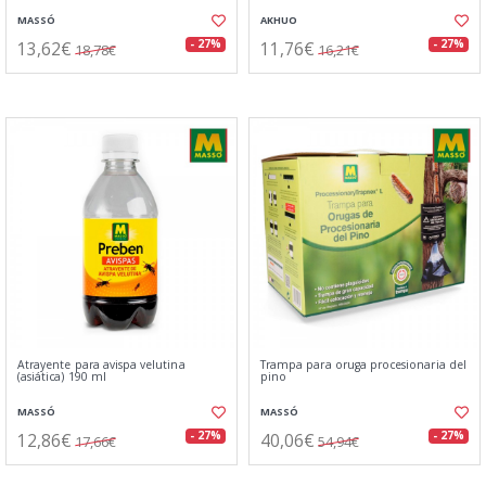
MASSÓ
AKHUO
13,62€
11,76€
- 27%
- 27%
18,78€
16,21€
Atrayente para avispa velutina
Trampa para oruga procesionaria del
(asiática) 190 ml
pino
MASSÓ
MASSÓ
12,86€
40,06€
- 27%
- 27%
17,66€
54,94€