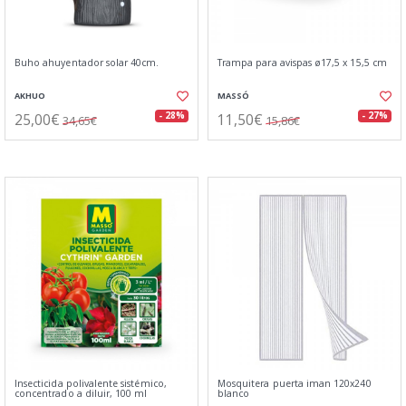
Buho ahuyentador solar 40cm.
Trampa para avispas ø17,5 x 15,5 cm
AKHUO
MASSÓ
25,00€
11,50€
- 28%
- 27%
34,65€
15,86€
Insecticida polivalente sistémico,
Mosquitera puerta iman 120x240
concentrado a diluir, 100 ml
blanco