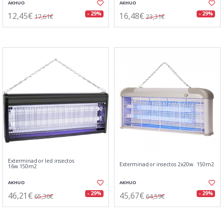
AKHUO
AKHUO
12,45€
16,48€
- 29%
- 29%
17,61€
23,31€
Exterminador led insectos
Exterminador insectos 2x20w. 150m2
16w.150m2
AKHUO
AKHUO
46,21€
45,67€
- 29%
- 29%
65,36€
64,59€