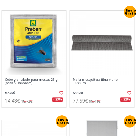
Envío
Grati
Cebo granulado para moscas 25 g
Malla mosquitera fibra vidrio
(pack 5 unidades)
1,0x30m
MASSÓ
AKHUO
14,48€
77,59€
- 23%
- 22%
18,72€
99,41€
Envío
Envío
Gratis
Grati