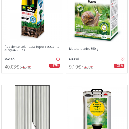
Repelente solar para topos resistente
Matacaracoles 350 g
al agua, 2 uds
MASSÓ
MASSÓ
40,03€
9,10€
- 27%
- 26%
54,54€
12,35€