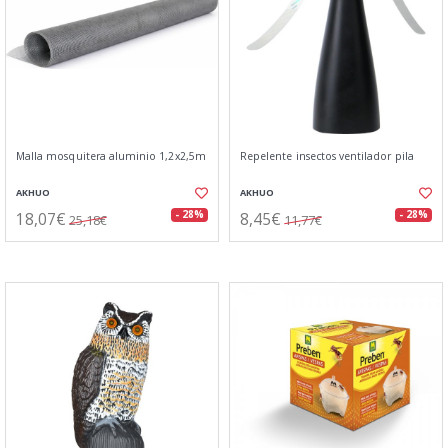
Malla mosquitera aluminio 1,2x2,5m
Repelente insectos ventilador pila
AKHUO
AKHUO
18,07€
8,45€
- 28%
- 28%
25,18€
11,77€