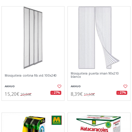
Mosquitera puerta iman 90x210
Mosquitera cortina fib.vid.100x240
blanco
AKHUO
AKHUO
15,20€
8,39€
- 27%
- 27%
20,84€
11,50€