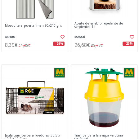
Aceite de enebro repelente de
Mosquitera puerta iman 90x210 gris
serpientes 1 l
AKHUO
MASSÓ
8,39€
26,68€
- 26%
- 25%
11,38€
35,77€
Jaula trampa para roedores, 30,5 x
Trampa para la avispa velutina
12,7 x 12,7 cm
(asiática)