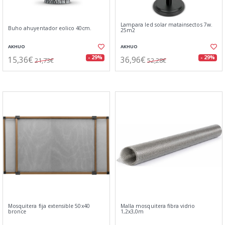
Lampara led solar matainsectos 7w.
Buho ahuyentador eolico 40cm.
25m2
AKHUO
AKHUO
15,36€
36,96€
- 29%
- 29%
21,73€
52,28€
Mosquitera fija extensible 50x40
Malla mosquitera fibra vidrio
bronce
1,2x3,0m