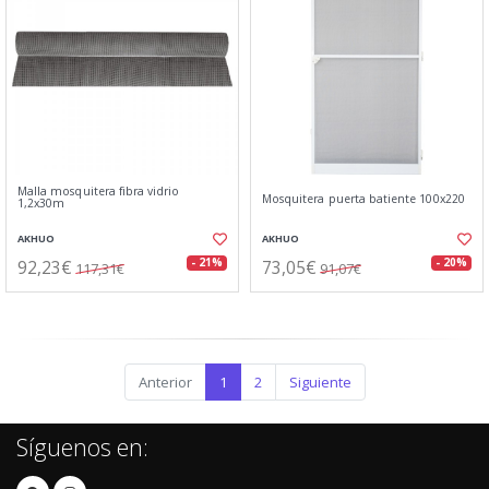
Malla mosquitera fibra vidrio
Mosquitera puerta batiente 100x220
1,2x30m
AKHUO
AKHUO
92,23€
73,05€
- 21%
- 20%
117,31€
91,07€
Anterior
1
2
Siguiente
Síguenos en: