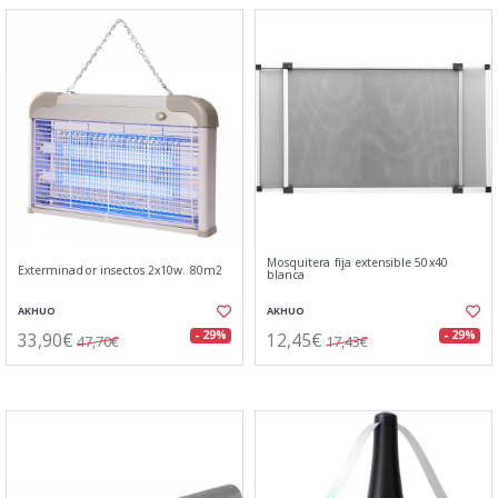
Mosquitera fija extensible 50x40
Exterminador insectos 2x10w. 80m2
blanca
AKHUO
AKHUO
33,90€
12,45€
- 29%
- 29%
47,70€
17,43€