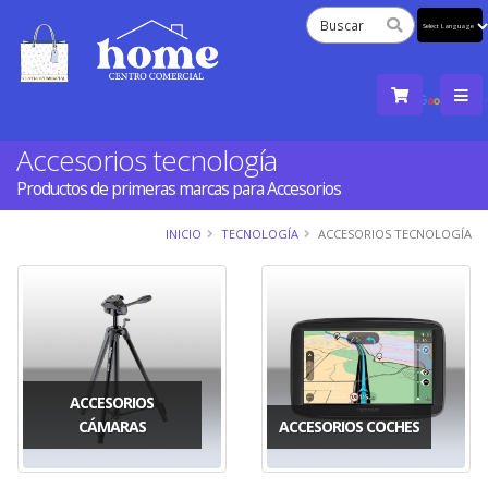
Powered
by
Tra
Accesorios tecnología
Productos de primeras marcas para Accesorios
INICIO
TECNOLOGÍA
ACCESORIOS TECNOLOGÍA
ACCESORIOS
CÁMARAS
ACCESORIOS COCHES