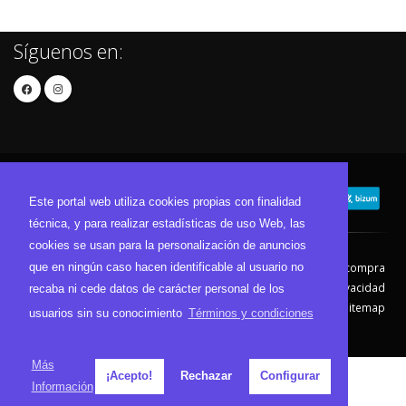
Síguenos en:
Este portal web utiliza cookies propias con finalidad
técnica, y para realizar estadísticas de uso Web, las
cookies se usan para la personalización de anuncios
que en ningún caso hacen identificable al usuario no
Contacto
Aviso Legal
Condiciones de compra
Política de envíos
Política de devolución
Política de Privacidad
recaba ni cede datos de carácter personal de los
Política de Cookies
Sitemap
usuarios sin su conocimiento
Términos y condiciones
© 2026 - Todos los derechos reservados.
Más
¡Acepto!
Rechazar
Configurar
Información