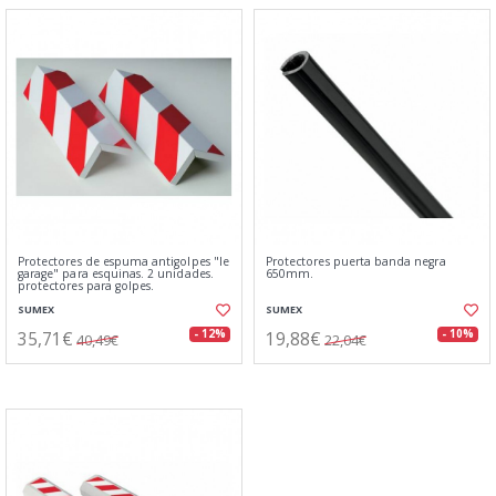
Protectores de espuma antigolpes "le
Protectores puerta banda negra
garage" para esquinas. 2 unidades.
650mm.
protectores para golpes.
SUMEX
SUMEX
35,71€
19,88€
- 12%
- 10%
40,49€
22,04€