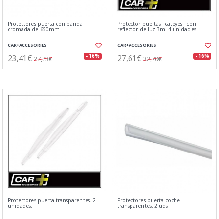
Protectores puerta con banda
Protector puertas "cateyes" con
cromada de 650mm
reflector de luz 3m. 4 unidades.
CAR+ACCESORIES
CAR+ACCESORIES
23,41€
27,61€
- 16%
- 16%
27,73€
32,70€
Protectores puerta transparentes. 2
Protectores puerta coche
unidades.
transparentes. 2 uds