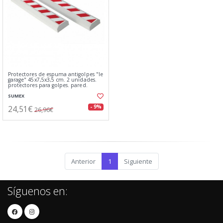
Protectores de espuma antigolpes "le
garage" 45x7,5x3,5 cm. 2 unidades.
protectores para golpes. pared.
SUMEX
24,51€
- 9%
26,96€
Anterior
1
Siguiente
Síguenos en: