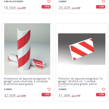
CAR+ACCESORIES
SUMEX
16,56€
20,42€
- 15%
- 14%
19,48€
23,84€
Protectores de espuma antigolpes "le
Protector de espuma antigolpes "le
garage" para columnas. 2 unidades.
garage" 20x33x4 cm. 1 unidad.
protectores para golpes
protectores para golpes. pared
trasera.
SUMEX
SUMEX
42,00€
31,49€
- 12%
- 12%
47,98€
35,97€