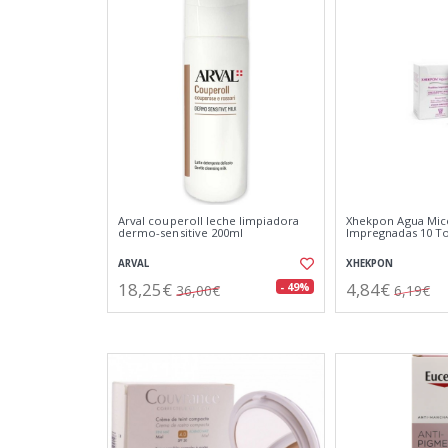
Arval couperoll leche limpiadora
Xhekpon Agua Micel
dermo-sensitive 200ml
Impregnadas 10 T
ARVAL
XHEKPON
18,25€
4,84€
- 49%
36,00€
6,19€