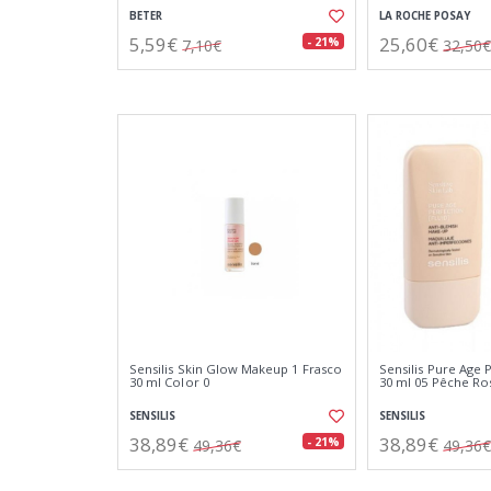
BETER
LA ROCHE POSAY
5,59€
25,60€
- 21%
7,10€
32,50€
Sensilis Skin Glow Makeup 1 Frasco
Sensilis Pure Age 
30 ml Color 0
30 ml 05 Pêche Ro
SENSILIS
SENSILIS
38,89€
38,89€
- 21%
49,36€
49,36€