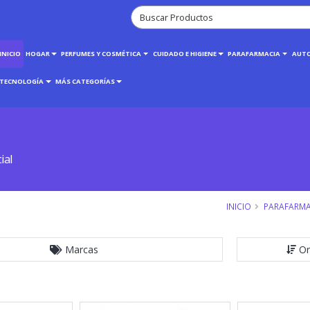
INICIO
HOGAR
PERFUMES Y COSMÉTICA
CUIDADO E HIGIENE
PARAFARMACIA
AUT
TECNOLOGÍA
MÁS CATEGORÍAS
ial
INICIO
PARAFARMA
Marcas
Or