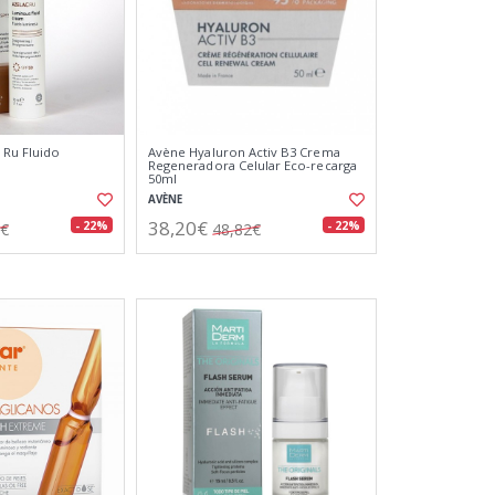
 Ru Fluido
Avène Hyaluron Activ B3 Crema
Regeneradora Celular Eco-recarga
50ml
AVÈNE
38,20€
- 22%
- 22%
1€
48,82€