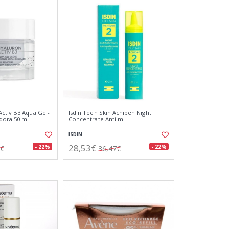
ctiv B3 Aqua Gel-
Isdin Teen Skin Acniben Night
ora 50 ml
Concentrate Antiim
ISDIN
28,53€
- 22%
- 22%
9€
36,47€