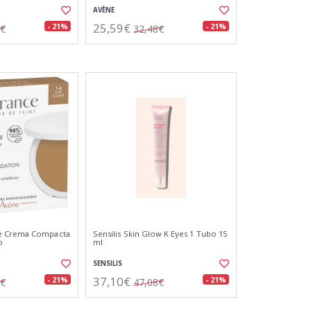
AVÈNE
25,59€
- 21%
- 21%
0€
32,48€
e Crema Compacta
Sensilis Skin Glow K Eyes 1 Tubo 15
o
ml
SENSILIS
37,10€
- 21%
- 21%
7€
47,08€