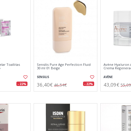
ar Toallitas
Sensilis Pure Age Perfection Fluid
Avène Hyaluron A
o
30 ml 01 Beige
Crema Regenerad
SENSILIS
AVÈNE
36,40€
43,09€
- 22%
- 22%
46,54€
55,0