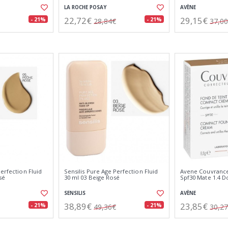
LA ROCHE POSAY
AVÈNE
22,72€
29,15€
- 21%
- 21%
28,84€
37,0
Perfection Fluid
Sensilis Pure Age Perfection Fluid
Avene Couvranc
sé
30 ml 03 Beige Rosé
Spf30 Mate 1.4 D
SENSILIS
AVÈNE
38,89€
23,85€
- 21%
- 21%
49,36€
30,2