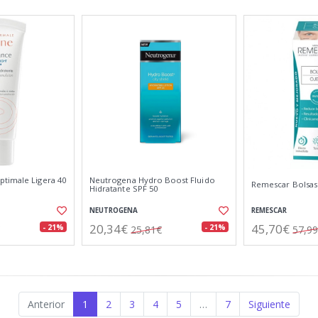
timale Ligera 40
Neutrogena Hydro Boost Fluido
Remescar Bolsas 
Hidratante SPF 50
NEUTROGENA
REMESCAR
20,34€
45,70€
- 21%
- 21%
25,81€
57,9
Anterior
1
2
3
4
5
…
7
Siguiente