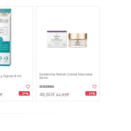
Sesderma Retisil Crema Intensiva
y Ojeras 8 ml
50 ml
SESDERMA
48,80€
- 21%
- 21%
9€
61,92€