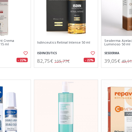
ent Crema
Sesderma Azelac
Isdinceutics Retinal Intense 50 ml
 15 ml
Luminoso 50 ml
ISDINCEUTICS
SESDERMA
82,75€
39,05€
- 22%
- 22%
105,77€
49,9