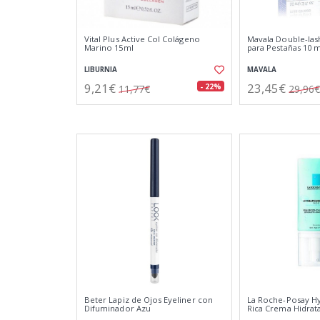
Vital Plus Active Col Colágeno
Mavala Double-las
Marino 15ml
para Pestañas 10 m
LIBURNIA
MAVALA
9,21€
23,45€
- 22%
11,77€
29,96€
Beter Lapiz de Ojos Eyeliner con
La Roche-Posay H
Difuminador Azu
Rica Crema Hidrat