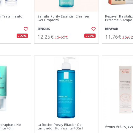
h Tratamiento
Sensilis Purify Essential Cleanser
Repavar Revitaliz
l
Gel Limpieza
Extreme 5 Ampol
SENSILIS
REPAVAR
12,25€
11,76€
- 22%
- 22%
15,65€
15,0
ydraphase HA
La Roche-Posay Effaclar Gel
Avene Antirojece
ante 40ml
Limpiador Purificante 400ml