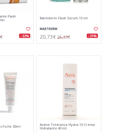
ante Flash
Martiderm Flash Serum 15 ml
las
MARTIDERM
20,73€
- 22%
- 21%
2€
26,33€
Avène Tolérance Hydra-10 Crema
s Forte 30ml
Hidratante 40 ml