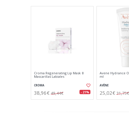
Croma Regenerating Lip Mask 8
Avene Hydrance Op
Mascarillas Labiales
ml
CROMA
AVÈNE
38,96€
25,02€
- 21%
49,44€
31,75€