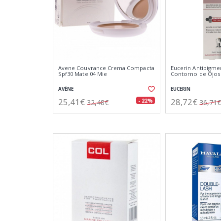
Avene Couvrance Crema Compacta
Eucerin Antipigm
Spf30 Mate 04 Mie
Contorno de Ojos
AVÈNE
EUCERIN
25,41€
28,72€
- 22%
32,48€
36,71€