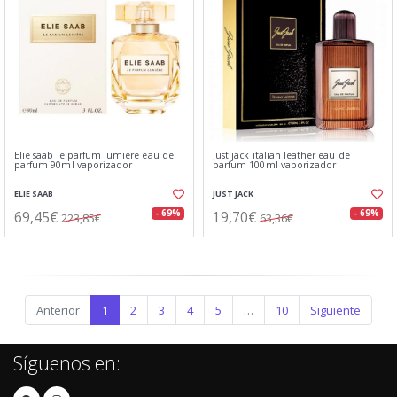
Elie saab le parfum lumiere eau de
Just jack italian leather eau de
parfum 90ml vaporizador
parfum 100ml vaporizador
ELIE SAAB
JUST JACK
69,45€
19,70€
- 69%
- 69%
223,85€
63,36€
Anterior
1
2
3
4
5
…
10
Siguiente
Síguenos en: