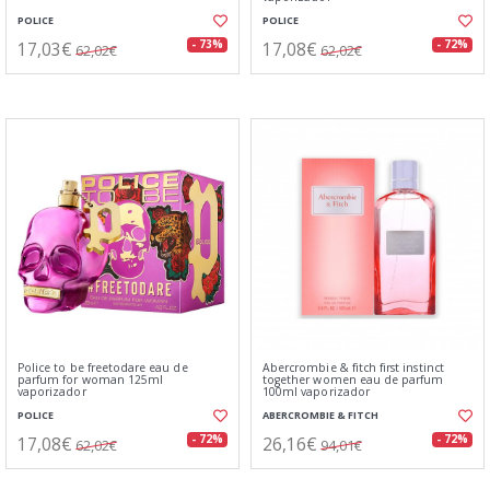
POLICE
POLICE
17,03€
17,08€
- 73%
- 72%
62,02€
62,02€
Police to be freetodare eau de
Abercrombie & fitch first instinct
parfum for woman 125ml
together women eau de parfum
vaporizador
100ml vaporizador
POLICE
ABERCROMBIE & FITCH
17,08€
26,16€
- 72%
- 72%
62,02€
94,01€