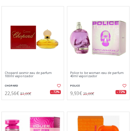
Chopard casmir eau de parfum
Police to be woman eau de parfum
100ml vaporizador
40ml vaporizador
CHOPARD
POLICE
22,56€
9,93€
- 72%
- 72%
81,00€
35,00€