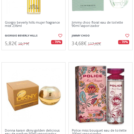
Giorgio beverly hills mujer fragrance
Jimmy choo floral eau de toilette
mist 236ml
90ml vaporizador
GIORGIO BEVERLY HILLS
JIMMY CHOO
5,82€
34,68€
- 70%
- 70%
19,71€
117,02€
Donna karan dkny golden delicious
Police miss bouquet eau de toilette
eau de parfum 50ml vaporizador
100ml vaporizador