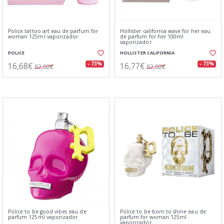
Police tattoo art eau de parfum for
Hollister california wave for her eau
woman 125ml vaporizador
de parfum for her 100ml
vaporizador
POLICE
HOLLISTER CALIFORNIA
16,68€
16,77€
- 73%
- 73%
62,02€
62,02€
Police to be good vibes eau de
Police to be born to shine eau de
parfum 125ml vaporizador
parfum for woman 125ml
vaporizador