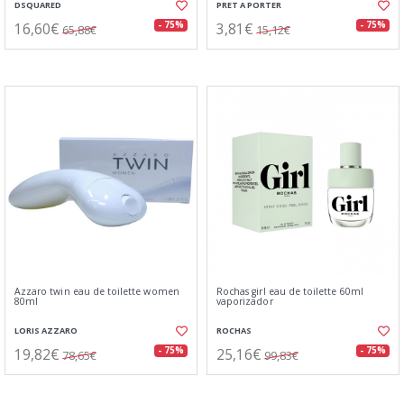
DSQUARED
PRET A PORTER
16,60€
3,81€
- 75%
- 75%
65,88€
15,12€
Azzaro twin eau de toilette women
Rochas girl eau de toilette 60ml
80ml
vaporizador
LORIS AZZARO
ROCHAS
19,82€
25,16€
- 75%
- 75%
78,65€
99,83€