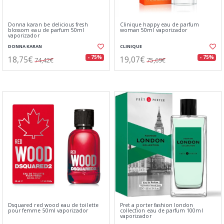
Donna karan be delicious fresh
Clinique happy eau de parfum
blossom eau de parfum 50ml
woman 50ml vaporizador
vaporizador
DONNA KARAN
CLINIQUE
18,75€
19,07€
- 75%
- 75%
74,42€
75,69€
Dsquared red wood eau de toilette
Pret a porter fashion london
pour femme 50ml vaporizador
collection eau de parfum 100ml
vaporizador