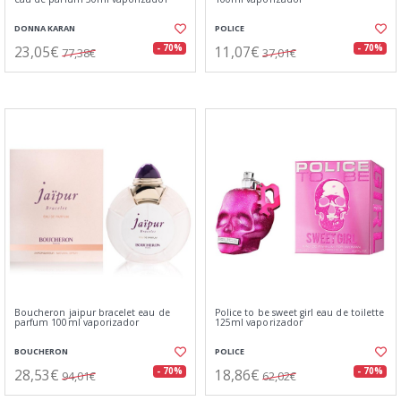
DONNA KARAN
POLICE
23,05€
11,07€
- 70%
- 70%
77,38€
37,01€
Boucheron jaipur bracelet eau de
Police to be sweet girl eau de toilette
parfum 100ml vaporizador
125ml vaporizador
BOUCHERON
POLICE
28,53€
18,86€
- 70%
- 70%
94,01€
62,02€