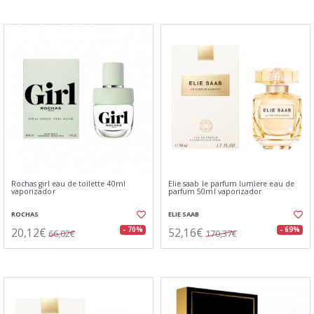
Rochas girl eau de toilette 40ml
Elie saab le parfum lumiere eau de
vaporizador
parfum 50ml vaporizador
ROCHAS
ELIE SAAB
20,12€
52,16€
- 70%
- 69%
66,02€
170,37€