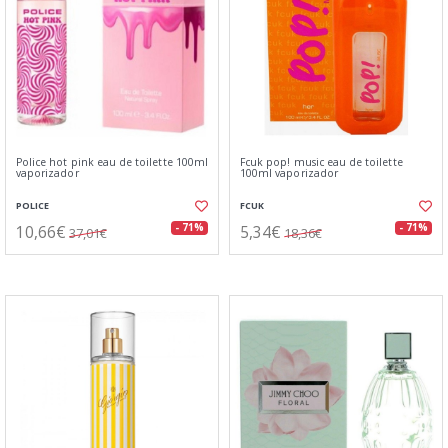
Police hot pink eau de toilette 100ml
Fcuk pop! music eau de toilette
vaporizador
100ml vaporizador
POLICE
FCUK
10,66€
5,34€
- 71%
- 71%
37,01€
18,36€