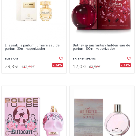
Elie saab le parfum lumiere eau de
Britney spears fantasy hidden eau de
parfum 30ml vaporizador
parfum 100ml vaporizador
ELIE SAAB
BRITNEY SPEARS
29,35€
17,03€
- 74%
- 73%
112,92€
63,58€