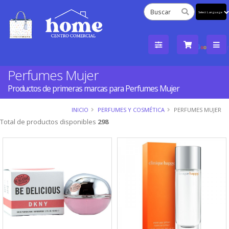
Powered
by
Tra
Perfumes Mujer
Productos de primeras marcas para Perfumes Mujer
INICIO
PERFUMES Y COSMÉTICA
PERFUMES MUJER
Total de productos disponibles
298