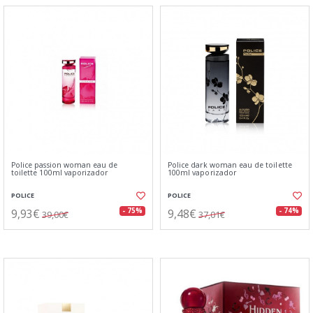
Police passion woman eau de
Police dark woman eau de toilette
toilette 100ml vaporizador
100ml vaporizador
POLICE
POLICE
9,93€
9,48€
- 75%
- 74%
39,00€
37,01€