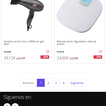
Secador prof.ionico 2400w ac gris
Bascula baño dig.plastico blanca
later.
kuken
KUKEN
KUKEN
29,12€
24,90€
- 28%
- 28%
40,56€
34,68€
Anterior
1
2
3
4
Siguiente
Síguenos en: