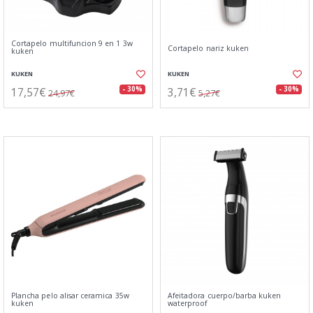
Cortapelo multifuncion 9 en 1 3w
Cortapelo nariz kuken
kuken
KUKEN
KUKEN
17,57€
3,71€
- 30%
- 30%
24,97€
5,27€
Plancha pelo alisar ceramica 35w
Afeitadora cuerpo/barba kuken
kuken
waterproof