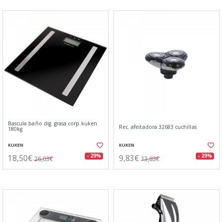
Bascula baño dig. grasa corp.kuken
Rec. afeitadora 32683 cuchillas
180kg
KUKEN
KUKEN
18,50€
9,83€
- 29%
- 29%
26,03€
13,83€