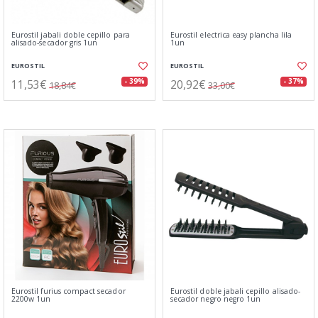
Eurostil jabali doble cepillo para
Eurostil electrica easy plancha lila
alisado-secador gris 1un
1un
EUROSTIL
EUROSTIL
11,53€
20,92€
- 39%
- 37%
18,84€
33,00€
Eurostil furius compact secador
Eurostil doble jabali cepillo alisado-
2200w 1un
secador negro negro 1un