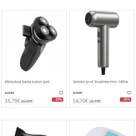
Afeitadora barba kuken ipx6
Secador prof. brushless mini 1400w.
KUKEN
KUKEN
35,79€
54,70€
- 28%
- 28%
49,86€
76,19€