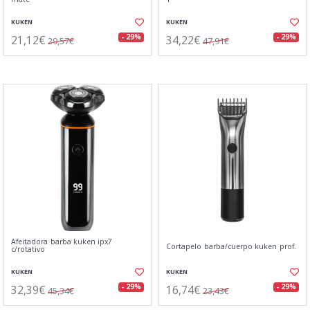
KUKEN
KUKEN
21,12€
34,22€
- 29%
- 29%
29,57€
47,91€
Afeitadora barba kuken ipx7
Cortapelo barba/cuerpo kuken prof.
c/rotativo
KUKEN
KUKEN
32,39€
16,74€
- 29%
- 29%
45,34€
23,43€