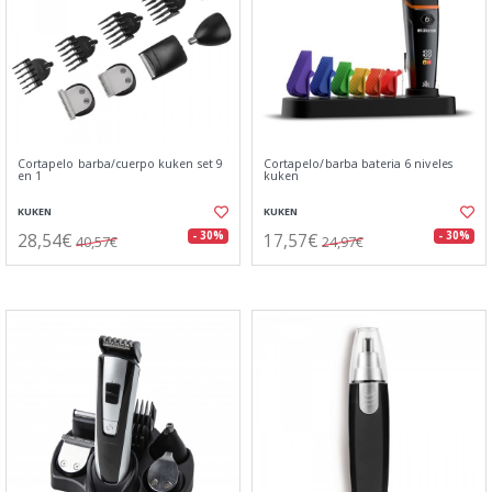
Cortapelo barba/cuerpo kuken set 9
Cortapelo/barba bateria 6 niveles
en 1
kuken
KUKEN
KUKEN
28,54€
17,57€
- 30%
- 30%
40,57€
24,97€