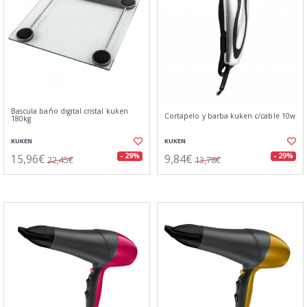
Bascula baño digital cristal kuken
Cortapelo y barba kuken c/cable 10w
180kg
KUKEN
KUKEN
15,96€
9,84€
- 29%
- 29%
22,45€
13,78€