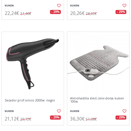
KUKEN
KUKEN
22,24€
20,26€
- 29%
- 29%
31,46€
28,65€
Almohadilla elect.cervi-dorsa.kuken
Secador prof.ionico 2000w. negro
100w
KUKEN
KUKEN
21,12€
36,30€
- 29%
- 29%
29,72€
51,08€