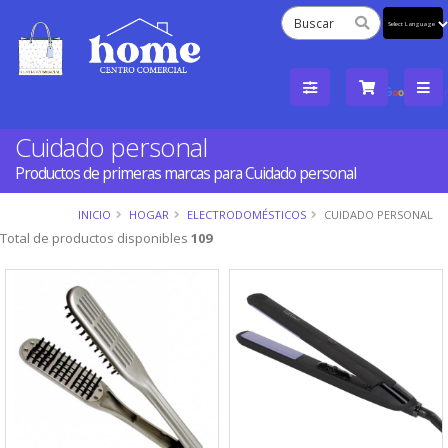
Powered
by
Tra
Cuidado personal
Productos de primeras marcas para Cuidado personal
INICIO
HOGAR
ELECTRODOMÉSTICOS
CUIDADO PERSONAL
Total de productos disponibles
109