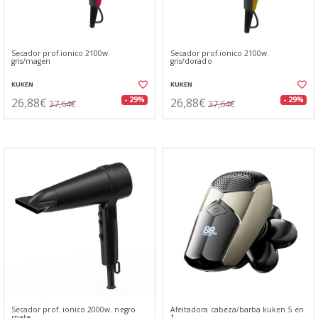
Secador prof.ionico 2100w.
Secador prof.ionico 2100w.
gris/magen
gris/dorado
KUKEN
KUKEN
26,88€
26,88€
- 29%
- 29%
37,64€
37,64€
Secador prof. ionico 2000w. negro
Afeitadora cabeza/barba kuken 5 en
mate
1