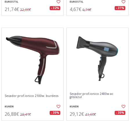
EUROSTIL
EUROSTIL
21,74€
4,67€
- 32%
- 31%
32,00€
6,74€
Secador prof.ionico 2400w ac
Secador prof.ionico 2100w. burdeos
gris/azul
KUKEN
KUKEN
26,88€
29,12€
- 30%
- 30%
38,41€
41,60€