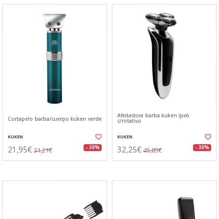
Afeitadora barba kuken ipx6
Cortapelo barba/cuerpo kuken verde
c/rotativo
KUKEN
KUKEN
21,95€
32,25€
- 30%
- 30%
31,21€
45,85€