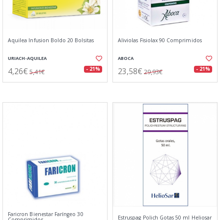
Aquilea Infusion Boldo 20 Bolsitas
Aliviolas Fisiolax 90 Comprimidos
URIACH-AQUILEA
ABOCA
4,26€
23,58€
- 21%
- 21%
5,41€
29,93€
Faricron Bienestar Faríngeo 30
Estruspag Polich Gotas 50 ml Heliosar
Comprimidos