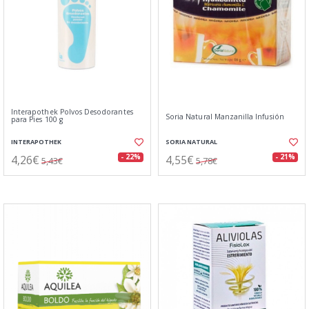
Interapothek Polvos Desodorantes
Soria Natural Manzanilla Infusión
para Pies 100 g
INTERAPOTHEK
SORIA NATURAL
4,26€
4,55€
- 22%
- 21%
5,43€
5,78€