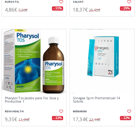
EUROSTIL
SALVAT
4,86€
18,37€
- 33%
- 29%
7,20€
25,92€
Pharysol Tos Jarabe para Tos Seca y
Ginegea Spm Premenstrual 14
Productiva 1
Sobres
REVA HEALTH
MENARINI
9,35€
17,34€
- 22%
- 22%
11,96€
22,18€