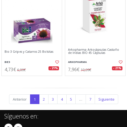
Arkopharma Arkocápsulas Castaño
Bio 3 Gripes y Catarros 25 Bolsitas
de Indias BIO 45 Cápsulas
BIE3
ARKOPHARMA
4,73€
7,96€
- 21%
- 21%
6,00€
10,09€
Anterior
1
2
3
4
5
…
7
Siguiente
Síguenos en: