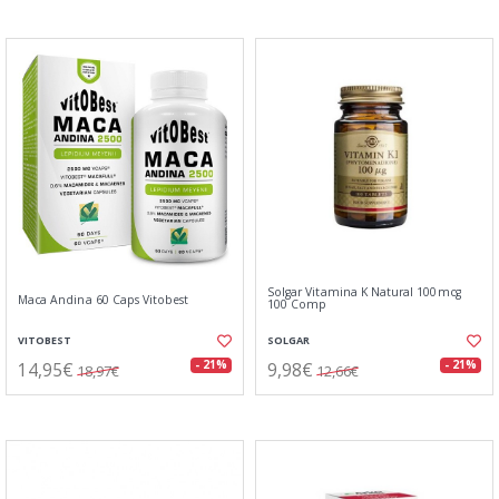
Solgar Vitamina K Natural 100mcg
Maca Andina 60 Caps Vitobest
100 Comp
VITOBEST
SOLGAR
14,95€
9,98€
- 21%
- 21%
18,97€
12,66€