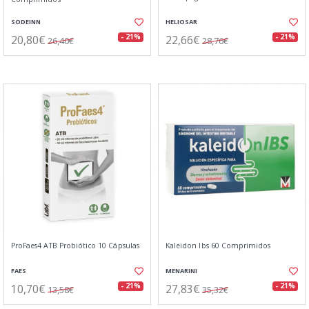
SODEINN
HELIOSAR
20,80€
22,66€
- 21%
- 21%
26,40€
28,76€
ProFaes4 ATB Probiótico 10 Cápsulas
Kaleidon Ibs 60 Comprimidos
FAES
MENARINI
10,70€
27,83€
- 21%
- 21%
13,58€
35,32€