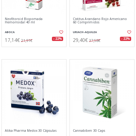
Neofitoroid Biopomada
Cistitus Arandano Rojo Americano
Hemorroidal 40 ml
60 Comprimidos
ABOCA
URIACH-AQUILEA
17,14€
29,40€
- 22%
- 22%
21,91€
37,58€
Atika Pharma Medox 30 Cápsulas
Cannabiben 30 Caps