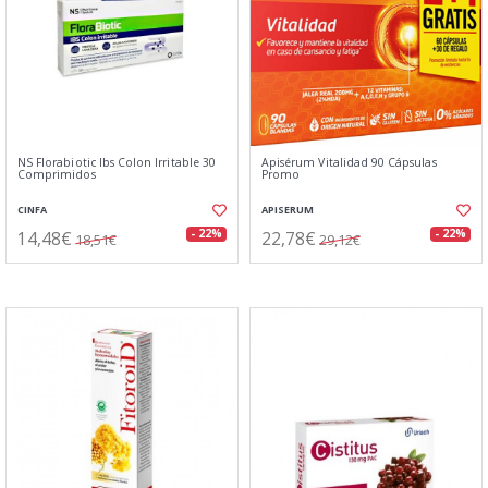
NS Florabiotic Ibs Colon Irritable 30
Apisérum Vitalidad 90 Cápsulas
Comprimidos
Promo
CINFA
APISERUM
14,48€
22,78€
- 22%
- 22%
18,51€
29,12€