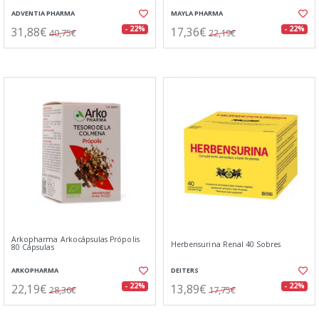
ADVENTIA PHARMA
MAYLA PHARMA
31,88€
17,36€
- 22%
- 22%
40,75€
22,19€
Arkopharma Arkocápsulas Própolis
Herbensurina Renal 40 Sobres
80 Cápsulas
ARKOPHARMA
DEITERS
22,19€
13,89€
- 22%
- 22%
28,36€
17,75€