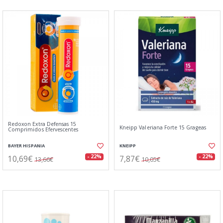
Redoxon Extra Defensas 15
Kneipp Valeriana Forte 15 Grageas
Comprimidos Efervescentes
BAYER HISPANIA
KNEIPP
10,69€
7,87€
- 22%
- 22%
13,66€
10,05€