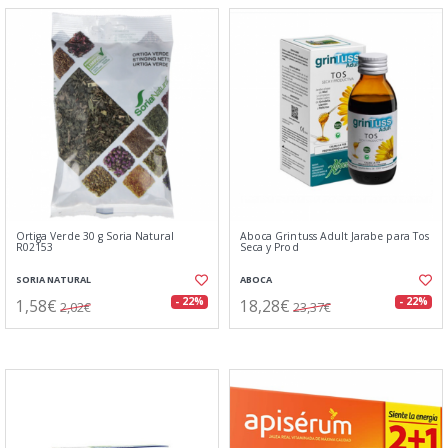
Ortiga Verde 30 g Soria Natural
Aboca Grintuss Adult Jarabe para Tos
R02153
Seca y Prod
SORIA NATURAL
ABOCA
1,58€
18,28€
- 22%
- 22%
2,02€
23,37€