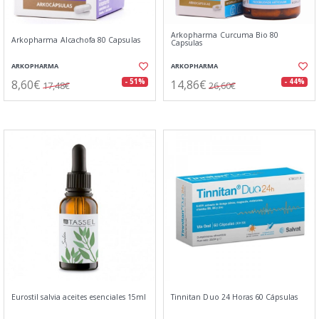
Arkopharma Curcuma Bio 80
Arkopharma Alcachofa 80 Capsulas
Capsulas
ARKOPHARMA
ARKOPHARMA
8,60€
14,86€
- 51%
- 44%
17,48€
26,60€
Eurostil salvia aceites esenciales 15ml
Tinnitan Duo 24 Horas 60 Cápsulas