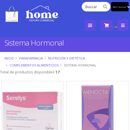
Powered
by
Tra
Sistema Hormonal
INICIO
PARAFARMACIA
NUTRICIÓN Y DIETÉTICA
COMPLEMENTOS ALIMENTICIOS
SISTEMA HORMONAL
Total de productos disponibles
17