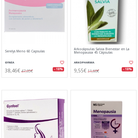
Arkocápsulas Salvia Bienestar en La
Serelys Meno 60 Capsulas
Menopausia 45 Cápsulas
GYNEA
ARKOPHARMA
38,46€
9,55€
- 18%
- 18%
47,05€
11,60€