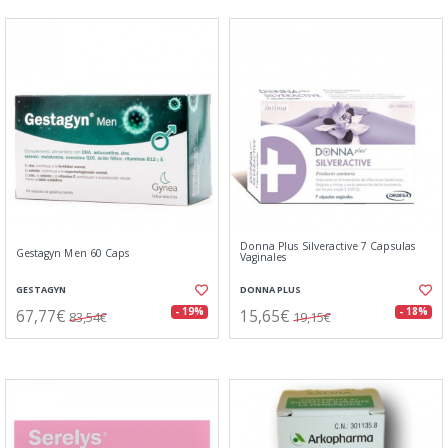
Donna Plus Silveractive 7 Capsulas
Gestagyn Men 60 Caps
Vaginales
GESTAGYN
DONNA PLUS
67,77€
15,65€
- 19%
- 18%
83,54€
19,15€