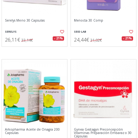
Serelys Meno 30 Capsulas
Menocta 30 Comp
SERELYS
SEID LAB
26,11€
24,44€
- 21%
- 21%
33,14€
31,02€
Arkopharma Aceite de Onagra 200
Gynea Gestagyn Preconcepción
Capsulas
Vitaminas Preparación Embarazo 30
Cápsulas