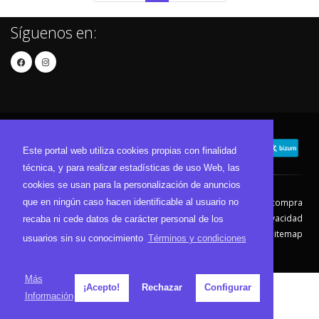
Síguenos en:
Este portal web utiliza cookies propias con finalidad
técnica, y para realizar estadísticas de uso Web, las
cookies se usan para la personalización de anuncios
que en ningún caso hacen identificable al usuario no
Contacto
Aviso Legal
Condiciones de compra
Política de envíos
Política de devolución
Política de Privacidad
recaba ni cede datos de carácter personal de los
Política de Cookies
Sitemap
usuarios sin su conocimiento
Términos y condiciones
© 2026 - Todos los derechos reservados.
Más
¡Acepto!
Rechazar
Configurar
Información