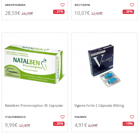
ARKOPHARMA
GESTAGYN
28,59€
10,07€
- 21%
- 20%
36,28€
12,60€
Natalben Preconceptivo 30 Capsulas
Vigarex Forte 2 Cápsulas 650mg
ITALFARMACO
VIGAREX
9,99€
4,91€
- 20%
- 19%
12,42€
6,09€