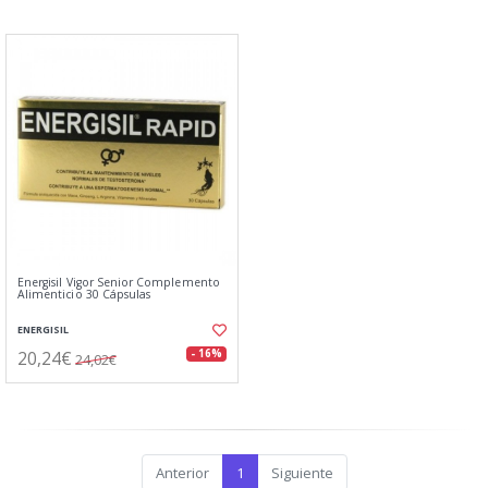
Energisil Vigor Senior Complemento
Alimenticio 30 Cápsulas
ENERGISIL
20,24€
- 16%
24,02€
Anterior
1
Siguiente