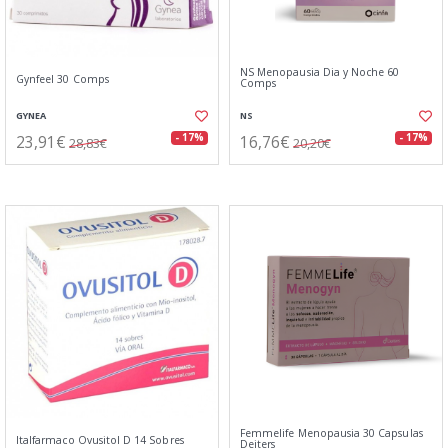
NS Menopausia Dia y Noche 60
Gynfeel 30 Comps
Comps
GYNEA
NS
23,91€
16,76€
- 17%
- 17%
28,83€
20,20€
Femmelife Menopausia 30 Capsulas
Italfarmaco Ovusitol D 14 Sobres
Deiters