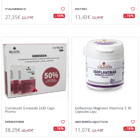
ITALFARMACO
DEITERS
27,35€
13,43€
- 16%
- 16%
32,71€
15,95€
Cumlaude Gineseda 2x30 Caps
Isoflavonas Magnesio Vitamina E 30
Promo
Capsulas Laju
DERMOFARM
ANA MARÍA LAJUSTICIA
38,29€
11,07€
- 16%
- 16%
45,45€
13,14€