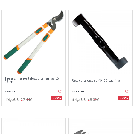
Tijera 2 manos teles.cortarramas 65-
Rec. cortacesped 49130 cuchilla
95cm
AKHUO
VATTON
19,60€
34,30€
- 29%
- 29%
27,44€
48,02€