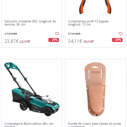
Serrucho maestral 300. longitud de
Cortarramas profi 72 bypass.
lamina: 30 cm
longitud: 72 cm
STOCKER
STOCKER
23,87€
54,11€
- 29%
- 29%
33,59€
76,14€
Cortacesped 40cm.vatton 40v. sin
Funda de cuero para tijeras de poda
bateria
o vendimia