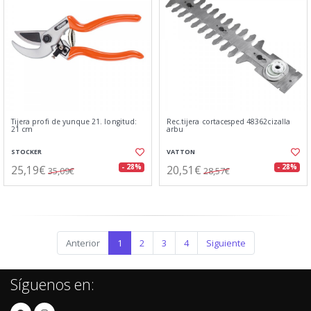
Tijera profi de yunque 21. longitud:
Rec.tijera cortacesped 48362cizalla
21 cm
arbu
STOCKER
VATTON
25,19€
20,51€
- 28%
- 28%
35,09€
28,57€
Anterior
1
2
3
4
Siguiente
Síguenos en: