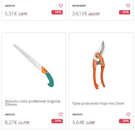
AKHUO
WORGRIP
5,51€
34,13€
- 30%
- 30%
7,87€
48,52€
Serrucho recto profesional m/goma
Tijera poda acero hoja inox 20cm
270mm.
AKHUO
AKHUO
8,27€
5,64€
- 30%
- 29%
11,75€
7,98€