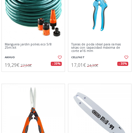
Manguera jardin polies.eco 5/8
Tijeras de poda ideal para ramas
25m.kit
secas con capacidad máxima de
corte ø16 mm
AKHUO
CELLFAST
19,29€
17,01€
- 30%
- 30%
27,56€
24,30€