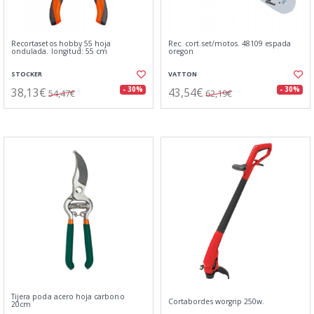
Recortasetos hobby 55 hoja
Rec. cort.set/motos. 48109 espada
ondulada. longitud: 55 cm
oregon
STOCKER
VATTON
38,13€
43,54€
- 30%
- 30%
54,47€
62,19€
Tijera poda acero hoja carbono
Cortabordes worgrip 250w.
20cm