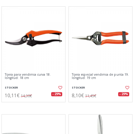
Tijera para vendimia curva 18.
Tijera especial vendimia de punta 19.
longitud: 18 cm
longitud: 19 cm
STOCKER
STOCKER
10,11€
8,10€
- 29%
- 29%
14,30€
11,45€