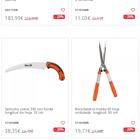
VATTON
STOCKER
183,99€
11,03€
- 29%
- 29%
258,89€
15,51€
Serrucho sirkos 330 con funda.
Recortasetos hobby 50 hoja
longitud de hoja: 33 cm
ondulada. longitud: 50 cm
STOCKER
STOCKER
38,35€
19,77€
- 29%
- 29%
53,72€
27,68€