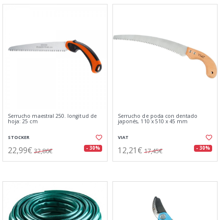
Serrucho maestral 250. longitud de
Serrucho de poda con dentado
hoja: 25 cm
japonés, 110 x 510 x 45 mm
STOCKER
VIAT
22,99€
12,21€
- 30%
- 30%
32,86€
17,45€