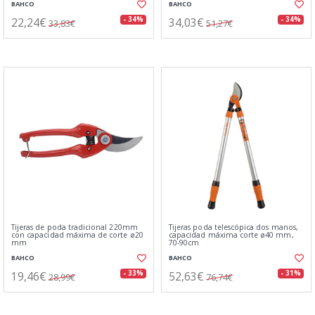
BAHCO
BAHCO
22,24€
34,03€
- 34%
- 34%
33,83€
51,27€
Tijeras de poda tradicional 220mm
Tijeras poda telescópica dos manos,
con capacidad máxima de corte ø20
capacidad máxima corte ø40 mm,
mm
70-90cm
BAHCO
BAHCO
19,46€
52,63€
- 33%
- 31%
28,99€
76,74€