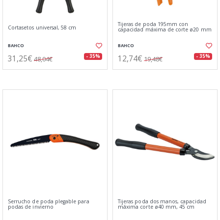
Tijeras de poda 195mm con
Cortasetos universal, 58 cm
capacidad máxima de corte ø20 mm
BAHCO
BAHCO
31,25€
12,74€
- 35%
- 35%
48,04€
19,48€
Serrucho de poda plegable para
Tijeras poda dos manos, capacidad
podas de invierno
máxima corte ø40 mm, 45 cm