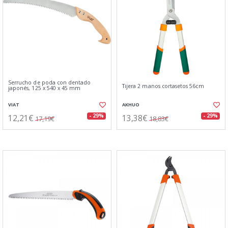
Serrucho de poda con dentado
Tijera 2 manos cortasetos 56cm
japonés, 125 x 540 x 45 mm
VIAT
AKHUO
12,21€
13,38€
- 29%
- 29%
17,19€
18,83€