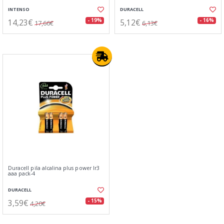
INTENSO
DURACELL
14,23€
5,12€
- 19%
- 16%
17,66€
6,13€
Duracell pila alcalina plus power lr3
aaa pack-4
DURACELL
3,59€
- 15%
4,20€