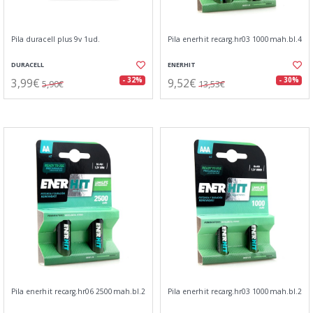
Pila duracell plus 9v 1ud.
Pila enerhit recarg.hr03 1000mah.bl.4
DURACELL
ENERHIT
3,99€
9,52€
- 32%
- 30%
5,90€
13,53€
Pila enerhit recarg.hr06 2500mah.bl.2
Pila enerhit recarg.hr03 1000mah.bl.2