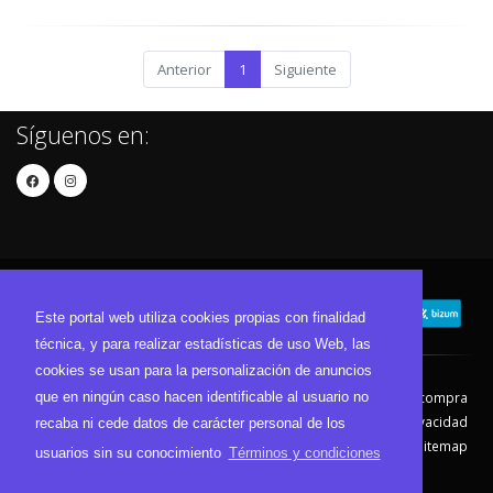
Anterior
1
Siguiente
Síguenos en:
Este portal web utiliza cookies propias con finalidad
técnica, y para realizar estadísticas de uso Web, las
cookies se usan para la personalización de anuncios
que en ningún caso hacen identificable al usuario no
Contacto
Aviso Legal
Condiciones de compra
Política de envíos
Política de devolución
Política de Privacidad
recaba ni cede datos de carácter personal de los
Política de Cookies
Sitemap
usuarios sin su conocimiento
Términos y condiciones
© 2026 - Todos los derechos reservados.