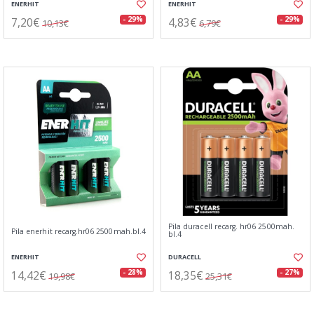
ENERHIT
ENERHIT
7,20€
4,83€
- 29%
- 29%
10,13€
6,79€
Pila duracell recarg. hr06 2500mah.
Pila enerhit recarg.hr06 2500mah.bl.4
bl.4
ENERHIT
DURACELL
14,42€
18,35€
- 28%
- 27%
19,98€
25,31€