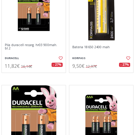
Pila duracell recarg. hr03 900mah.
Bateria 18650 2400 mah
bl.2
DURACELL
KORPASS
11,82€
9,50€
- 27%
- 27%
16,14€
12,97€