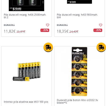
Pila duracell recarg. hr06 2500mah.
Pila duracell recarg. hr03 900mah.
bl.2
bl4
DURACELL
DURACELL
11,82€
18,35€
- 25%
- 25%
15,81€
24,42€
Duracell pila boton litio cr2032 3v
Intenso pila alcalina aaa lr03 100 pcs
blister*5