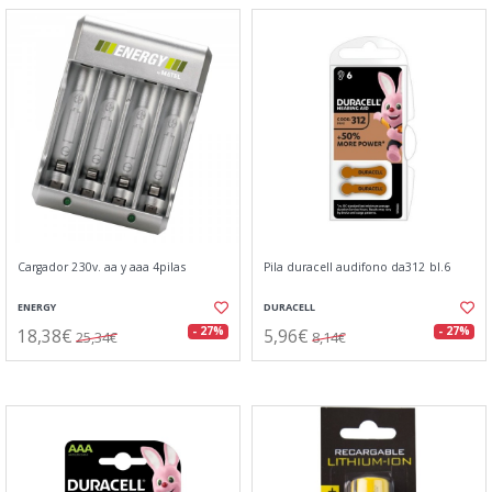
Cargador 230v. aa y aaa 4pilas
Pila duracell audifono da312 bl.6
ENERGY
DURACELL
18,38€
5,96€
- 27%
- 27%
25,34€
8,14€