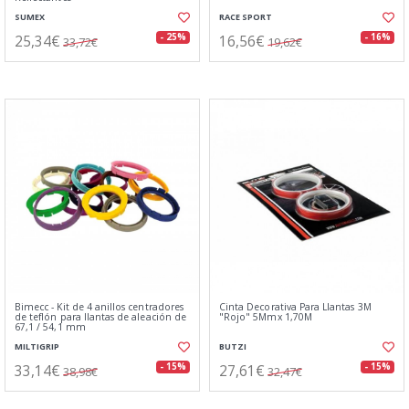
SUMEX
RACE SPORT
25,34€
16,56€
- 25%
- 16%
33,72€
19,62€
Bimecc - Kit de 4 anillos centradores
Cinta Decorativa Para Llantas 3M
de teflón para llantas de aleación de
"Rojo" 5Mmx 1,70M
67,1 / 54,1 mm
MILTIGRIP
BUTZI
33,14€
27,61€
- 15%
- 15%
38,98€
32,47€