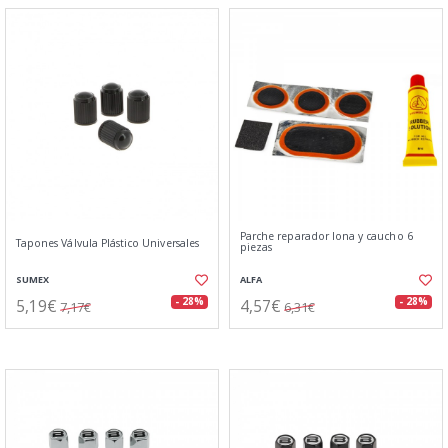
Parche reparador lona y caucho 6
Tapones Válvula Plástico Universales
piezas
SUMEX
ALFA
5,19€
4,57€
- 28%
- 28%
7,17€
6,31€