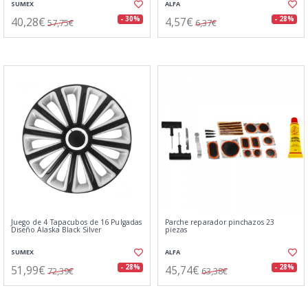
SUMEX
ALFA
40,28€
4,57€
- 30%
- 28%
57,75€
6,37€
Juego de 4 Tapacubos de 16 Pulgadas
Parche reparador pinchazos 23
Diseño Alaska Black Silver
piezas
SUMEX
ALFA
51,99€
45,74€
- 28%
- 28%
72,39€
63,38€