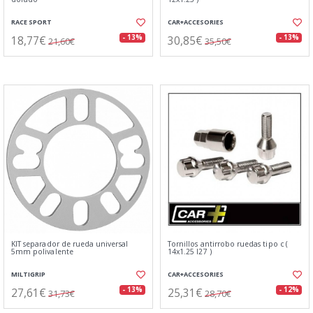
RACE SPORT
CAR+ACCESORIES
18,77€
30,85€
- 13%
- 13%
21,60€
35,50€
KIT separador de rueda universal
Tornillos antirrobo ruedas tipo c (
5mm polivalente
14x1.25 l27 )
MILTIGRIP
CAR+ACCESORIES
27,61€
25,31€
- 13%
- 12%
31,73€
28,70€