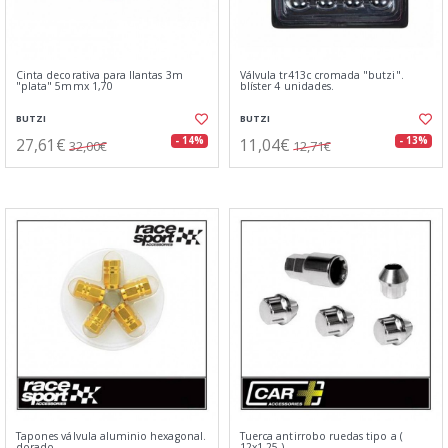
Cinta decorativa para llantas 3m
Válvula tr413c cromada "butzi".
"plata" 5mmx 1,70
blíster 4 unidades.
BUTZI
BUTZI
27,61€
11,04€
- 14%
- 13%
32,00€
12,71€
Tapones válvula aluminio hexagonal.
Tuerca antirrobo ruedas tipo a (
dorado
12x1.25 )