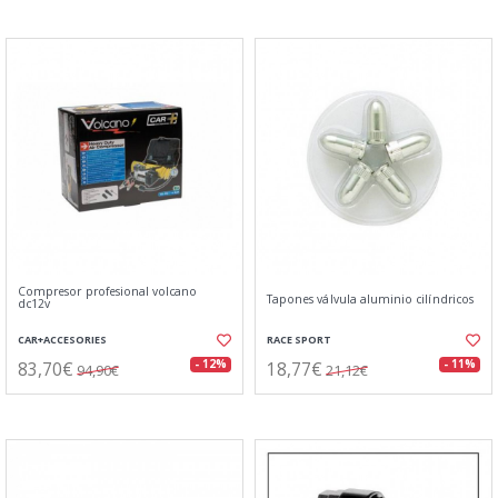
Compresor profesional volcano
Tapones válvula aluminio cilíndricos
dc12v
CAR+ACCESORIES
RACE SPORT
83,70€
18,77€
- 12%
- 11%
94,90€
21,12€