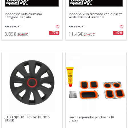
Tapones válvula aluminio
Tapón válvula cromado con cubierta
hexagonales plata
verde. blister 4 unidades
RACE SPORT
RACE SPORT
3,89€
11,45€
- 77%
- 47%
16,89€
21,75€
JEUX ENJOLIVEURS 14" ILLINOIS
Parche reparador pinchazos 10
SILVER
piezas