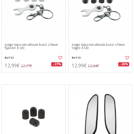
Juego tapones válvula butzi c/llave
Juego tapones válvula butzi c/llave
fijación 4 UD
negro 4 UD
BUTZI
BUTZI
12,99€
12,99€
- 27%
- 26%
17,77€
17,64€