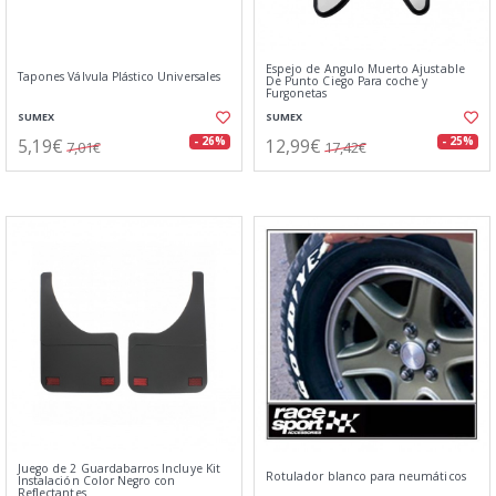
Espejo de Angulo Muerto Ajustable
Tapones Válvula Plástico Universales
De Punto Ciego Para coche y
Furgonetas
SUMEX
SUMEX
5,19€
12,99€
- 26%
- 25%
7,01€
17,42€
Juego de 2 Guardabarros Incluye Kit
Rotulador blanco para neumáticos
Instalación Color Negro con
Reflectantes