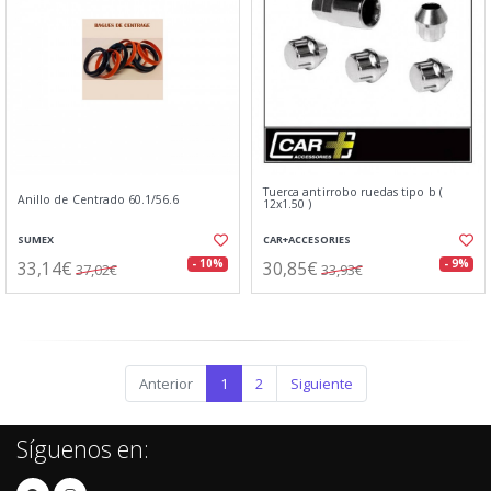
Tuerca antirrobo ruedas tipo b (
Anillo de Centrado 60.1/56.6
12x1.50 )
SUMEX
CAR+ACCESORIES
33,14€
30,85€
- 10%
- 9%
37,02€
33,93€
Anterior
1
2
Siguiente
Síguenos en: