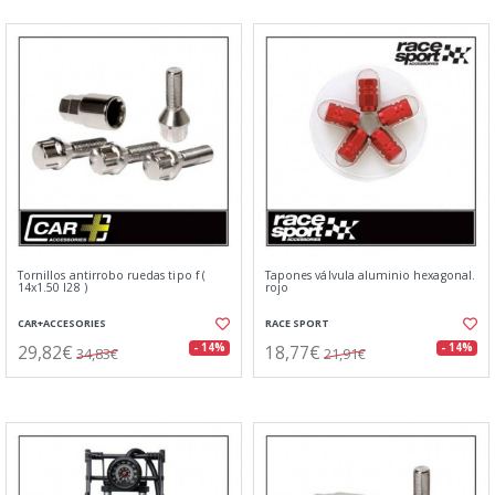
Tornillos antirrobo ruedas tipo f (
Tapones válvula aluminio hexagonal.
14x1.50 l28 )
rojo
CAR+ACCESORIES
RACE SPORT
29,82€
18,77€
- 14%
- 14%
34,83€
21,91€