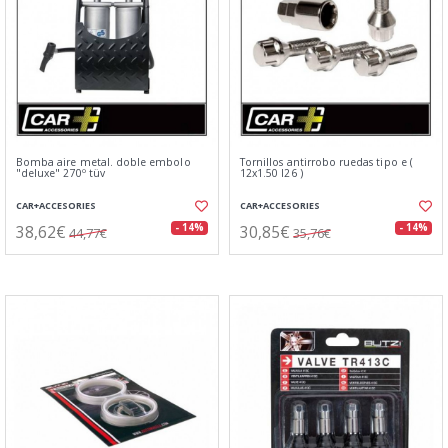
Bomba aire metal. doble embolo
Tornillos antirrobo ruedas tipo e (
"deluxe" 270º tüv
12x1.50 l26 )
CAR+ACCESORIES
CAR+ACCESORIES
38,62€
30,85€
- 14%
- 14%
44,77€
35,76€