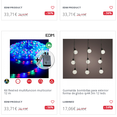
EDM PRODUCT
EDM PRODUCT
33,71€
33,71€
- 56%
- 56%
76,52€
76,13€
Kit flexiled multifuncion multicolor
Guirnalda bombillas para exterior
12 m
forma de globo ip44 3m 12 leds
EDM PRODUCT
LUMINEO
33,71€
17,06€
- 56%
- 54%
76,13€
36,95€