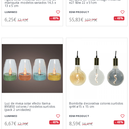
mariquita modelos variados 14,5 x
e27 60w 22 x 51cm
13 x 5 cm
LUMINEO
EDM PRODUCT
6,25€
55,83€
- 48%
- 48%
12,12€
107,79€
Luz de mesa solar efecto llama
Bombilla decorativa colores surtidos
895850 colores / modelos surtidos
ip44 ø15 x 15 cm
(pack 2 unidades)
LUMINEO
EDM PRODUCT
6,67€
8,59€
- 48%
- 48%
12,76€
16,41€