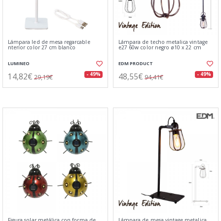
Lámpara led de mesa regarcable
Lámpara de techo metalica vintage
nterior color 27 cm blanco
e27 60w color negro ø10 x 22 cm
LUMINEO
EDM PRODUCT
14,82€
48,55€
- 49%
- 49%
29,19€
94,41€
Figura solar metálica con forma de
Lámpara de mesa vintage metalica