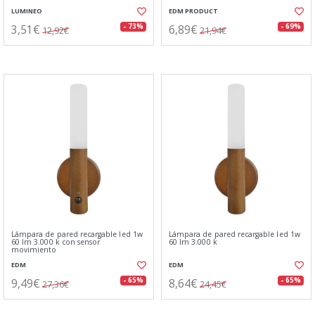
LUMINEO
EDM PRODUCT
3,51€
6,89€
- 73%
- 69%
12,92€
21,94€
Lámpara de pared recargable led 1w
Lámpara de pared recargable led 1w
60 lm 3.000 k con sensor
60 lm 3.000 k
movimiento
EDM
EDM
9,49€
8,64€
- 65%
- 65%
27,36€
24,45€