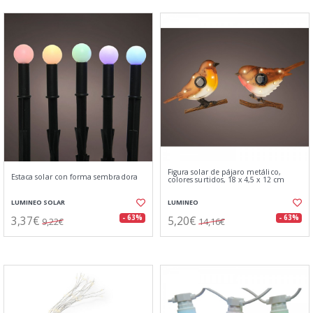
Figura solar de pájaro metálico,
Estaca solar con forma sembradora
colores surtidos, 18 x 4,5 x 12 cm
LUMINEO SOLAR
LUMINEO
3,37€
5,20€
- 63%
- 63%
9,22€
14,16€