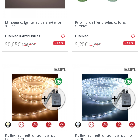
Lámpara colgante led para exterior
Farolillo de hierro solar. colores
898355
surtidos
LUMINEO PARTY LIGHTS
LUMINEO
50,65€
5,20€
- 63%
- 56%
136,90€
11,93€
Kit flexiled multifuncion blanco
Kit flexiled multifuncion blanco frio
calido 12 m
12 m