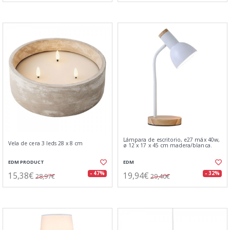
Lámpara de escritorio, e27 máx 40w,
Vela de cera 3 leds 28 x 8 cm
ø 12 x 17 x 45 cm madera/blanca.
EDM PRODUCT
EDM
15,38€
19,94€
- 47%
- 32%
28,97€
29,40€