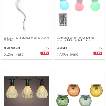
Luz solar para plantas medidas 80cm
Guirnalda 20 bombillas led rgb
898234
exterior 14,5m ip44 lumineo
EDM PRODUCT
LUMINEO
5,25€
17,06€
- 63%
- 63%
14,23€
46,20€