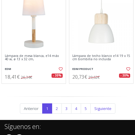
Lámpara de mesa blanca, e14 máx
Lámpara de techo blanco e14 19 x 15
40 w, ø 13 x 32 cm,
cm bombilla no incluida
EDM
EDM PRODUCT
18,41€
20,73€
- 30%
- 30%
26,34€
29,62€
Anterior
1
2
3
4
5
Siguiente
Síguenos en: