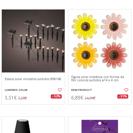
Figura solar metálica con forma de
Estaca solar modelos surtidos 898168
flor colores surtidos ø14 x 4 cm
LUMINEO SOLAR
EDM PRODUCT
3,51€
6,89€
- 52%
- 51%
7,28€
14,04€