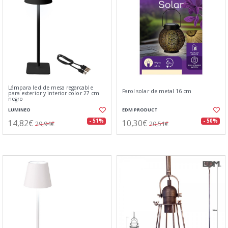
Lámpara led de mesa regarcable
Farol solar de metal 16 cm
para exterior y interior color 27 cm
negro
LUMINEO
EDM PRODUCT
14,82€
10,30€
- 51%
- 50%
29,94€
20,51€