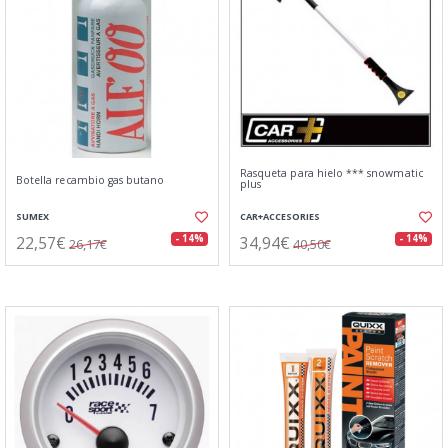
Rasqueta para hielo *** snowmatic
Botella recambio gas butano
plus
SUMEX
CAR+ACCESORIES
22,57€
34,94€
- 14%
- 14%
26,17€
40,50€