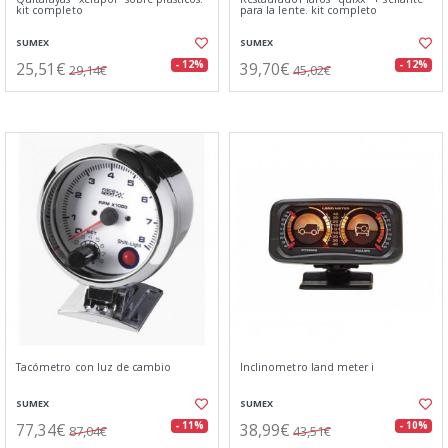
kit completo
para la lente. kit completo
SUMEX
SUMEX
25,51€
39,70€
- 12%
- 12%
29,14€
45,02€
Tacómetro con luz de cambio
Inclinometro land meter i
SUMEX
SUMEX
77,34€
38,99€
- 11%
- 10%
87,04€
43,51€