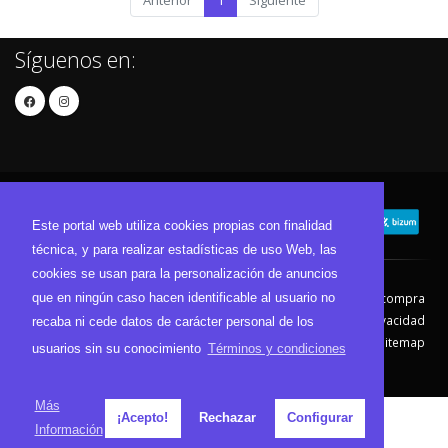
Anterior
1
Siguiente
Síguenos en:
Este portal web utiliza cookies propias con finalidad
técnica, y para realizar estadísticas de uso Web, las
cookies se usan para la personalización de anuncios
que en ningún caso hacen identificable al usuario no
Contacto
Aviso Legal
Condiciones de compra
Política de envíos
Política de devolución
Política de Privacidad
recaba ni cede datos de carácter personal de los
Política de Cookies
Sitemap
usuarios sin su conocimiento
Términos y condiciones
© 2026 - Todos los derechos reservados.
Más
¡Acepto!
Rechazar
Configurar
Información