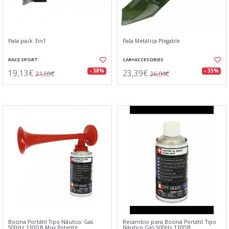
Pala pack 3in1
Pala Metálica Plegable
RACE SPORT
CAR+ACCESORIES
19,13€
23,39€
- 38%
- 35%
31,03€
36,04€
Bocina Portátil Tipo Náutico Gas
Recambio para Bocina Portátil Tipo
500Hz 110DB Muy Potente
Náutico Gas 500Hz 110DB