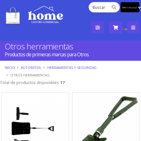
Powered
by
Tra
Otros herramientas
Productos de primeras marcas para Otros
INICIO
AUTOMÓVIL
HERRAMIENTAS Y SEGURIDAD
OTROS HERRAMIENTAS
Total de productos disponibles
17