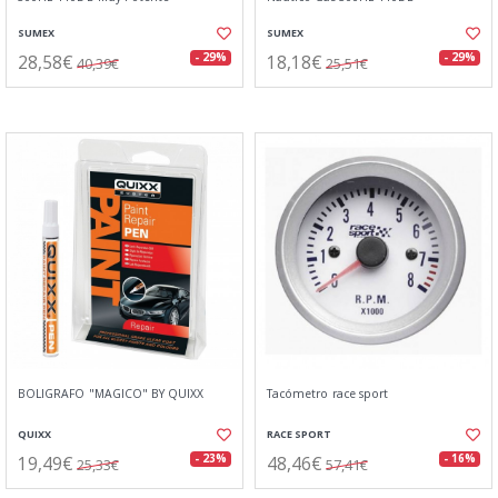
SUMEX
SUMEX
28,58€
18,18€
- 29%
- 29%
40,39€
25,51€
BOLIGRAFO "MAGICO" BY QUIXX
Tacómetro race sport
QUIXX
RACE SPORT
19,49€
48,46€
- 23%
- 16%
25,33€
57,41€