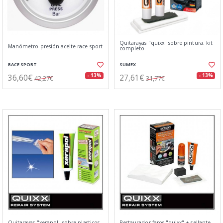
Quitarayas "quixx" sobre pintura. kit
Manómetro presión aceite race sport
completo
RACE SPORT
SUMEX
36,60€
27,61€
- 13%
- 13%
42,27€
31,77€
Quitarayas "xerapol" sobre plasticos.
Restaurador faros "quixx" + sellante