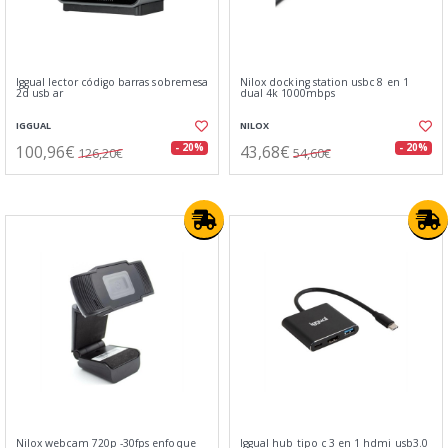
Iggual lector código barras sobremesa
Nilox docking station usbc 8 en 1
2d usb ar
dual 4k 1000mbps
IGGUAL
NILOX
100,96€
43,68€
- 20%
- 20%
126,20€
54,60€
Nilox webcam 720p -30fps enfoque
Iggual hub tipo c 3 en 1 hdmi usb3.0