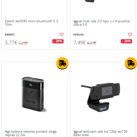
Ewent ew1085 mini bluetooth 5.3
Iggual hub usb 3.0 tipo c x 4 puertos
10m
usb-a 3.0
EWENT
IGGUAL
5,77€
7,49€
- 20%
- 20%
7,22€
9,37€
Ngs bateria externa portatil carga
Iggual webcam usb hd 720p wc720
rapida 22,5w
basic view