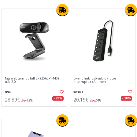
Ngs webcam pc full 2k (2560x1440)
Ewent hub usb-usb-c 7 ptos
usb 2.0
interruptor c/alimen.
NGS
EWENT
28,89€
20,19€
- 20%
- 20%
36,12€
25,24€