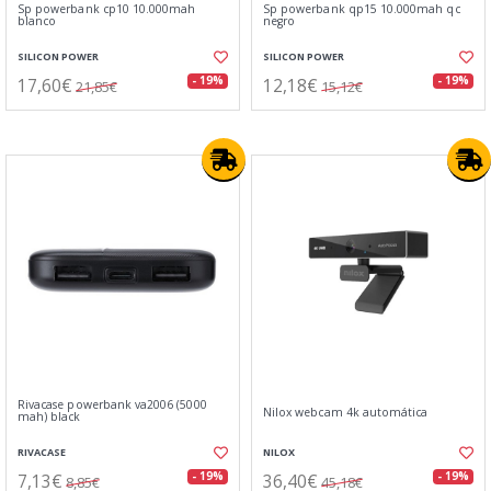
Sp powerbank cp10 10.000mah
Sp powerbank qp15 10.000mah qc
blanco
negro
SILICON POWER
SILICON POWER
17,60€
12,18€
- 19%
- 19%
21,85€
15,12€
Rivacase powerbank va2006 (5000
Nilox webcam 4k automática
mah) black
RIVACASE
NILOX
7,13€
36,40€
- 19%
- 19%
8,85€
45,18€