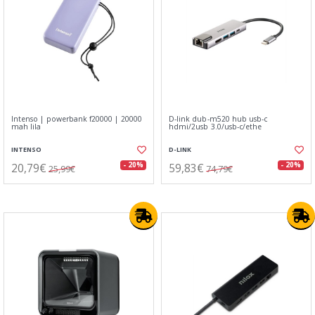
Intenso | powerbank f20000 | 20000
D-link dub-m520 hub usb-c
mah lila
hdmi/2usb 3.0/usb-c/ethe
INTENSO
D-LINK
20,79€
59,83€
- 20%
- 20%
25,99€
74,79€