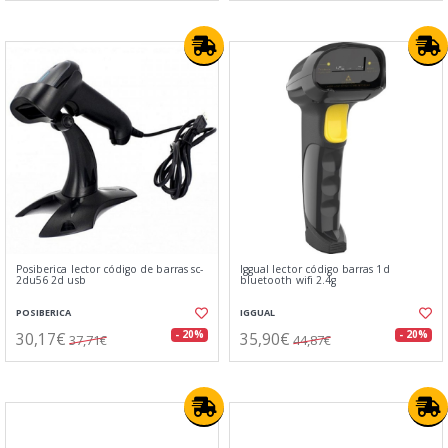
Posiberica lector código de barras sc-
Iggual lector código barras 1d
2du56 2d usb
bluetooth wifi 2.4g
POSIBERICA
IGGUAL
30,17€
35,90€
- 20%
- 20%
37,71€
44,87€