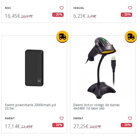
NGS
IGGUAL
16,45€
6,23€
- 20%
- 20%
20,57€
7,79€
Ewent powerbank 20000mah pd
Ewent lector código de barras
22,5w
ew3400 1d láser usb
EWENT
EWENT
17,14€
27,25€
- 20%
- 20%
21,43€
34,07€