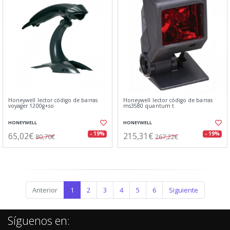
Honeywell lector código de barras
Honeywell lector código de barras
voyager 1200g+so
ms3580 quantum t
HONEYWELL
HONEYWELL
65,02€
215,31€
- 19%
- 19%
80,70€
267,22€
Anterior
1
2
3
4
5
6
Siguiente
Síguenos en: