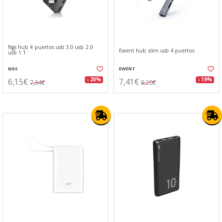
Ngs hub 4 puertos usb 3.0 usb 2.0
Ewent hub slim usb 4 puertos
usb 1.1
NGS
EWENT
6,15€
7,41€
- 20%
- 19%
7,64€
9,20€