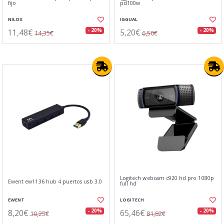
fijo
pd100w
NILOX
IGGUAL
11,48€
5,20€
- 20%
- 20%
14,35€
6,50€
Logitech webcam c920 hd pro 1080p
Ewent ew1136 hub 4 puertos usb 3.0
full hd
EWENT
LOGITECH
8,20€
65,46€
- 20%
- 20%
10,25€
81,82€