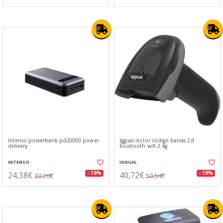
Intenso powerbank pd20000 power
Iggual lector código barras 2d
delivery
bluetooth wifi 2.4g
INTENSO
IGGUAL
24,38€
40,72€
- 19%
- 19%
30,26€
50,54€