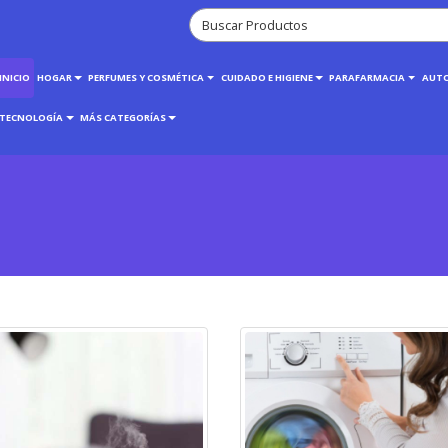
INICIO
HOGAR
PERFUMES Y COSMÉTICA
CUIDADO E HIGIENE
PARAFARMACIA
AUT
TECNOLOGÍA
MÁS CATEGORÍAS