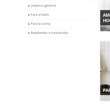
Limpieza general
AM
Para el baño
HO
Para la cocina
Repelentes e insecticidas
PA