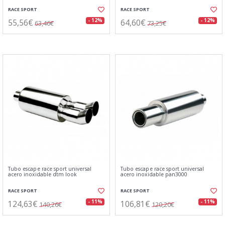
RACE SPORT
RACE SPORT
55,56€
64,60€
- 12%
- 12%
63,46€
73,25€
Tubo escape race sport universal
Tubo escape race sport universal
acero inoxidable dtm look
acero inoxidable pan3000
RACE SPORT
RACE SPORT
124,63€
106,81€
- 11%
- 11%
140,26€
120,20€