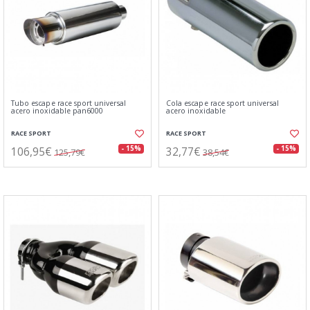
Tubo escape race sport universal
Cola escape race sport universal
acero inoxidable pan6000
acero inoxidable
RACE SPORT
RACE SPORT
106,95€
32,77€
- 15%
- 15%
125,79€
38,54€