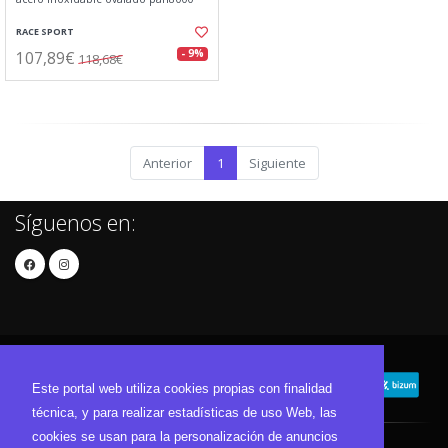
RACE SPORT
107,89€
- 9%
118,68€
Anterior
1
Siguiente
Síguenos en:
Este portal web utiliza cookies propias con finalidad
técnica, y para realizar estadísticas de uso Web, las
cookies se usan para la personalización de anuncios