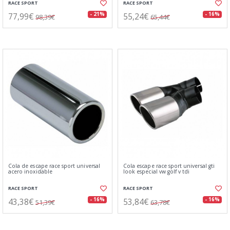
RACE SPORT
RACE SPORT
77,99€
55,24€
- 21%
- 16%
98,39€
65,44€
Cola de escape race sport universal
Cola escape race sport universal gti
acero inoxidable
look especial vw golf v tdi
RACE SPORT
RACE SPORT
43,38€
53,84€
- 16%
- 16%
51,39€
63,78€