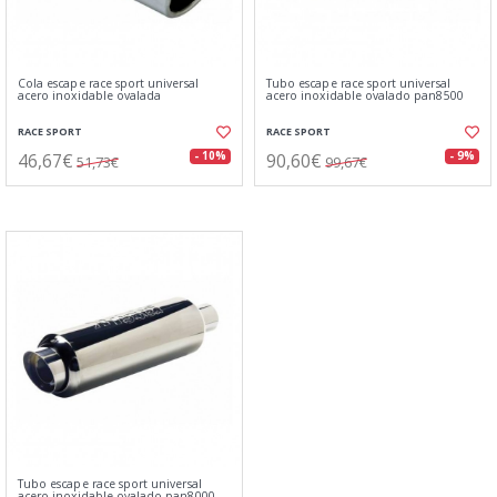
Cola escape race sport universal
Tubo escape race sport universal
acero inoxidable ovalada
acero inoxidable ovalado pan8500
RACE SPORT
RACE SPORT
46,67€
90,60€
- 10%
- 9%
51,73€
99,67€
Tubo escape race sport universal
acero inoxidable ovalado pan8000