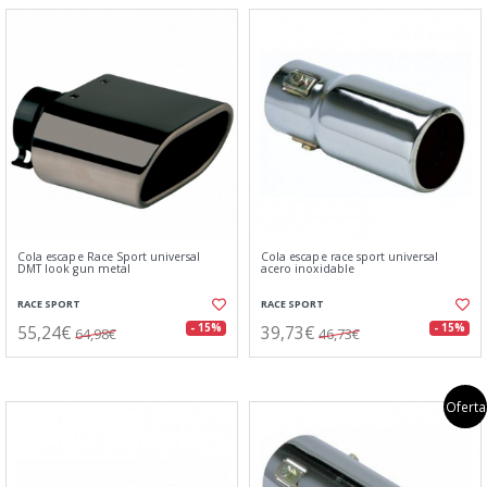
Cola escape Race Sport universal
Cola escape race sport universal
DMT look gun metal
acero inoxidable
RACE SPORT
RACE SPORT
55,24€
39,73€
- 15%
- 15%
64,98€
46,73€
Oferta