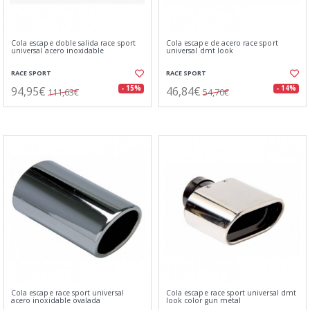
Cola escape doble salida race sport
Cola escape de acero race sport
universal acero inoxidable
universal dmt look
RACE SPORT
RACE SPORT
94,95€
46,84€
- 15%
- 14%
111,63€
54,70€
Cola escape race sport universal
Cola escape race sport universal dmt
acero inoxidable ovalada
look color gun metal