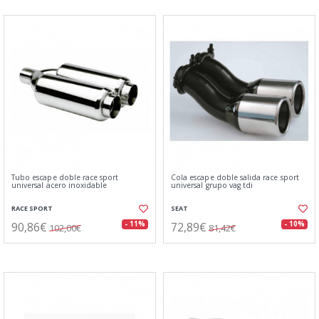
Tubo escape doble race sport
Cola escape doble salida race sport
universal acero inoxidable
universal grupo vag tdi
RACE SPORT
SEAT
90,86€
72,89€
- 11%
- 10%
102,00€
81,42€