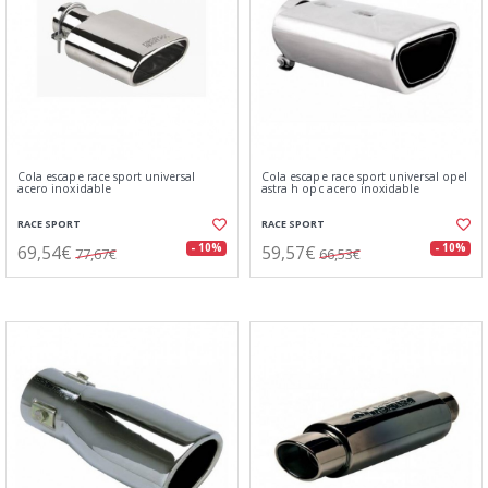
Cola escape race sport universal
Cola escape race sport universal opel
acero inoxidable
astra h opc acero inoxidable
RACE SPORT
RACE SPORT
69,54€
59,57€
- 10%
- 10%
77,67€
66,53€