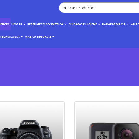
INICIO
HOGAR
PERFUMES Y COSMÉTICA
CUIDADO E HIGIENE
PARAFARMACIA
AUT
TECNOLOGÍA
MÁS CATEGORÍAS