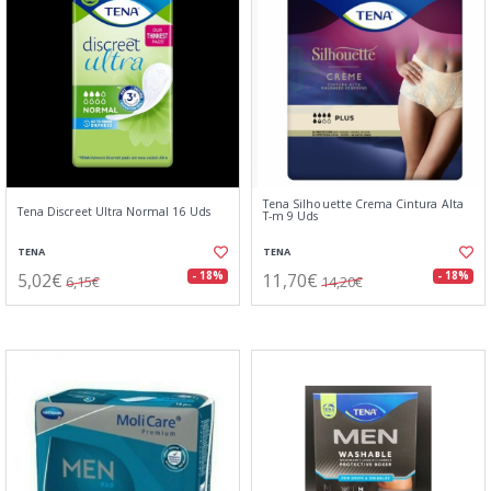
Tena Silhouette Crema Cintura Alta
Tena Discreet Ultra Normal 16 Uds
T-m 9 Uds
TENA
TENA
5,02€
11,70€
- 18%
- 18%
6,15€
14,20€