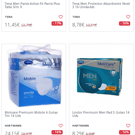
Tena Men Pants Active Fit Pants Plus
Tena Men Protector Absorbente Nivel
Talla S/m 9
3 16 Unidades
TENA
TENA
11,45€
8,78€
- 17%
- 16%
13,79€
10,51€
Molicare Premium Mobile 6 Gotas
Lindor Premium Men Pad 5 Gotas 14
Tm 14 Uds
Uds
HARTMANN
HARTMANN
24,15€
8,29€
- 16%
- 16%
28,87€
9,84€