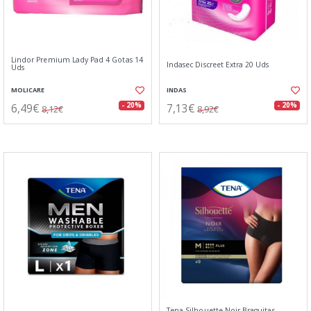
Lindor Premium Lady Pad 4 Gotas 14
Indasec Discreet Extra 20 Uds
Uds
MOLICARE
INDAS
6,49€
7,13€
- 20%
- 20%
8,12€
8,92€
Tena Silhouette Noir Braguitas