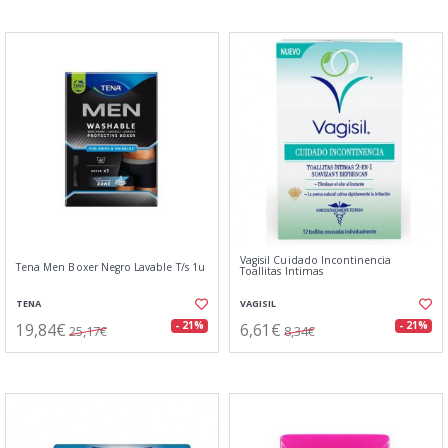
Vagisil Cuidado Incontinencia
Tena Men Boxer Negro Lavable T/s 1u
Toallitas Intimas
TENA
VAGISIL
19,84€
6,61€
- 21%
- 21%
25,17€
8,34€