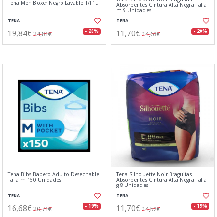
Tena Men Boxer Negro Lavable T/l 1u
Absorbentes Cintura Alta Negra Talla
m 9 Unidades
TENA
TENA
19,84€
11,70€
- 20%
- 20%
24,81€
14,63€
Tena Bibs Babero Adulto Desechable
Tena Silhouette Noir Braguitas
Talla m 150 Unidades
Absorbentes Cintura Alta Negra Talla
g 8 Unidades
TENA
TENA
16,68€
11,70€
- 19%
- 19%
20,71€
14,52€