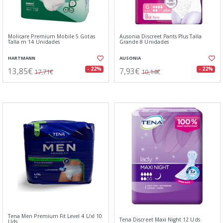
Molicare Premium Mobile 5 Gotas
Ausonia Discreet Pants Plus Talla
Talla m 14 Unidades
Grande 8 Unidades
HARTMANN
AUSONIA
13,85€
7,93€
- 22%
- 22%
17,71€
10,14€
Tena Men Premium Fit Level 4 L/xl 10
Tena Discreet Maxi Night 12 Uds
Uds