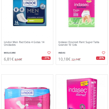
Lindor Men Pad Extra 4 Gotas 14
Indasec Discreet Pant Super Talla
Unidades
Grande 10 Uds
MOLICARE
INDAS
6,81€
10,18€
- 21%
- 20%
8,58€
12,74€