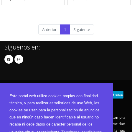
Anterior
1
Siguiente
Síguenos en:
Este portal web utiliza cookies propias con finalidad
técnica, y para realizar estadísticas de uso Web, las
cookies se usan para la personalización de anuncios
que en ningún caso hacen identificable al usuario no
Contacto
Aviso Legal
Condiciones de compra
Política de envíos
Política de devolución
Política de Privacidad
recaba ni cede datos de carácter personal de los
Política de Cookies
Sitemap