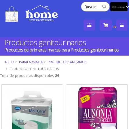
Powered
by
Tra
Productos genitourinarios
Productos de primeras marcas para Productos genitourinarios
INICIO
PARAFARMACIA
PRODUCTOS SANITARIOS
PRODUCTOS GENITOURINARIOS
Total de productos disponibles
26