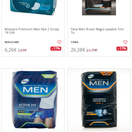
Molicare Premium Men Pad 2 Gotas
Tena Men Boxer Negro Lavable T/m
14 Uds
1u
MOLICARE
TENA
6,26€
26,38€
- 17%
- 17%
7,55€
31,79€