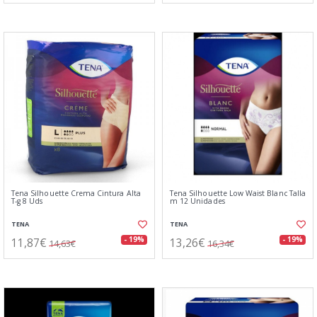
Tena Silhouette Crema Cintura Alta
Tena Silhouette Low Waist Blanc Talla
T-g 8 Uds
m 12 Unidades
TENA
TENA
11,87€
13,26€
- 19%
- 19%
14,63€
16,34€