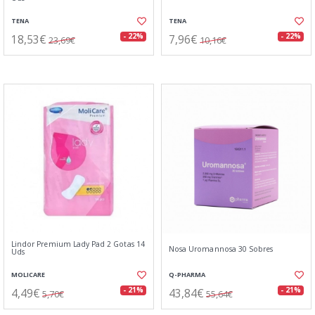
TENA
TENA
18,53€
7,96€
- 22%
- 22%
23,69€
10,16€
Lindor Premium Lady Pad 2 Gotas 14
Nosa Uromannosa 30 Sobres
Uds
MOLICARE
Q-PHARMA
4,49€
43,84€
- 21%
- 21%
5,70€
55,64€