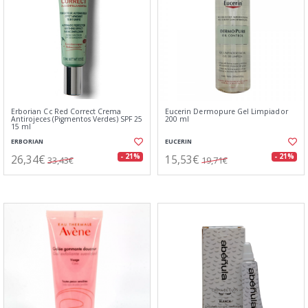
Erborian Cc Red Correct Crema
Eucerin Dermopure Gel Limpiador
Antirojeces (Pigmentos Verdes) SPF 25
200 ml
15 ml
ERBORIAN
EUCERIN
26,34€
15,53€
- 21%
- 21%
33,43€
19,71€