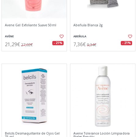
Avene Gel Exfoliante Suave 50ml
Abeñula Blanca 2g
AVÈNE
ABEÑULA
21,29€
7,36€
- 21%
- 21%
27,02€
9,34€
Belcils Desmaquillante de Ojos Gel
Avene Tolerance Loción Limpiadora
75 ml
Pieles Reactiv