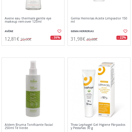
Avene eau thermale gentle eye
Gema Herrerias Aceite Limpiador 150
makeup remover 125ml
ml
AVÈNE
GEMA HERRERIAS
12,81€
31,98€
- 36%
- 22%
20,00€
40,88€
Aldem Bruma Tonificante Facial
Thea Lephagel Gel Higiene Párpados
250ml Té Verde
y Pestañas 30 g