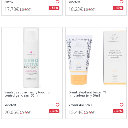
ARVAL
VERALAB
17,78€
18,23€
- 51%
- 49%
36,00€
36,00€
Veralab sebo activedry touch oil
Drunk elephant beste nº9
control gel-cream 30ml
limpiadora jelly 60ml
VERALAB
DRUNK ELEPHANT
20,06€
15,44€
- 49%
- 49%
39,00€
30,00€