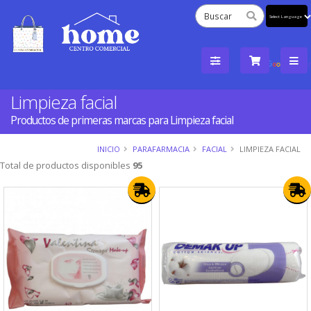
Powered
by
Tra
Limpieza facial
Productos de primeras marcas para Limpieza facial
INICIO
PARAFARMACIA
FACIAL
LIMPIEZA FACIAL
Total de productos disponibles
95