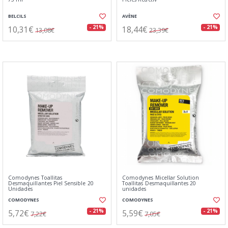
BELCILS
AVÈNE
10,31€
18,44€
- 21%
- 21%
13,08€
23,39€
Comodynes Toallitas
Comodynes Micellar Solution
Desmaquillantes Piel Sensible 20
Toallitas Desmaquillantes 20
Unidades
unidades
COMODYNES
COMODYNES
5,72€
5,59€
- 21%
- 21%
7,22€
7,05€