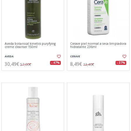
Aveda botanical kinetics puryfying
Cerave piel normal a seca limpiadora
creme cleanser 150ml
hidratante 236ml
AVEDA
CERAVE
30,49€
8,49€
- 47%
- 37%
57,00€
13,40€