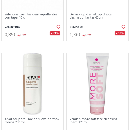
Valentina toallitas desmaquillantes
Demak up demak up discos
con tapa 40 u
desmaquillantes 60uni.
VALENTINA
DEMAK UP
0,89€
1,36€
- 71%
- 53%
3,02€
2,90€
Arval couperoll locion suave dermo-
Veralab more soft face cleansing
toning 200ml
foam 125ml