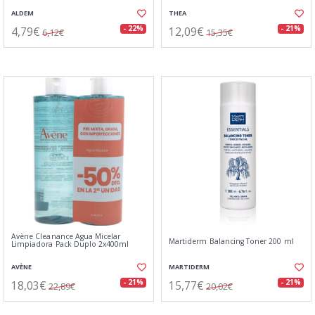
ALDEM
THEA
4,79€
12,09€
- 22%
- 21%
6,12€
15,35€
Avène Cleanance Agua Micelar
Martiderm Balancing Toner 200 ml
Limpiadora Pack Duplo 2x400ml
AVÈNE
MARTIDERM
18,03€
15,77€
- 21%
- 21%
22,89€
20,02€