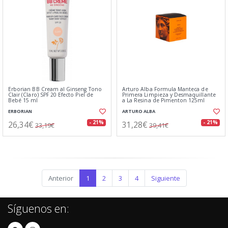
Erborian BB Cream al Ginseng Tono
Arturo Alba Formula Manteca de
Clair (Claro) SPF 20 Efecto Piel de
Primera Limpieza y Desmaquillante
Bebé 15 ml
a La Resina de Pimenton 125ml
ERBORIAN
ARTURO ALBA
26,34€
31,28€
- 21%
- 21%
33,19€
39,41€
Anterior
1
2
3
4
Siguiente
Síguenos en: