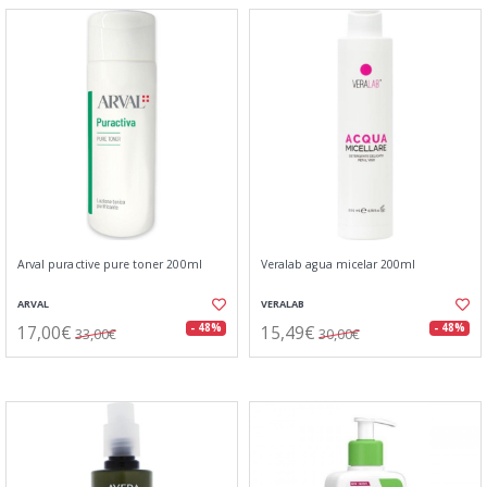
Arval puractive pure toner 200ml
Veralab agua micelar 200ml
ARVAL
VERALAB
17,00€
15,49€
- 48%
- 48%
33,00€
30,00€