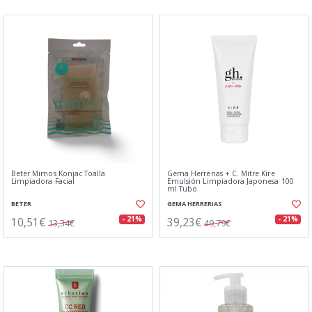
Beter Mimos Konjac Toalla
Gema Herrerias + C. Mitre Kire
Limpiadora Facial
Emulsión Limpiadora Japonesa 100
ml Tubo
BETER
GEMA HERRERIAS
10,51€
39,23€
- 21%
- 21%
13,34€
49,79€