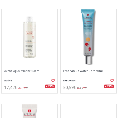
Avene Agua Micelar 400 ml
Erborian Cc Water Dore 40ml
AVÈNE
ERBORIAN
17,42€
50,59€
- 21%
- 21%
21,96€
63,76€