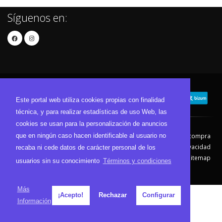
Síguenos en:
Este portal web utiliza cookies propias con finalidad
técnica, y para realizar estadísticas de uso Web, las
cookies se usan para la personalización de anuncios
que en ningún caso hacen identificable al usuario no
Contacto
Aviso Legal
Condiciones de compra
Política de envíos
Política de devolución
Política de Privacidad
recaba ni cede datos de carácter personal de los
Política de Cookies
Sitemap
usuarios sin su conocimiento
Términos y condiciones
© 2026 - Todos los derechos reservados.
Más
¡Acepto!
Rechazar
Configurar
Información