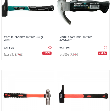
Martillo ebanista m/fibra 400gr.
Martillo carp.mini m/fibra
25mm.
220gr.25mm.
VATTON
VATTON
6,22€
5,30€
- 29%
- 28%
8,70€
7,39€