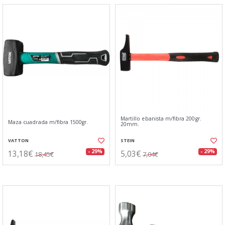
Martillo ebanista m/fibra 200gr.
Maza cuadrada m/fibra 1500gr.
20mm.
VATTON
STEIN
13,18€
5,03€
- 29%
- 29%
18,45€
7,04€