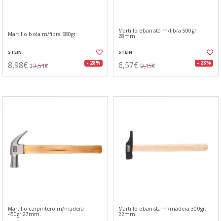
Martillo ebanista m/fibra 500gr.
Martillo bola m/fibra 680gr.
28mm.
STEIN
STEIN
8,98€
6,57€
- 28%
- 28%
12,51€
9,15€
Martillo carpintero m/madera
Martillo ebanista m/madera 300gr.
450gr.27mm.
22mm.