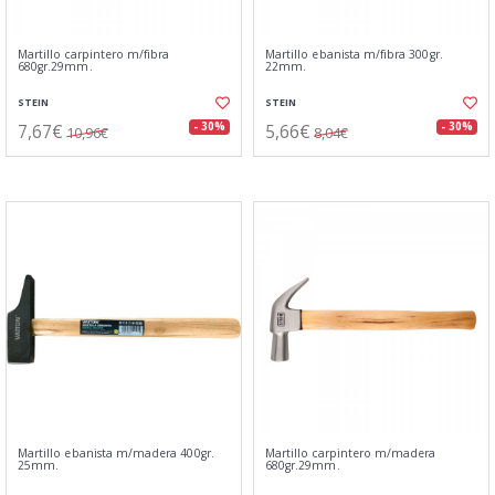
Martillo carpintero m/fibra
Martillo ebanista m/fibra 300gr.
680gr.29mm.
22mm.
STEIN
STEIN
7,67€
5,66€
- 30%
- 30%
10,96€
8,04€
Martillo ebanista m/madera 400gr.
Martillo carpintero m/madera
25mm.
680gr.29mm.