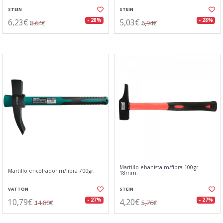
STEIN
STEIN
6,23€
5,03€
- 28%
- 28%
8,64€
6,94€
Martillo ebanista m/fibra 100gr.
Martillo encofrador m/fibra 700gr.
18mm.
VATTON
STEIN
10,79€
4,20€
- 27%
- 27%
14,80€
5,76€