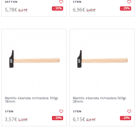
VATTON
STEIN
5,78€
6,96€
- 30%
- 29%
8,21€
9,85€
Martillo ebanista m/madera 100gr.
Martillo ebanista m/madera 500gr.
18mm.
28mm.
STEIN
STEIN
3,57€
6,15€
- 29%
- 29%
5,03€
8,61€