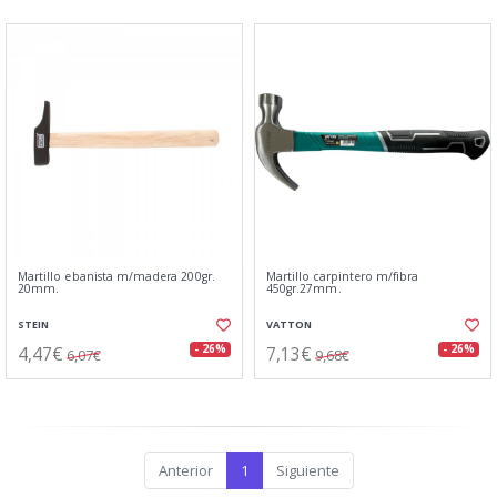
Martillo ebanista m/madera 200gr.
Martillo carpintero m/fibra
20mm.
450gr.27mm.
STEIN
VATTON
4,47€
7,13€
- 26%
- 26%
6,07€
9,68€
Anterior
1
Siguiente