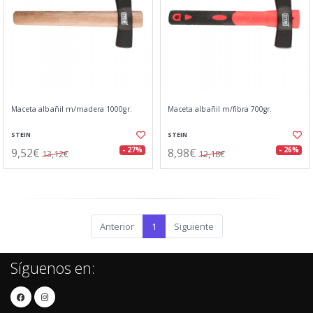
Maceta albañil m/madera 1000gr.
Maceta albañil m/fibra 700gr.
STEIN
STEIN
9,52€
8,98€
- 27%
- 26%
13,12€
12,18€
Anterior
1
Siguiente
Síguenos en: