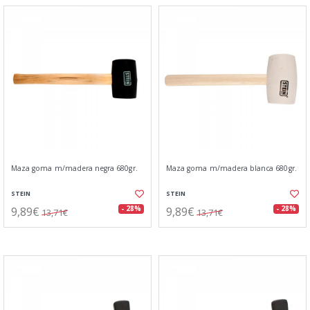
Maza goma m/madera negra 680gr.
Maza goma m/madera blanca 680gr.
STEIN
STEIN
9,89€
9,89€
- 28%
- 28%
13,71€
13,71€