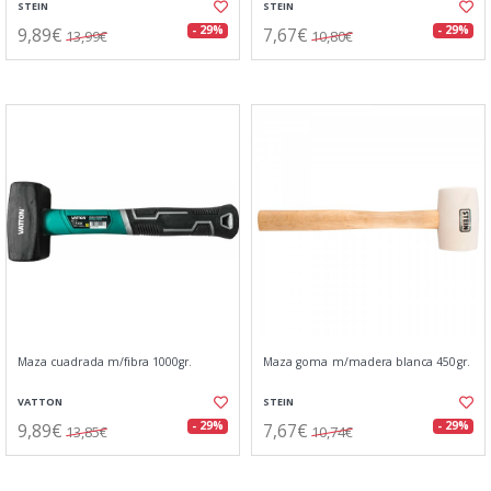
STEIN
STEIN
9,89€
7,67€
- 29%
- 29%
13,99€
10,80€
Maza cuadrada m/fibra 1000gr.
Maza goma m/madera blanca 450gr.
VATTON
STEIN
9,89€
7,67€
- 29%
- 29%
13,85€
10,74€