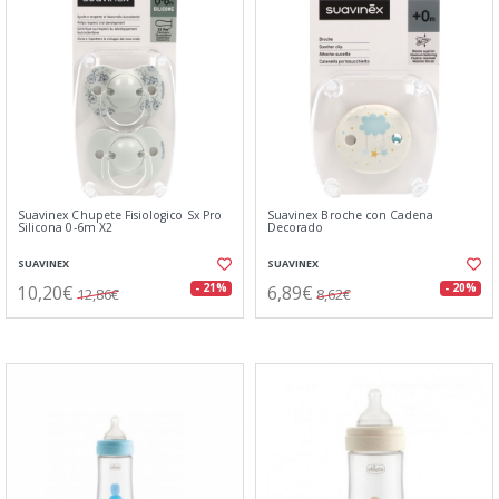
Suavinex Chupete Fisiologico Sx Pro
Suavinex Broche con Cadena
Silicona 0-6m X2
Decorado
SUAVINEX
SUAVINEX
10,20€
6,89€
- 21%
- 20%
12,86€
8,62€