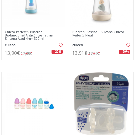
Chicco Perfect 5 Biberón
Biberon Plastico T Silicona Chicco
Biofuncional Anticólicos Tetina
Perfect5 Neut
Silicona Azul 4m+ 300ml
CHICCO
CHICCO
13,90€
13,91€
- 20%
- 20%
17,39€
17,29€