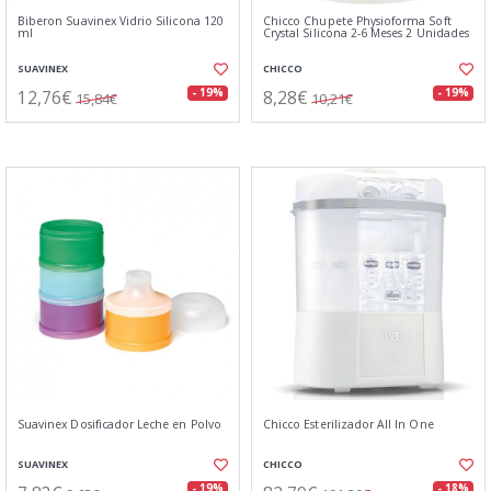
Biberon Suavinex Vidrio Silicona 120
Chicco Chupete Physioforma Soft
ml
Crystal Silicona 2-6 Meses 2 Unidades
SUAVINEX
CHICCO
12,76€
8,28€
- 19%
- 19%
15,84€
10,21€
Suavinex Dosificador Leche en Polvo
Chicco Esterilizador All In One
SUAVINEX
CHICCO
- 19%
- 18%