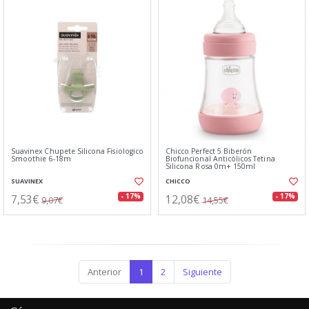
Suavinex Chupete Silicona Fisiologico
Chicco Perfect 5 Biberón
Smoothie 6-18m
Biofuncional Anticólicos Tetina
Silicona Rosa 0m+ 150ml
SUAVINEX
CHICCO
7,53€
12,08€
- 17%
- 17%
9,07€
14,55€
Anterior
1
2
Siguiente