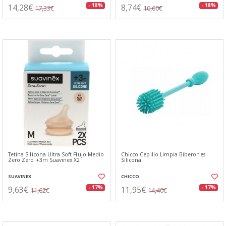
14,28€
8,74€
- 18%
- 18%
17,33€
10,60€
Tetina Silicona Ultra Soft Flujo Medio
Chicco Cepillo Limpia Biberones
Zero Zero +3m Suavinex X2
Silicona
SUAVINEX
CHICCO
9,63€
11,95€
- 17%
- 17%
11,62€
14,40€