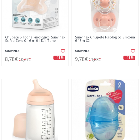
Chupete Silicona Fisiologico Suavinex
Suavinex Chupete Fisiologico Silicona
Sx Pro Zero 0 - 6 m 01 Fair Tone
6-18m X2
SUAVINEX
SUAVINEX
8,78€
9,78€
- 18%
- 18%
10,67€
11,88€