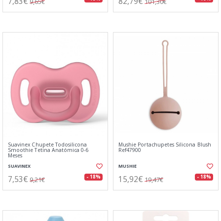
7,83€
82,79€
9,65€
101,30€
Suavinex Chupete Todosilicona
Mushie Portachupetes Silicona Blush
Smoothie Tetina Anatómica 0-6
Ref47900
Meses
SUAVINEX
MUSHIE
7,53€
15,92€
- 18%
- 18%
9,21€
19,47€