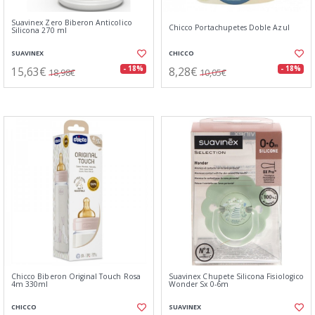
Suavinex Zero Biberon Anticolico
Chicco Portachupetes Doble Azul
Silicona 270 ml
SUAVINEX
CHICCO
15,63€
8,28€
- 18%
- 18%
18,98€
10,05€
Chicco Biberon Original Touch Rosa
Suavinex Chupete Silicona Fisiologico
4m 330ml
Wonder Sx 0-6m
CHICCO
SUAVINEX