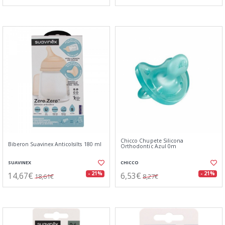
Chicco Chupete Silicona
Biberon Suavinex Anticolsilts 180 ml
Orthodontic Azul 0m
SUAVINEX
CHICCO
14,67€
6,53€
- 21%
- 21%
18,61€
8,27€