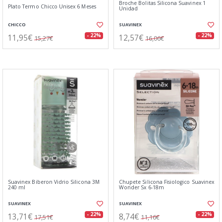
Broche Bolitas Silicona Suavinex 1
Plato Termo Chicco Unisex 6 Meses
Unidad
CHICCO
SUAVINEX
11,95€
12,57€
- 22%
- 22%
15,27€
16,06€
Suavinex Biberon Vidrio Silicona 3M
Chupete Silicona Fisiologico Suavinex
240 ml
Wonder Sx 6-18m
SUAVINEX
SUAVINEX
13,71€
8,74€
- 22%
- 22%
17,51€
11,16€