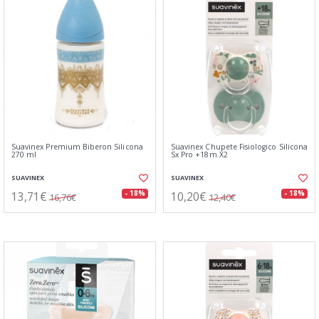
Suavinex Premium Biberon Silicona
Suavinex Chupete Fisiologico Silicona
270 ml
Sx Pro +18m X2
SUAVINEX
SUAVINEX
13,71€
10,20€
- 18%
- 18%
16,76€
12,40€