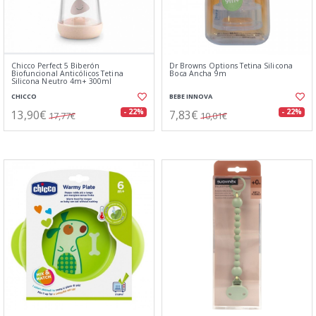
Chicco Perfect 5 Biberón
Dr Browns Options Tetina Silicona
Biofuncional Anticólicos Tetina
Boca Ancha 9m
Silicona Neutro 4m+ 300ml
CHICCO
BEBE INNOVA
13,90€
7,83€
- 22%
- 22%
17,77€
10,01€