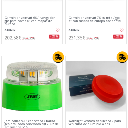
Garmin drivesmart 66 / navegador
Garmin drivesmart 76 eu mt-s / gps
gps para coche 6" con mapas de
7" con mapas de europa occidental
europa
GARMIN
GARMIN
202,58€
231,35€
- 23%
- 23%
263,35€
300,75€
Jbm baliza v-16 conectada / baliza
Warnlight ventosa de silicona / para
geolocalizada conectada dgt / luz de
vehículos de aluminio o abs
emergencia v16