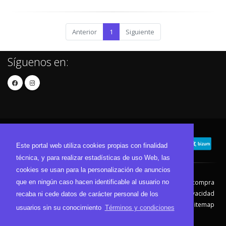
Anterior
1
Siguiente
Síguenos en:
Este portal web utiliza cookies propias con finalidad
técnica, y para realizar estadísticas de uso Web, las
cookies se usan para la personalización de anuncios
que en ningún caso hacen identificable al usuario no
Contacto
Aviso Legal
Condiciones de compra
Política de envíos
Política de devolución
Política de Privacidad
recaba ni cede datos de carácter personal de los
Política de Cookies
Sitemap
usuarios sin su conocimiento
Términos y condiciones
© 2026 - Todos los derechos reservados.