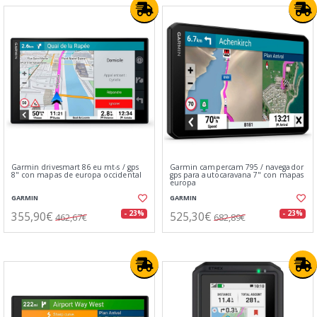
Garmin drivesmart 86 eu mt-s / gps
Garmin campercam 795 / navegador
8" con mapas de europa occidental
gps para autocaravana 7" con mapas
europa
GARMIN
GARMIN
355,90€
525,30€
- 23%
- 23%
462,67€
682,89€