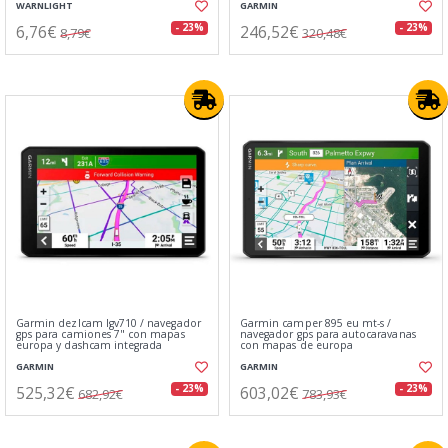
WARNLIGHT
GARMIN
6,76€
246,52€
- 23%
- 23%
8,79€
320,48€
Garmin dezlcam lgv710 / navegador
Garmin camper 895 eu mt-s /
gps para camiones 7" con mapas
navegador gps para autocaravanas
europa y dashcam integrada
con mapas de europa
GARMIN
GARMIN
525,32€
603,02€
- 23%
- 23%
682,92€
783,93€