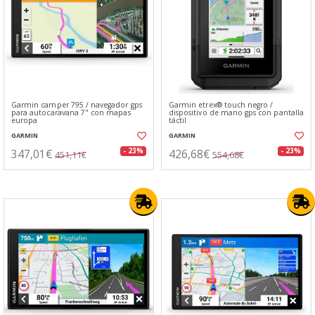
Garmin camper 795 / navegador gps
Garmin etrex® touch negro /
para autocaravana 7" con mapas
dispositivo de mano gps con pantalla
europa
táctil
GARMIN
GARMIN
347,01€
426,68€
- 23%
- 23%
451,11€
554,68€