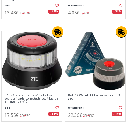
JBM
WARNLIGHT
13,48€
4,05€
- 23%
- 23%
17,52€
5,26€
BALIZA Zte e1 baliza v16 / baliza
BALIZA Warnlight baliza warnlight 3.0
geolocalizada conectada dgt / luz de
geo
emergencia v16
ZTE
WARNLIGHT
17,55€
22,36€
- 14%
- 14%
20,37€
25,95€