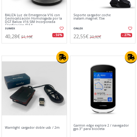
BALIZA Luz de Emergencia V16 con
Soporte cargador coche
Geolocalización Homologada por la
inalam.magnet.15w
DGT Baliza V16 SIM Incorporada
Clasificación IP-54
SUMEX
ONLEX
40,28€
22,55€
- 56%
- 27%
91,16€
30,92€
Garmin edge explore 2 / navegador
Warnlight cargador doble usb / 2m
gps 3" para bicicleta