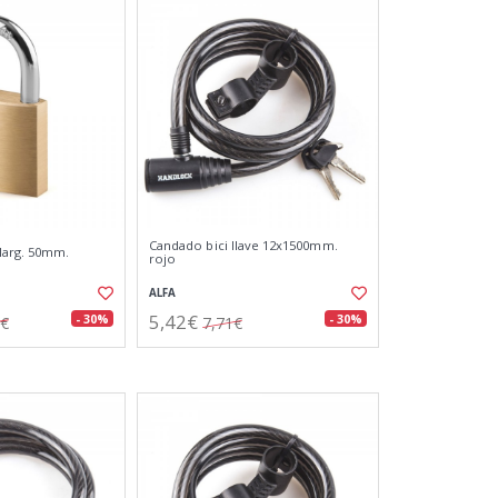
Candado bici llave 12x1500mm.
larg. 50mm.
rojo
ALFA
5,42€
- 30%
- 30%
4€
7,71€