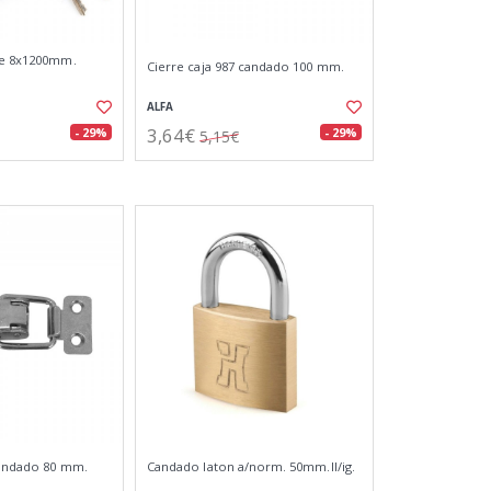
ve 8x1200mm.
Cierre caja 987 candado 100 mm.
ALFA
3,64€
- 29%
- 29%
5,15€
candado 80 mm.
Candado laton a/norm. 50mm.ll/ig.