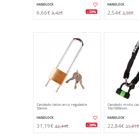
HANDLOCK
HANDLOCK
6,66€
2,54€
- 29%
9,42€
3,58€
Candado laton arco regulable
Candado moto cad
50mm.
10x1000mm.
HANDLOCK
HANDLOCK
31,19€
22,84€
- 28%
43,44€
31,81€