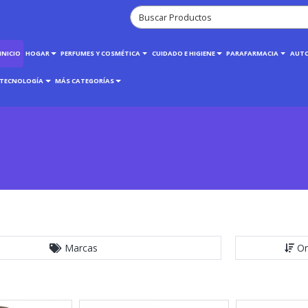
INICIO
HOGAR
PERFUMES Y COSMÉTICA
CUIDADO E HIGIENE
PARAFARMACIA
AUT
TECNOLOGÍA
MÁS CATEGORÍAS
Marcas
Or