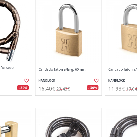
.forrado
Candado laton a/larg. 60mm.
Candado laton a/
HANDLOCK
HANDLOCK
16,40€
11,93€
- 30%
- 30%
23,43€
17,0