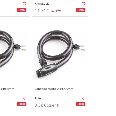
HANDLOCK
11,71€
- 29%
- 29%
16,47€
2x1000mm.
Candado moto 22x1200mm.
ALFA
9,38€
- 28%
- 28%
12,94€