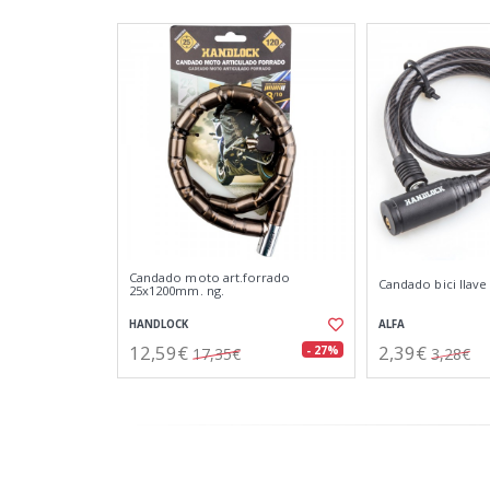
Candado moto art.forrado
Candado bici llav
25x1200mm. ng.
HANDLOCK
ALFA
12,59€
2,39€
- 27%
17,35€
3,28€