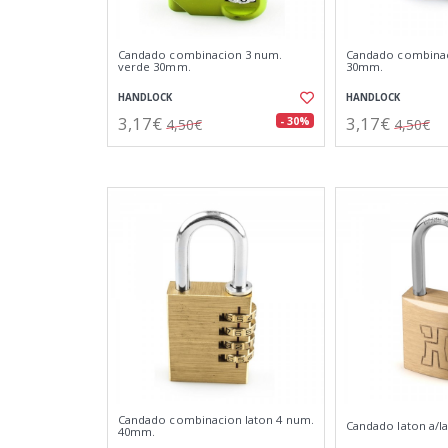
Candado combinacion 3 num.
Candado combinac
verde 30mm.
30mm.
HANDLOCK
HANDLOCK
3,17€
3,17€
- 30%
4,50€
4,50€
Candado combinacion laton 4 num.
Candado laton a/la
40mm.