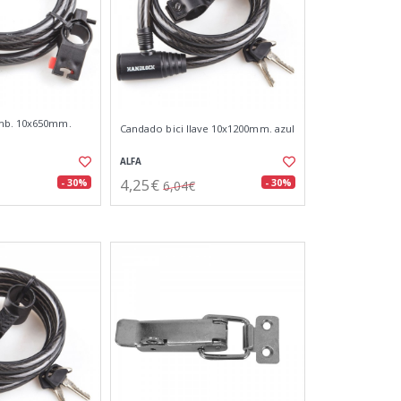
mb. 10x650mm.
Candado bici llave 10x1200mm. azul
ALFA
4,25€
- 30%
- 30%
6,04€