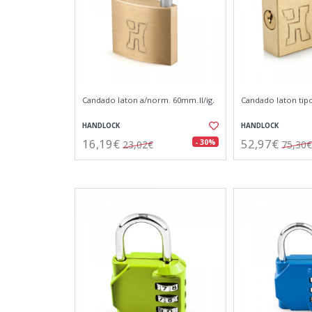
Candado laton a/norm. 60mm.ll/ig.
Candado laton ti
HANDLOCK
HANDLOCK
16,19€
52,97€
- 30%
23,02€
75,30€