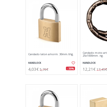
Candado moto art
Candado laton a/norm. 30mm.ll/ig.
25x1000mm. ng.
HANDLOCK
HANDLOCK
4,03€
12,21€
- 30%
5,76€
17,45€