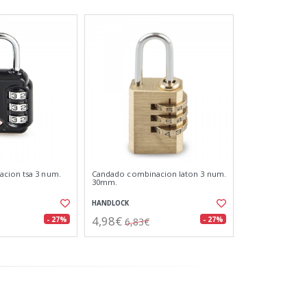
cion tsa 3 num.
Candado combinacion laton 3 num.
30mm.
HANDLOCK
4,98€
- 27%
- 27%
6,83€