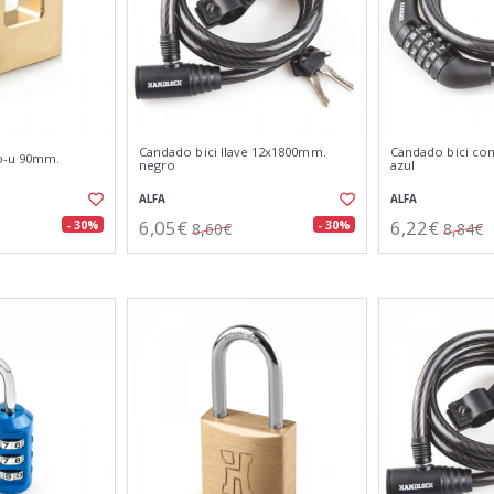
Candado bici llave 12x1800mm.
Candado bici co
po-u 90mm.
negro
azul
ALFA
ALFA
6,05€
6,22€
- 30%
- 30%
8,60€
8,84€