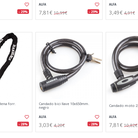
ALFA
ALFA
7,81€
3,49€
- 29%
- 29%
10,99€
4,91€
ena forr.
Candado bici llave 10x650mm.
Candado moto 2
negro
ALFA
ALFA
3,03€
7,81€
- 28%
- 28%
4,20€
10,82€