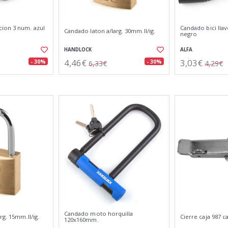
ion 3 num. azul
Candado bici lla
Candado laton a/larg. 30mm.ll/ig.
negro
HANDLOCK
ALFA
4,46€
3,03€
- 30%
- 30%
6,33€
4,29€
Candado moto horquilla
rg. 15mm.ll/ig.
Cierre caja 987 
120x160mm.