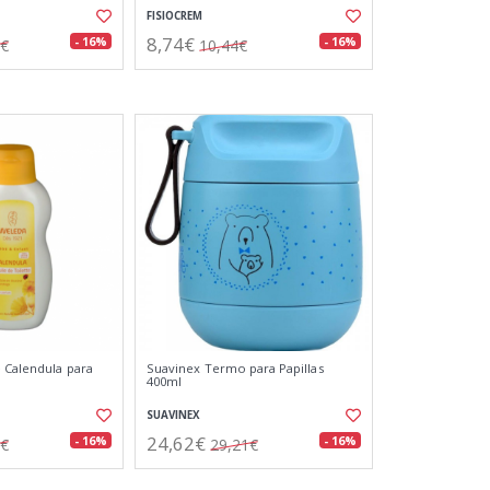
FISIOCREM
8,74€
- 16%
- 16%
1€
10,44€
 Calendula para
Suavinex Termo para Papillas
400ml
SUAVINEX
24,62€
- 16%
- 16%
8€
29,21€