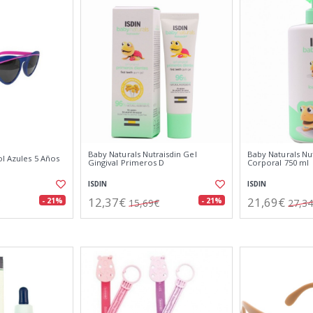
Baby Naturals Nutraisdin Gel
Baby Naturals Nu
l Azules 5 Años
Gingival Primeros D
Corporal 750 ml
ISDIN
ISDIN
12,37€
21,69€
- 21%
- 21%
15,69€
27,3