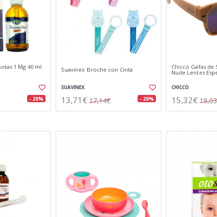
Gotas 1 Mg 40 ml
Chicco Gafas de 
Suavinex Broche con Cinta
Nude Lentes Esp
SUAVINEX
CHICCO
13,71€
15,32€
- 20%
- 20%
17,14€
19,0