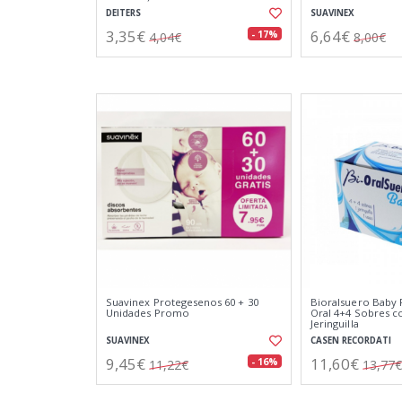
DEITERS
SUAVINEX
3,35€
6,64€
- 17%
4,04€
8,00€
Suavinex Protegesenos 60 + 30
Bioralsuero Baby 
Unidades Promo
Oral 4+4 Sobres c
Jeringuilla
SUAVINEX
CASEN RECORDATI
9,45€
11,60€
- 16%
11,22€
13,77€