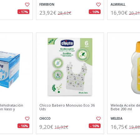
FEMIBION
ALMIRALL
23,92€
16,90€
- 17%
- 16%
28,62€
20,2
Rehidratación
Chicco Babero Monouso Eco 36
Weleda Aceite de
on Vaso y
Uds
Bebe 200 ml
CHICCO
WELEDA
9,20€
16,75€
- 16%
- 16%
10,92€
19,8