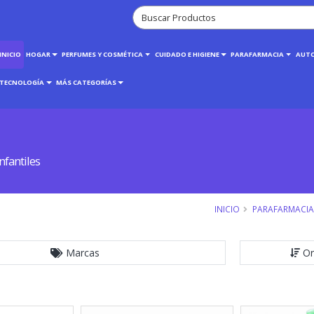
INICIO
HOGAR
PERFUMES Y COSMÉTICA
CUIDADO E HIGIENE
PARAFARMACIA
AUT
TECNOLOGÍA
MÁS CATEGORÍAS
fantiles
INICIO
PARAFARMACIA
Marcas
Or