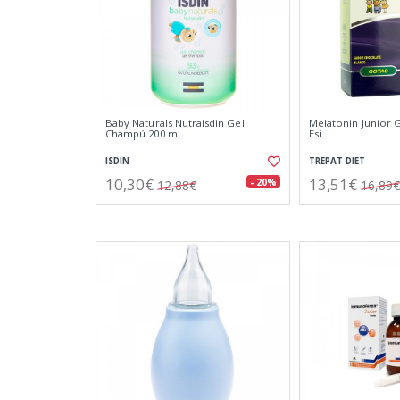
Baby Naturals Nutraisdin Gel
Melatonin Junior 
Champú 200 ml
Esi
ISDIN
TREPAT DIET
10,30€
13,51€
- 20%
12,88€
16,89€