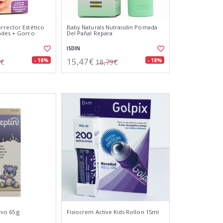
rrector Estético
Baby Naturals Nutraisdin Pomada
ades + Gorro
Del Pañal Repara
ISDIN
15,47€
- 18%
- 18%
0€
18,79€
lvo 65 g
Fisiocrem Active Kids Rollon 15ml