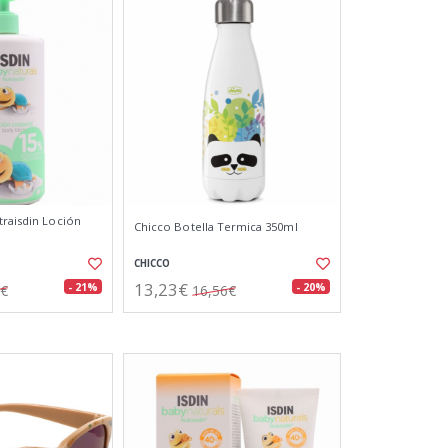
traisdin Loción
Chicco Botella Termica 350ml
CHICCO
13,23€
- 21%
- 20%
4€
16,56€