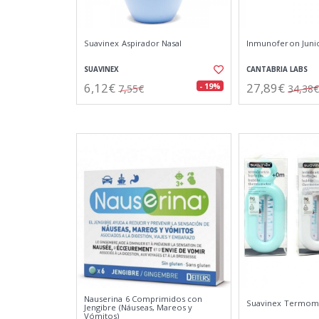
Suavinex Aspirador Nasal
Inmunoferon Junio
SUAVINEX
CANTABRIA LABS
6,12€
27,89€
- 19%
7,55€
34,38€
Nauserina 6 Comprimidos con
Suavinex Termom
Jengibre (Náuseas, Mareos y
Vómitos)