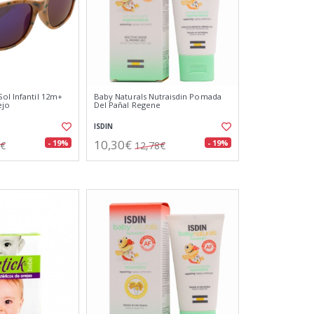
Sol Infantil 12m+
Baby Naturals Nutraisdin Pomada
ejo
Del Pañal Regene
ISDIN
10,30€
- 19%
- 19%
3€
12,78€