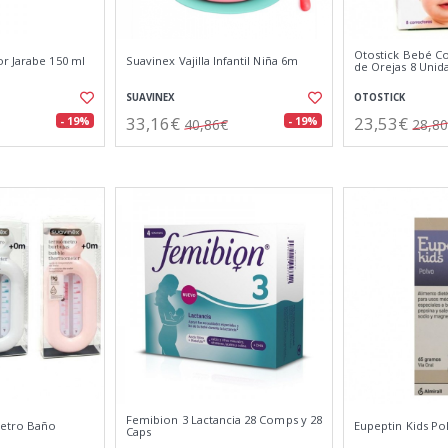
Otostick Bebé Co
r Jarabe 150 ml
Suavinex Vajilla Infantil Niña 6m
de Orejas 8 Unid
SUAVINEX
OTOSTICK
33,16€
23,53€
- 19%
- 19%
40,86€
28,8
Femibion 3 Lactancia 28 Comps y 28
etro Baño
Eupeptin Kids Po
Caps