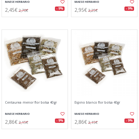
MAESE HERBARIO
MAESE HERBARIO
2,45€
2,95€
- 9%
- 9%
2,70€
3,25€
Centaurea menor flor bolsa 40gr
Espino blanco flor bolsa 40gr
MAESE HERBARIO
MAESE HERBARIO
2,86€
2,86€
- 9%
- 9%
3,15€
3,15€