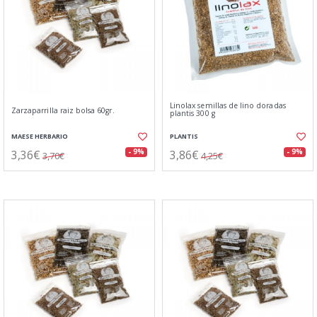
Linolax semillas de lino doradas
Zarzaparrilla raiz bolsa 60gr.
plantis 300 g
MAESE HERBARIO
PLANTIS
3,36€
3,86€
- 9%
- 9%
3,70€
4,25€