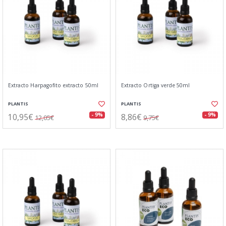
Extracto Harpagofito extracto 50ml
Extracto Ortiga verde 50ml
PLANTIS
PLANTIS
10,95€
8,86€
- 9%
- 9%
12,05€
9,75€