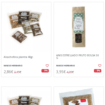
ANIS ESTRELLADO FRUTO BOLSA 50
Alcachofera plantra 40gr.
G
MAESE HERBARIO
MAESE HERBARIO
2,86€
3,95€
- 9%
- 9%
3,15€
4,35€