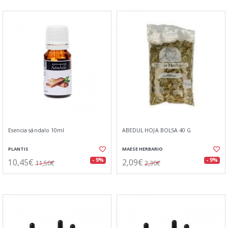
Esencia sándalo 10ml
ABEDUL HOJA BOLSA 40 G
PLANTIS
MAESE HERBARIO
10,45€
2,09€
- 9%
- 9%
11,50€
2,30€