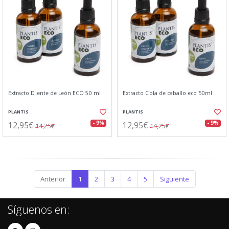
Extracto Diente de León ECO 50 ml
Extracto Cola de caballo eco 50ml
PLANTIS
PLANTIS
12,95€
12,95€
- 9%
- 9%
14,25€
14,25€
Anterior
1
2
3
4
5
Siguiente
Síguenos en: