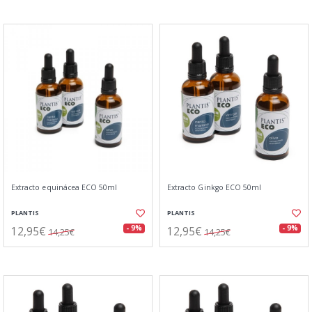
Extracto equinácea ECO 50ml
Extracto Ginkgo ECO 50ml
PLANTIS
PLANTIS
12,95€
12,95€
- 9%
- 9%
14,25€
14,25€