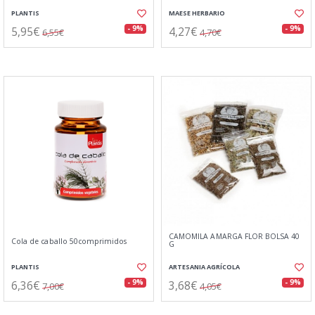
PLANTIS
MAESE HERBARIO
5,95€
4,27€
- 9%
- 9%
6,55€
4,70€
CAMOMILA AMARGA FLOR BOLSA 40
Cola de caballo 50comprimidos
G
PLANTIS
ARTESANIA AGRÍCOLA
6,36€
3,68€
- 9%
- 9%
7,00€
4,05€