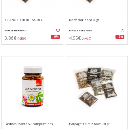
ACIANO FLOR BOLSA 40 G
Malva flor bolsa 40gr
MAESE HERBARIO
MAESE HERBARIO
3,86€
4,95€
- 9%
- 9%
4,25€
5,45€
Pasiflora Plantis 50 comprimidos
Harpagofito raiz bolsa 40 gr.