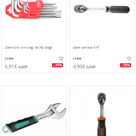
Llave torx cr-v.c/ag. est.9p.larga
Llave carraca 1/4"
STEIN
STEIN
6,91€
4,90€
- 30%
- 30%
9,82€
6,96€