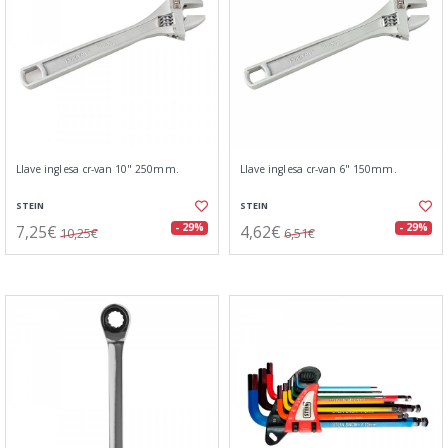
Llave inglesa cr-van 10" 250mm.
Llave inglesa cr-van 6" 150mm.
STEIN
STEIN
7,25€
4,62€
- 29%
- 29%
10,25€
6,51€