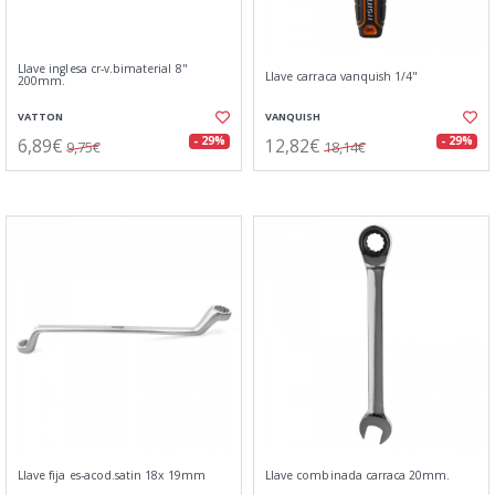
Llave inglesa cr-v.bimaterial 8"
Llave carraca vanquish 1/4"
200mm.
VATTON
VANQUISH
6,89€
12,82€
- 29%
- 29%
9,75€
18,14€
Llave fija es-acod.satin 18x 19mm
Llave combinada carraca 20mm.