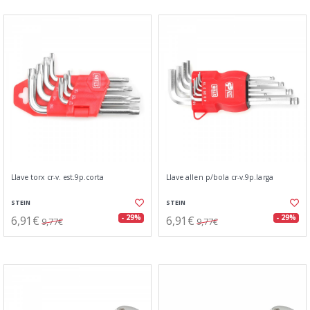
Llave torx cr-v. est.9p.corta
Llave allen p/bola cr-v.9p.larga
STEIN
STEIN
6,91€
6,91€
- 29%
- 29%
9,77€
9,77€