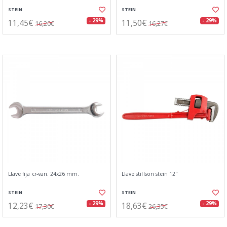
STEIN
STEIN
11,45€
11,50€
- 29%
- 29%
16,20€
16,27€
Llave fija cr-van. 24x26 mm.
Llave stillson stein 12"
STEIN
STEIN
12,23€
18,63€
- 29%
- 29%
17,30€
26,35€