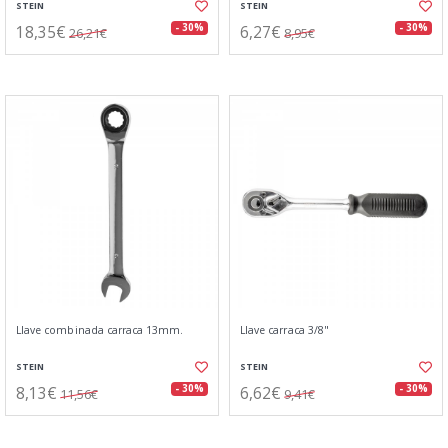
STEIN
STEIN
18,35€
6,27€
- 30%
- 30%
26,21€
8,95€
Llave combinada carraca 13mm.
Llave carraca 3/8"
STEIN
STEIN
8,13€
6,62€
- 30%
- 30%
11,56€
9,41€