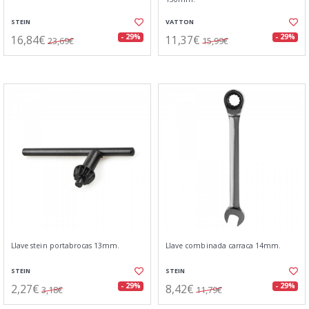
STEIN
VATTON
16,84€
11,37€
- 29%
- 29%
23,69€
15,99€
Llave stein portabrocas 13mm.
Llave combinada carraca 14mm.
STEIN
STEIN
2,27€
8,42€
- 29%
- 29%
3,18€
11,79€