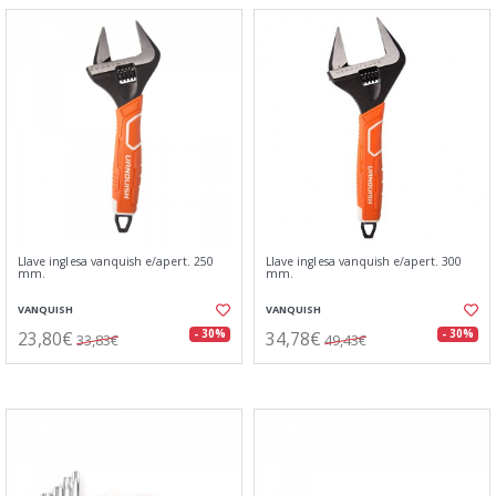
Llave inglesa vanquish e/apert. 250
Llave inglesa vanquish e/apert. 300
mm.
mm.
VANQUISH
VANQUISH
23,80€
34,78€
- 30%
- 30%
33,83€
49,43€