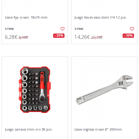
Llave fija cr-van. 18x19 mm.
Juego llaves vaso stein 1/4 12 pcs.
STEIN
STEIN
6,28€
14,26€
- 30%
- 30%
8,98€
20,38€
Juego carraca mini cr-v 38 pcs.
Llave inglesa cr-van 8" 200mm.