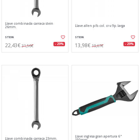
Llave combinada carraca stein
Llave allen p/b.col. cr-v.9p.larga
26mm.
STEIN
STEIN
22,43€
13,98€
- 29%
- 29%
31,56€
19,67€
Llave inglesa gran apertura 6"
Llave combinada carraca 23mm.
150mm.