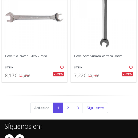
Llave fija cr-van. 20x22 mm.
Llave combinada carraca 9mm.
STEIN
STEIN
8,17€
7,22€
- 29%
- 29%
11,43€
10,10€
Anterior
1
2
3
Siguiente
Síguenos en: