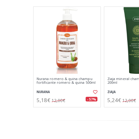
Nurana romero & quina champu
Ziaja mineral cha
fortificante romero & quina 500ml
200ml
NURANA
ZIAJA
5,18€
5,24€
- 57%
12,00€
12,00€