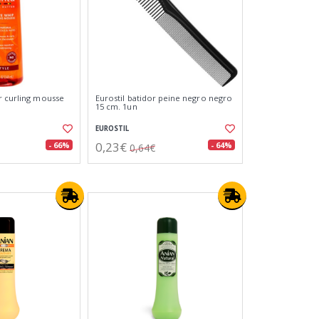
r curling mousse
Eurostil batidor peine negro negro
15 cm. 1un
EUROSTIL
0,23€
- 66%
- 64%
0,64€