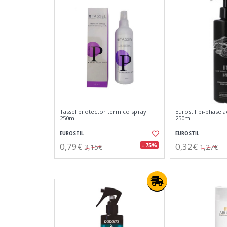
Tassel protector termico spray
Eurostil bi-phase
250ml
250ml
EUROSTIL
EUROSTIL
0,79€
0,32€
- 75%
3,15€
1,27€