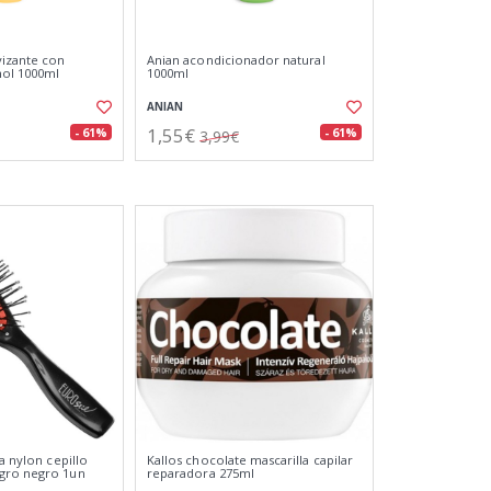
vizante con
Anian acondicionador natural
nol 1000ml
1000ml
ANIAN
1,55€
- 61%
- 61%
3,99€
ua nylon cepillo
Kallos chocolate mascarilla capilar
gro negro 1un
reparadora 275ml