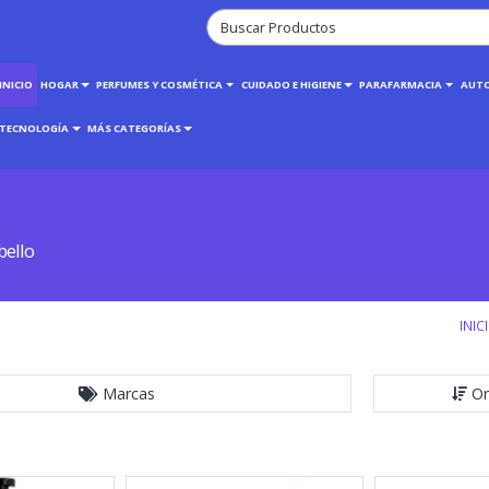
INICIO
HOGAR
PERFUMES Y COSMÉTICA
CUIDADO E HIGIENE
PARAFARMACIA
AUT
TECNOLOGÍA
MÁS CATEGORÍAS
bello
INIC
Marcas
Or