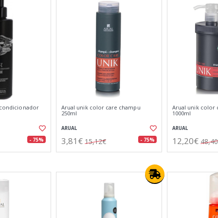
 acondicionador
Arual unik color care champu
Arual unik color 
250ml
1000ml
ARUAL
ARUAL
3,81€
12,20€
- 75%
- 75%
15,12€
48,4