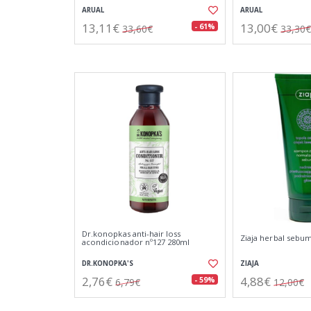
ARUAL
ARUAL
13,11€
13,00€
- 61%
33,60€
33,30€
Dr.konopkas anti-hair loss
Ziaja herbal seb
acondicionador nº127 280ml
DR.KONOPKA'S
ZIAJA
2,76€
4,88€
- 59%
6,79€
12,00€