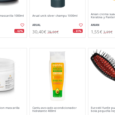
Anian crema sua
 mascarilla 1000ml
Arual unik silver champu 1000ml
Keratina y Pante
ARUAL
ANIAN
30,40€
1,55€
- 62%
- 61%
78,96€
3,99€
tion mascarilla
Cantu avocado acondicionador
Eurostil fuelle p
hidratante 400ml
bola pequeña ne