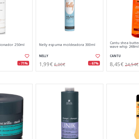
Cantu shea butte
cionador 250ml
Nelly espuma moldeadora 300ml
wave whip 248ml
NELLY
CANTU
1,99€
8,45€
- 71%
- 67%
6,00€
24,54€