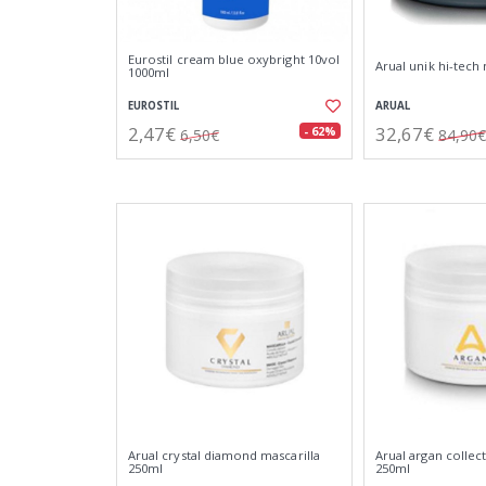
Eurostil cream blue oxybright 10vol
Arual unik hi-tech
1000ml
EUROSTIL
ARUAL
2,47€
32,67€
- 62%
6,50€
84,90€
Arual crystal diamond mascarilla
Arual argan collec
250ml
250ml