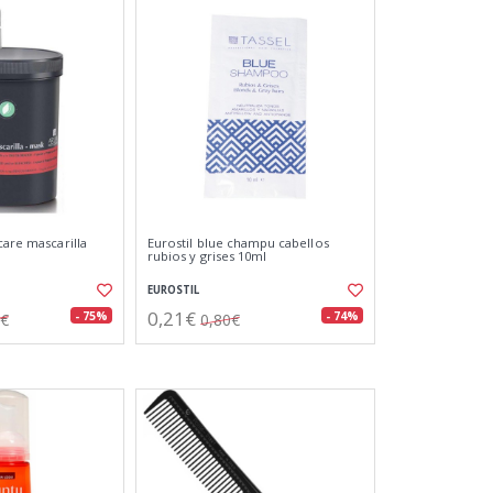
care mascarilla
Eurostil blue champu cabellos
rubios y grises 10ml
EUROSTIL
0,21€
- 75%
- 74%
0€
0,80€