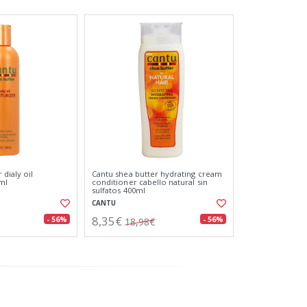
 dialy oil
Cantu shea butter hydrating cream
ml
conditioner cabello natural sin
sulfatos 400ml
CANTU
8,35€
- 56%
- 56%
18,98€