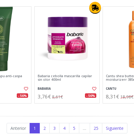
mpu anti-caspa
Babaria cebolla mascarilla capilar
Cantu shea butter
sin olor 400ml
moisturizerr 385
BABARIA
CANTU
3,76€
8,31€
- 56%
- 56%
8,61€
18,98€
Anterior
1
2
3
4
5
…
25
Siguiente