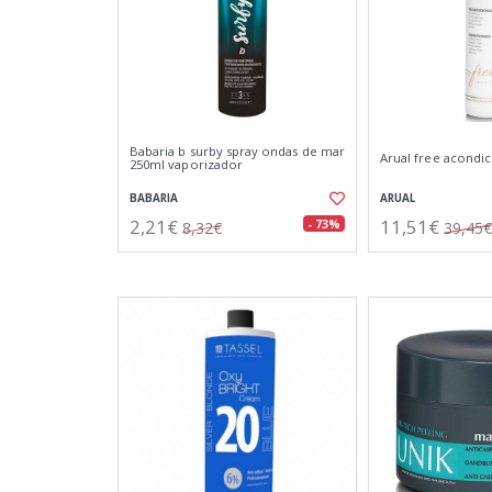
Babaria b surby spray ondas de mar
Arual free acondi
250ml vaporizador
BABARIA
ARUAL
2,21€
11,51€
- 73%
8,32€
39,45€