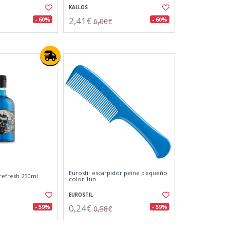
KALLOS
2,41€
- 60%
- 60%
6,00€
Eurostil escarpidor peine pequeño
refresh 250ml
color 1un
EUROSTIL
0,24€
- 59%
- 59%
0,58€