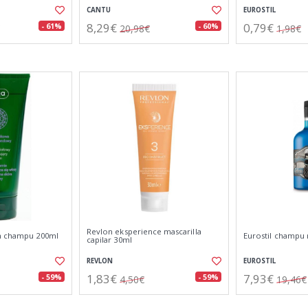
CANTU
EUROSTIL
8,29€
0,79€
- 61%
- 60%
20,98€
1,98€
Revlon eksperience mascarilla
um champu 200ml
Eurostil champu 
capilar 30ml
REVLON
EUROSTIL
1,83€
7,93€
- 59%
- 59%
4,50€
19,46€