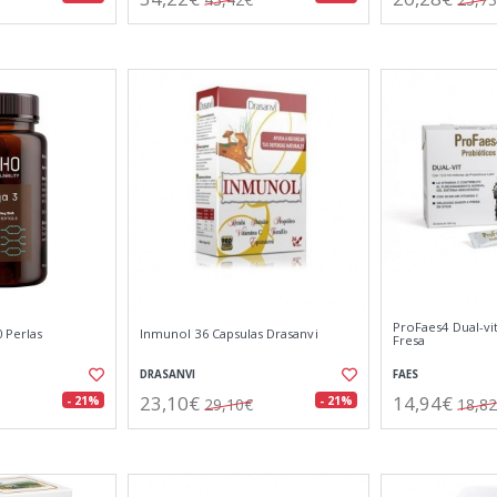
ProFaes4 Dual-vit
 Perlas
Inmunol 36 Capsulas Drasanvi
Fresa
DRASANVI
FAES
23,10€
14,94€
- 21%
- 21%
29,10€
18,8