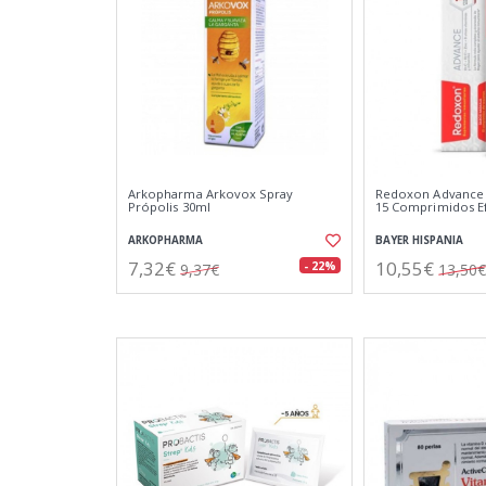
Arkopharma Arkovox Spray
Redoxon Advance V
Própolis 30ml
15 Comprimidos E
ARKOPHARMA
BAYER HISPANIA
7,32€
10,55€
- 22%
9,37€
13,50€