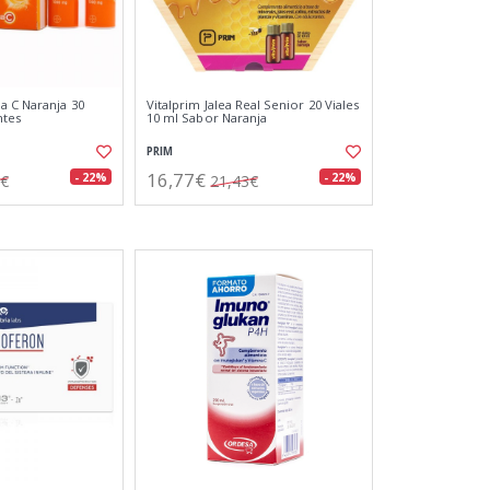
a C Naranja 30
Vitalprim Jalea Real Senior 20 Viales
ntes
10 ml Sabor Naranja
PRIM
16,77€
- 22%
- 22%
8€
21,43€