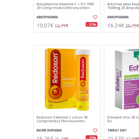
Arkopharma Vitamina C + D3 1000
Arkoreal Jalea Real
20 Comprimidos Efervescentes
1500mg 20 Ampoll
ARKOPHARMA
ARKOPHARMA
10,07€
16,34€
- 21%
12,79€
20,75€
Redoxon Vitamina C Limon 30
Echinaid Urto 30 C
Comprimidos Efervescentes
Esi
BAYER HISPANIA
TREPAT DIET
16,76€
21,57€
- 21%
21,27€
27,37€