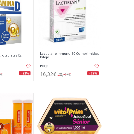
Lactibiane Inmuno 30 Comprimidos
rotabletas Esi
Pileje
PILEJE
16,32€
- 22%
- 22%
7€
20,87€