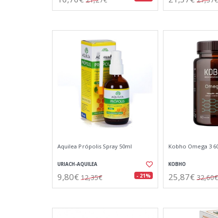
Aquilea Própolis Spray 50ml
Kobho Omega 3 60
URIACH-AQUILEA
KOBHO
9,80€
25,87€
- 21%
12,35€
32,60€