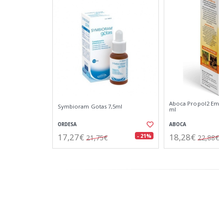
Aboca Propol2 Emf
Symbioram Gotas 7,5ml
ml
ORDESA
ABOCA
17,27€
18,28€
- 21%
21,75€
22,88€