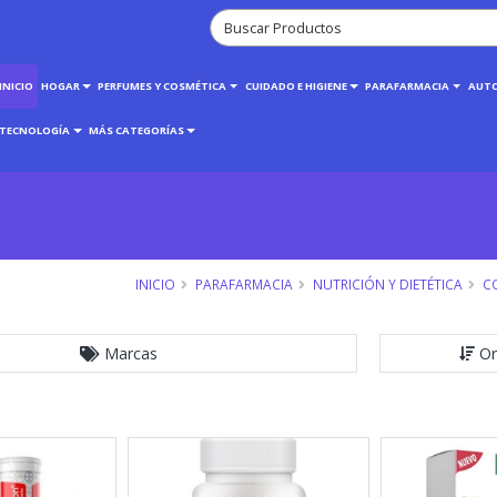
INICIO
HOGAR
PERFUMES Y COSMÉTICA
CUIDADO E HIGIENE
PARAFARMACIA
AUT
TECNOLOGÍA
MÁS CATEGORÍAS
INICIO
PARAFARMACIA
NUTRICIÓN Y DIETÉTICA
C
Marcas
Or