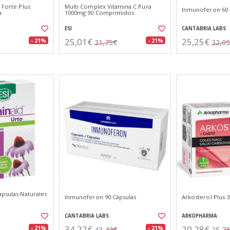
 Forte Plus
Multi Complex Vitamina C Pura
Inmunoferon 60 
a
1000mg 90 Comprimidos
ESI
CANTABRIA LABS
25,01€
25,25€
- 21%
- 21%
31,75€
32,0
apsulas Naturales
Inmunoferon 90 Cápsulas
Arkosterol Plus 3
CANTABRIA LABS
ARKOPHARMA
34,22€
20,28€
- 21%
- 21%
43,42€
25,7