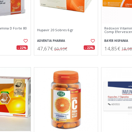
amina D Forte 80
Redoxon Vitamin
Hupavir 20 Sobres 6 gr
Comp Efervesce
ADVENTIA PHARMA
BAYER HISPANIA
47,67€
14,85€
- 22%
- 22%
60,93€
18,9