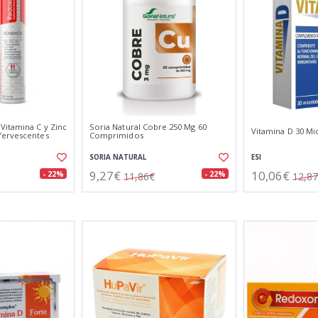
itamina C y Zinc
Soria Natural Cobre 250 Mg 60
Vitamina D 30 Mic
fervescentes
Comprimidos
SORIA NATURAL
ESI
9,27€
10,06€
- 22%
- 22%
11,86€
12,8