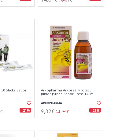
 30 Sticks Sabor
Arkopharma Arkoreal Protect
Junior Jarabe Sabor Fresa 140ml
ARKOPHARMA
9,32€
- 21%
- 21%
2€
11,74€