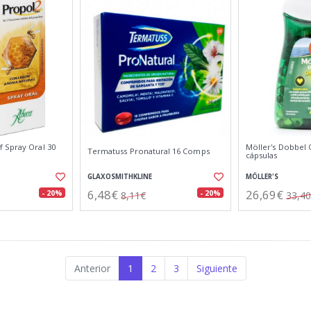
 Spray Oral 30
Möller's Dobbel
Termatuss Pronatural 16 Comps
cápsulas
GLAXOSMITHKLINE
MÖLLER'S
6,48€
26,69€
- 20%
- 20%
8,11€
33,4
Anterior
1
2
3
Siguiente