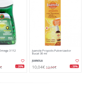
 Omega 3 112
Juanola Propolis Pulverizador
Bucal 30 ml
JUANOLA
10,04€
- 20%
- 20%
0€
12,56€