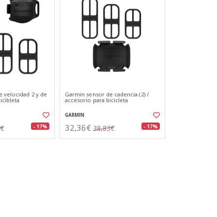
 velocidad 2 y de
Garmin sensor de cadencia (2) /
icibleta
accesorio para bicicleta
GARMIN
32,36€
- 17%
- 17%
8€
38,83€