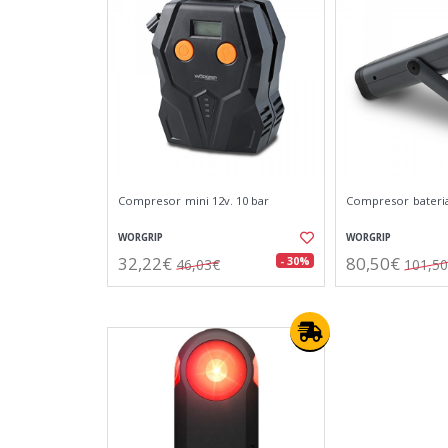
Compresor mini 12v. 10 bar
Compresor bateria
WORGRIP
WORGRIP
32,22€
80,50€
- 30%
46,03€
101,5