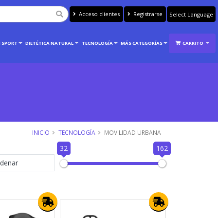
Acceso clientes
Registrarse
Powered by
Translate
 SPORT
DIETÉTICA NATURAL
TECNOLOGÍA
MÁS CATEGORÍAS
CARRITO
INICIO
TECNOLOGÍA
MOVILIDAD URBANA
32
162
denar