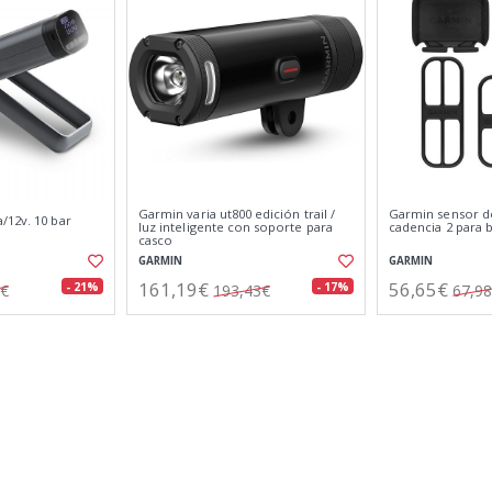
Garmin varia ut800 edición trail /
Garmin sensor de
/12v. 10 bar
luz inteligente con soporte para
cadencia 2 para b
casco
GARMIN
GARMIN
161,19€
56,65€
- 21%
- 17%
0€
193,43€
67,9