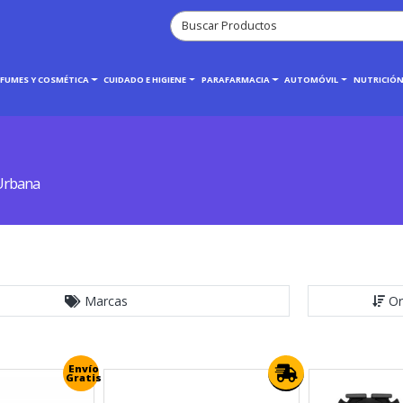
RFUMES Y COSMÉTICA
CUIDADO E HIGIENE
PARAFARMACIA
AUTOMÓVIL
NUTRICIÓN
Urbana
Marcas
Or
Envío
Gratis