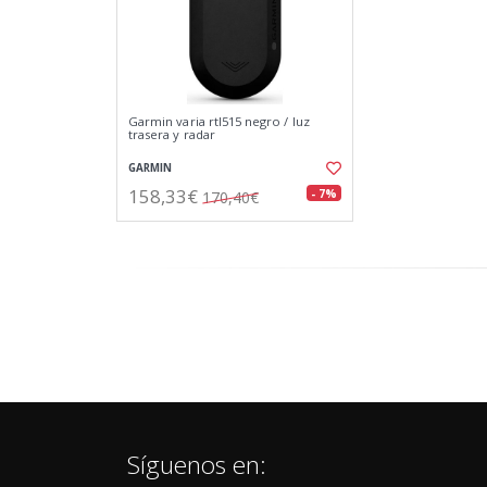
Garmin varia rtl515 negro / luz
trasera y radar
GARMIN
158,33€
- 7%
170,40€
Síguenos en: