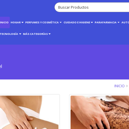
INICIO
HOGAR
PERFUMES Y COSMÉTICA
CUIDADO E HIGIENE
PARAFARMACIA
AUT
TECNOLOGÍA
MÁS CATEGORÍAS
l
INICIO