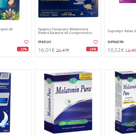
plet 60
Epaplus Sleepcare Melatonina
Supradyn Relax 6
Retard Balance 60 Comprimidos
EPAPLUS
SUPRADYN
16,01€
10,52€
- 22%
- 22%
20,47€
13,4