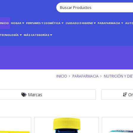
INICIO
HOGAR
PERFUMES Y COSMÉTICA
CUIDADO E HIGIENE
PARAFARMACIA
AUT
TECNOLOGÍA
MÁS CATEGORÍAS
INICIO
PARAFARMACIA
NUTRICIÓN Y DIE
Marcas
Or