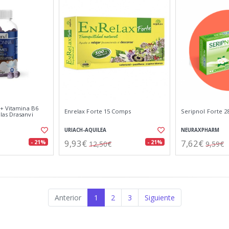
 + Vitamina B6
Enrelax Forte 15 Comps
Seripnol Forte 
as Drasanvi
URIACH-AQUILEA
NEURAXPHARM
9,93€
7,62€
- 21%
- 21%
12,50€
9,59€
Anterior
1
2
3
Siguiente