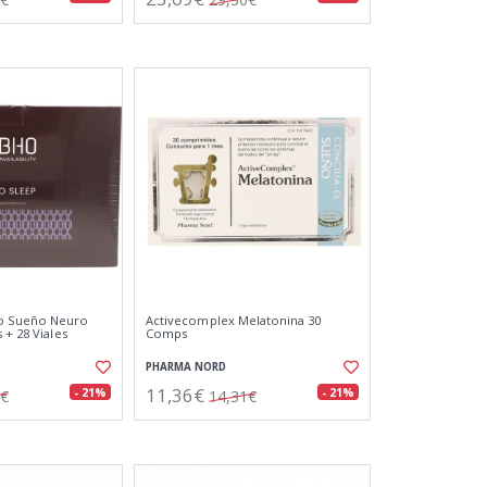
o Sueño Neuro
Activecomplex Melatonina 30
 + 28 Viales
Comps
PHARMA NORD
11,36€
- 21%
- 21%
0€
14,31€