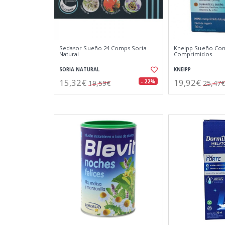
Sedasor Sueño 24 Comps Soria
Kneipp Sueño Com
Natural
Comprimidos
SORIA NATURAL
KNEIPP
15,32€
19,92€
- 22%
19,59€
25,47€