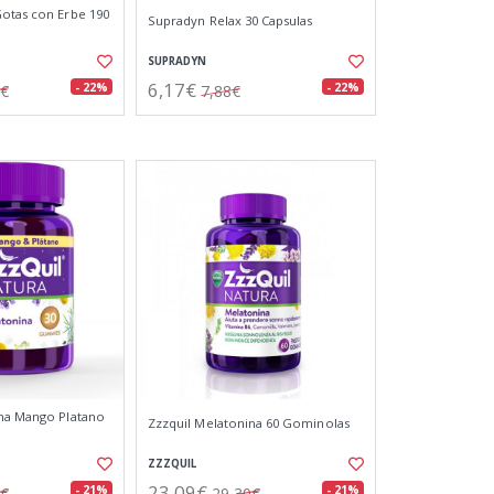
otas con Erbe 190
Supradyn Relax 30 Capsulas
SUPRADYN
6,17€
- 22%
- 22%
2€
7,88€
ina Mango Platano
Zzzquil Melatonina 60 Gominolas
ZZZQUIL
23,09€
- 21%
- 21%
7€
29,30€