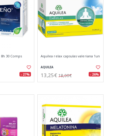
 8h 30 Comps
Aquilea relax capsulas valeriana 1un
AQUILEA
13,25€
- 27%
- 26%
18,00€