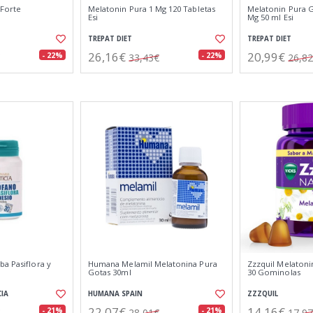
 Forte
Melatonin Pura 1 Mg 120 Tabletas
Melatonin Pura G
Esi
Mg 50 ml Esi
TREPAT DIET
TREPAT DIET
26,16€
20,99€
- 22%
- 22%
33,43€
26,8
a Pasiflora y
Humana Melamil Melatonina Pura
Zzzquil Melaton
Gotas 30ml
30 Gominolas
CIA
HUMANA SPAIN
ZZZQUIL
22,07€
14,16€
- 21%
- 21%
28,01€
17,9