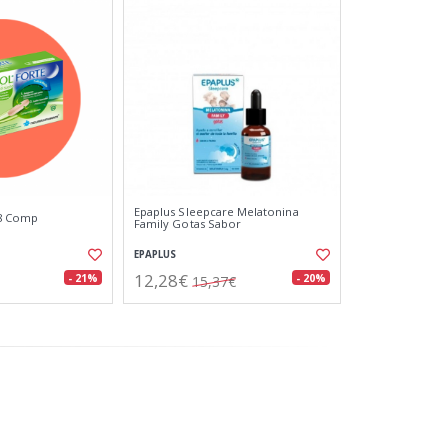
Epaplus Sleepcare Melatonina
28 Comp
Family Gotas Sabor
EPAPLUS
12,28€
- 21%
- 20%
15,37€