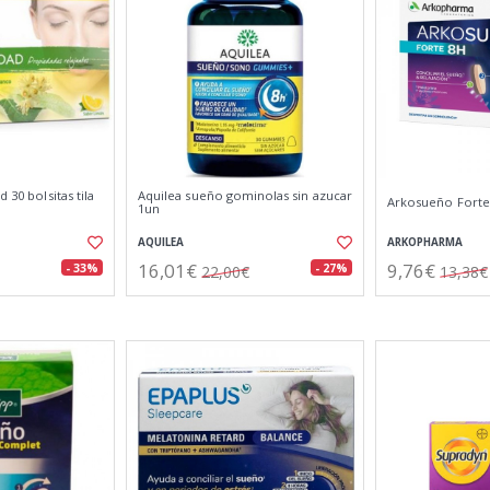
 30 bolsitas tila
Aquilea sueño gominolas sin azucar
Arkosueño Forte
1un
AQUILEA
ARKOPHARMA
16,01€
9,76€
- 33%
- 27%
22,00€
13,38€