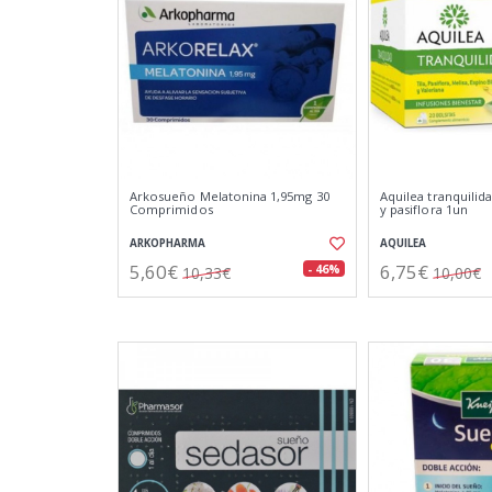
Arkosueño Melatonina 1,95mg 30
Aquilea tranquilidad
Comprimidos
y pasiflora 1un
ARKOPHARMA
AQUILEA
5,60€
6,75€
- 46%
10,33€
10,00€