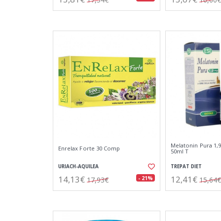
Melatonin Pura 1,
Enrelax Forte 30 Comp
50ml T
URIACH-AQUILEA
TREPAT DIET
14,13€
12,41€
- 21%
17,93€
15,64€