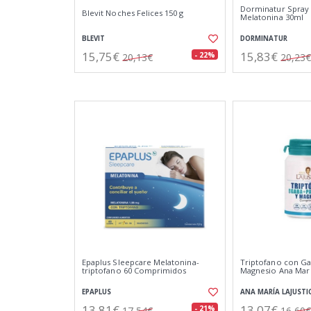
Dorminatur Spray
Blevit Noches Felices 150 g
Melatonina 30ml
BLEVIT
DORMINATUR
15,75€
15,83€
- 22%
20,13€
20,23€
Epaplus Sleepcare Melatonina-
Triptofano con Gab
triptofano 60 Comprimidos
Magnesio Ana Mar
EPAPLUS
ANA MARÍA LAJUSTI
13,81€
13,07€
- 21%
17,54€
16,60€