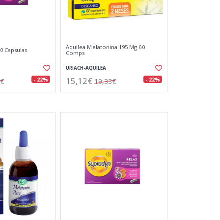
Aquilea Melatonina 195 Mg 60
0 Capsulas
Comps
URIACH-AQUILEA
15,12€
- 22%
- 22%
5€
19,33€