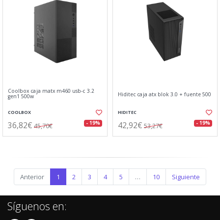
Coolbox caja matx m460 usb-c 3.2
Hiditec caja atx blok 3.0 + fuente 500
gen1 500w
COOLBOX
HIDITEC
36,82€
42,92€
- 19%
- 19%
45,70€
53,27€
Anterior
1
2
3
4
5
…
10
Siguiente
Síguenos en: