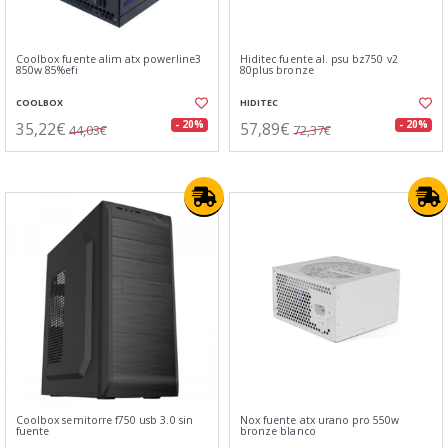
Coolbox fuente alim atx powerline3
Hiditec fuente al. psu bz750 v2
850w 85%efi
80plus bronze
COOLBOX
HIDITEC
35,22€
57,89€
- 20%
- 20%
44,03€
72,37€
Coolbox semitorre f750 usb 3.0 sin
Nox fuente atx urano pro 550w
fuente
bronze blanco