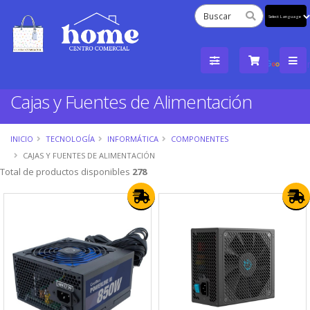
Powered
by
Tra
Cajas y Fuentes de Alimentación
INICIO
TECNOLOGÍA
INFORMÁTICA
COMPONENTES
CAJAS Y FUENTES DE ALIMENTACIÓN
Total de productos disponibles
278