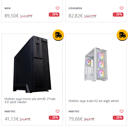
NOX
COOLBOX
89,50€
82,82€
- 20%
- 20%
111,87€
103,52€
Hiditec caja micro atx slm30 2*usb
Hiditec caja e-atx h2 air argb white
3.0 card reader
HIDITEC
HIDITEC
41,13€
79,66€
- 20%
- 20%
51,41€
99,57€