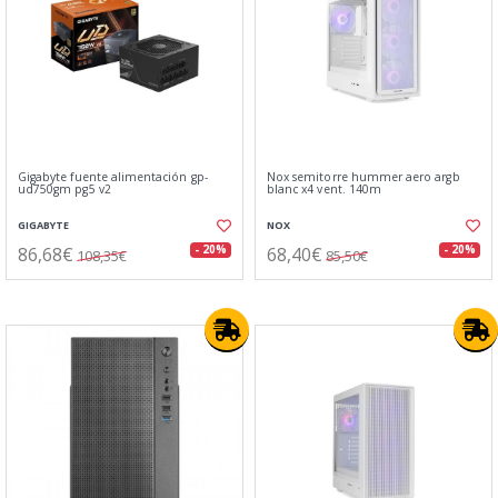
Gigabyte fuente alimentación gp-
Nox semitorre hummer aero argb
ud750gm pg5 v2
blanc x4 vent. 140m
GIGABYTE
NOX
86,68€
68,40€
- 20%
- 20%
108,35€
85,50€