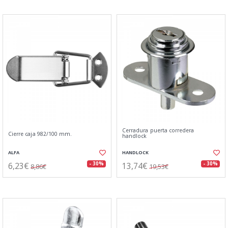
Cerradura puerta corredera
Cierre caja 982/100 mm.
handlock
ALFA
HANDLOCK
6,23€
13,74€
- 30%
- 30%
8,86€
19,53€