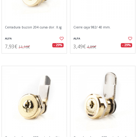
Cerradura buzon 204 curva dor. ll.ig
Cierre caja 982/ 40 mm.
ALFA
ALFA
7,93€
3,49€
- 29%
- 29%
11,16€
4,89€