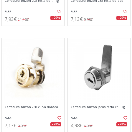
Cerradura buzon 208 recta dor. ll.ig
Cerradura buzon 238 recta dorada
ALFA
ALFA
7,93€
7,13€
- 29%
- 29%
11,10€
9,98€
Cerradura buzon 238 curva dorada
Cerradura buzon joma recta cr. ll.ig
ALFA
ALFA
7,13€
4,98€
- 28%
- 28%
9,93€
6,90€