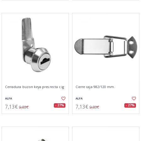
Cerradura buzon keya pres.recta c.ig
Cierre caja 982/120 mm.
ALFA
ALFA
7,13€
7,13€
- 27%
- 27%
9,83€
9,83€