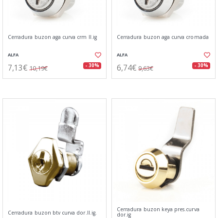
Cerradura buzon aga curva crm ll.ig
Cerradura buzon aga curva cromada
ALFA
ALFA
7,13€
6,74€
- 30%
- 30%
10,19€
9,63€
Cerradura buzon keya pres.curva
Cerradura buzon btv curva dor.ll.ig.
dor.ig