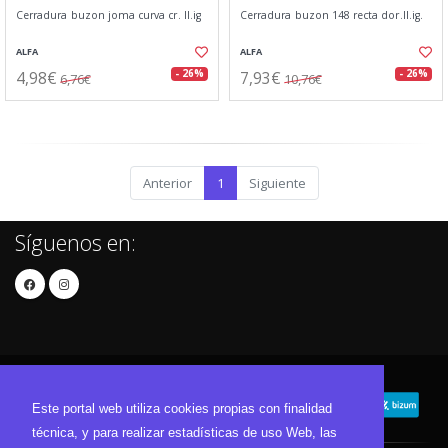
Cerradura buzon joma curva cr. ll.ig
Cerradura buzon 148 recta dor.ll.ig.
ALFA
ALFA
4,98€
7,93€
- 26%
- 26%
6,76€
10,76€
Anterior
1
Siguiente
Síguenos en:
Este portal web utiliza cookies propias con finalidad
técnica, y para realizar estadísticas de uso Web, las