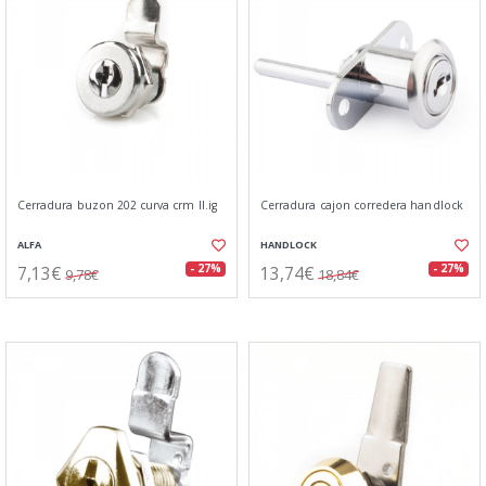
Cerradura buzon 202 curva crm ll.ig
Cerradura cajon corredera handlock
ALFA
HANDLOCK
7,13€
13,74€
- 27%
- 27%
9,78€
18,84€