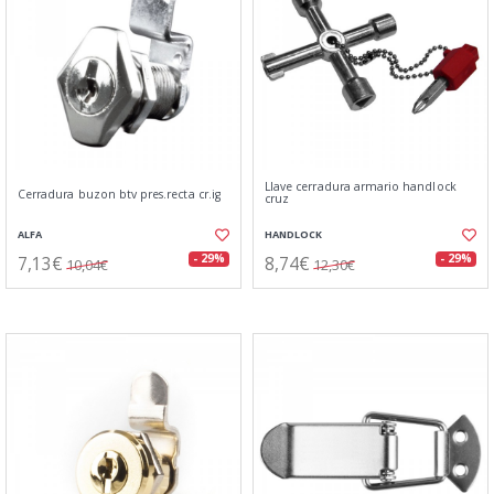
Llave cerradura armario handlock
Cerradura buzon btv pres.recta cr.ig
cruz
ALFA
HANDLOCK
7,13€
8,74€
- 29%
- 29%
10,04€
12,30€