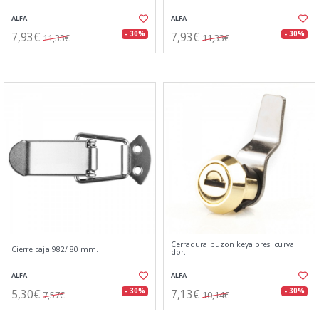
ALFA
ALFA
7,93€
7,93€
- 30%
- 30%
11,33€
11,33€
Cerradura buzon keya pres. curva
Cierre caja 982/ 80 mm.
dor.
ALFA
ALFA
5,30€
7,13€
- 30%
- 30%
7,57€
10,14€