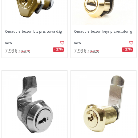
Cerradura buzon btv pres.curva d.ig.
Cerradura buzon keya prs.rect.dor.ig
ALFA
ALFA
7,93€
7,93€
- 27%
- 27%
10,87€
10,82€