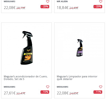
MEGUIARS
MR.KLEEN
22,08€
18,84€
- 23%
- 23%
28,70€
24,40€
Meguiar's acondicionador de Cuero,
Meguiar's Limpiador para interior
Dorado, Set de 5
quik detailer
MEGUIARS
MEGUIARS
27,61€
22,08€
- 15%
- 11%
32,47€
24,85€