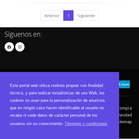
Anterior
1
Siguiente
Síguenos en:
Este portal web utiliza cookies propias con finalidad
técnica, y para realizar estadísticas de uso Web, las
cookies se usan para la personalización de anuncios
que en ningún caso hacen identificable al usuario no
Contacto
Aviso Legal
Condiciones de compra
Política de envíos
Política de devolución
Política de Privacidad
recaba ni cede datos de carácter personal de los
Política de Cookies
Sitemap
usuarios sin su conocimiento
Términos y condiciones
© 2026 - Todos los derechos reservados.