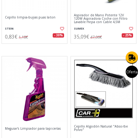
Aspirador de Mano Potente 12V
Cepillo limpia-bujias puas laton
120W Aspiradora Coche con Filtro
Lavable Hepa con Cable 4,5M
STEIN
SUMEX
0,83€
35,09€
- 30%
- 25%
1,18€
47,06€
Oferta
Cepillo Algodón Natural "Absorbe
Meguiar's Limpiador para tapicerías
Polvo"