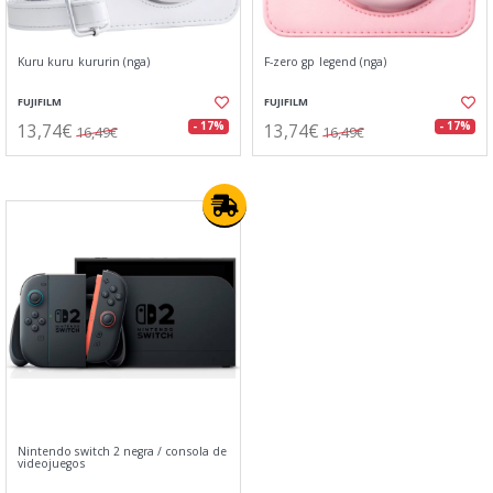
Kuru kuru kururin (nga)
F-zero gp legend (nga)
FUJIFILM
FUJIFILM
13,74€
13,74€
- 17%
- 17%
16,49€
16,49€
Nintendo switch 2 negra / consola de
videojuegos