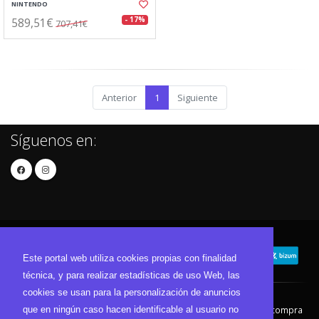
NINTENDO
589,51€
- 17%
707,41€
Anterior
1
Siguiente
Síguenos en:
Este portal web utiliza cookies propias con finalidad
técnica, y para realizar estadísticas de uso Web, las
cookies se usan para la personalización de anuncios
que en ningún caso hacen identificable al usuario no
Contacto
Aviso Legal
Condiciones de compra